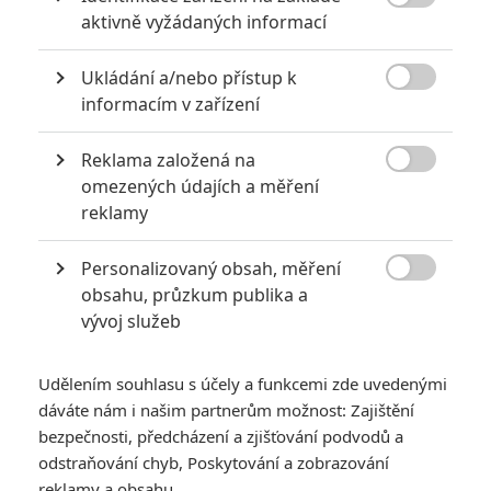

aktivně vyžádaných informací
Ukládání a/nebo přístup k

informacím v zařízení
Disney
Reklama založená na
Zobrazit dalších 5 obrázků

omezených údajích a měření
reklamy
Producent Jerry Bruckhaimer hovoří o tom, jak si
vlastně komerčně vedla pětka a na čem závisí další
Personalizovaný obsah, měření
pokračování. Bill Nighy by se vrátil.

obsahu, průzkum publika a
vývoj služeb
Je úkolem producenta kout vlastní filmová želízka a
Jerry
Bruckheimer
se těch svých rozhodně nevzdává. Po letech
Udělením souhlasu s účely a funkcemi zde uvedenými
se konečně dobral
pokračování Top Gunu
, ve
třetí Mizery věří
dáváte nám i našim partnerům možnost: Zajištění
navzdory všem komplikacím a potopit nenechá ani
Piráty z
bezpečnosti, předcházení a zjišťování podvodů a
Karibiku
.
odstraňování chyb, Poskytování a zobrazování
reklamy a obsahu