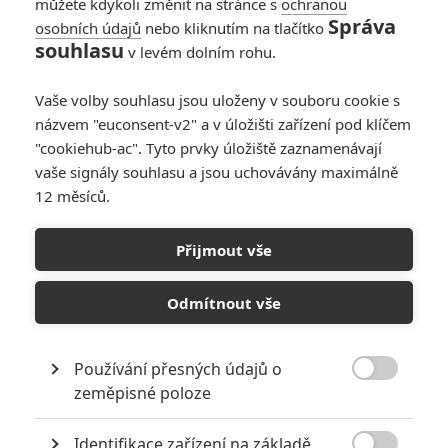
můžete kdykoli změnit na stránce s
ochranou
Správa
osobních údajů
nebo kliknutím na tlačítko
souhlasu
v levém dolním rohu.
Vaše volby souhlasu jsou uloženy v souboru cookie s
názvem "euconsent-v2" a v úložišti zařízení pod klíčem
"cookiehub-ac". Tyto prvky úložiště zaznamenávají
vaše signály souhlasu a jsou uchovávány maximálně
12 měsíců.
Piráti z Karibiku: Další
budoucnost je nejistá
Přijmout vše
Napsal:
Petr Slavík - (Anarvin)
, 04.09.2017 22:22
Odmítnout vše
Používání přesných údajů o

zeměpisné poloze
Identifikace zařízení na základě