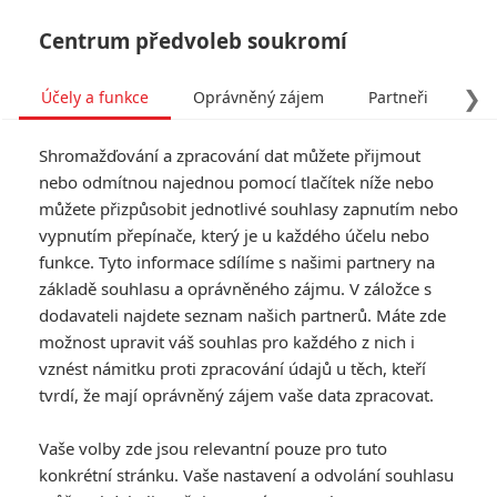
Centrum předvoleb soukromí
❯
Účely a funkce
Oprávněný zájem
Partneři
Pro
Tog
Shromažďování a zpracování dat můžete přijmout
navi
nebo odmítnou najednou pomocí tlačítek níže nebo
můžete přizpůsobit jednotlivé souhlasy zapnutím nebo
vypnutím přepínače, který je u každého účelu nebo
funkce. Tyto informace sdílíme s našimi partnery na
základě souhlasu a oprávněného zájmu. V záložce s
dodavateli najdete seznam našich partnerů. Máte zde
možnost upravit váš souhlas pro každého z nich i
vznést námitku proti zpracování údajů u těch, kteří
tvrdí, že mají oprávněný zájem vaše data zpracovat.
Vaše volby zde jsou relevantní pouze pro tuto
konkrétní stránku. Vaše nastavení a odvolání souhlasu