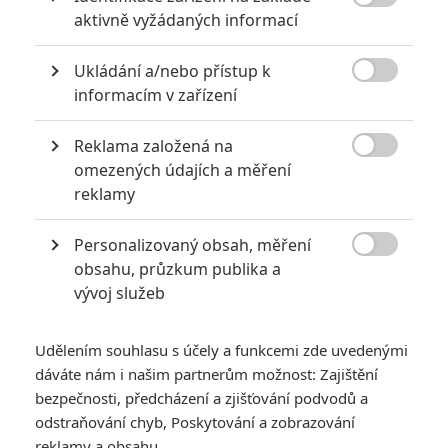

aktivně vyžádaných informací
Ukládání a/nebo přístup k

informacím v zařízení
Obrázky
Reklama založená na

omezených údajích a měření
reklamy
Personalizovaný obsah, měření
Počet obrázků: 1

obsahu, průzkum publika a
Všechny obrázky
vývoj služeb
Udělením souhlasu s účely a funkcemi zde uvedenými
Komentáře
dáváte nám i našim partnerům možnost: Zajištění
bezpečnosti, předcházení a zjišťování podvodů a
odstraňování chyb, Poskytování a zobrazování
reklamy a obsahu