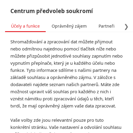
Centrum předvoleb soukromí
❯
Účely a funkce
Oprávněný zájem
Partneři
Pro
Tog
Shromažďování a zpracování dat můžete přijmout
navi
nebo odmítnou najednou pomocí tlačítek níže nebo
můžete přizpůsobit jednotlivé souhlasy zapnutím nebo
vypnutím přepínače, který je u každého účelu nebo
funkce. Tyto informace sdílíme s našimi partnery na
Jerry
základě souhlasu a oprávněného zájmu. V záložce s
Bruckheimer
dodavateli najdete seznam našich partnerů. Máte zde
možnost upravit váš souhlas pro každého z nich i
Datum narození:
21.09.1943
vznést námitku proti zpracování údajů u těch, kteří
Místo narození:
Detroit,
tvrdí, že mají oprávněný zájem vaše data zpracovat.
Michigan, USA
Vaše volby zde jsou relevantní pouze pro tuto
TAGY
Jerry Bruckheimer
konkrétní stránku. Vaše nastavení a odvolání souhlasu