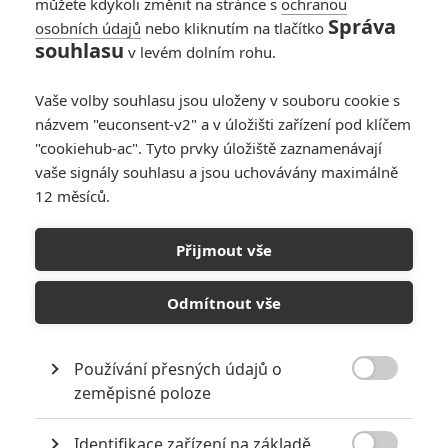
můžete kdykoli změnit na stránce s
ochranou
Správa
osobních údajů
nebo kliknutím na tlačítko
souhlasu
v levém dolním rohu.
Články
Vaše volby souhlasu jsou uloženy v souboru cookie s
názvem "euconsent-v2" a v úložišti zařízení pod klíčem
"cookiehub-ac". Tyto prvky úložiště zaznamenávají
Top Gun 3 je oficiálně
vaše signály souhlasu a jsou uchovávány maximálně
v přípravě
12 měsíců.
Přijmout vše
Odmítnout vše
Piráti z Karibiku 6:
Producent Jerry
Bruckheimer potvrdil
další směřování ságy
Používání přesných údajů o

zeměpisné poloze
Počet článků: 96
Číst další
Identifikace zařízení na základě