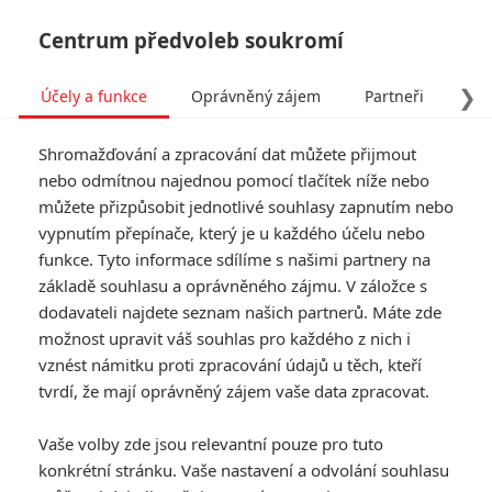
Centrum předvoleb soukromí
❯
Účely a funkce
Oprávněný zájem
Partneři
Pro
Tog
Shromažďování a zpracování dat můžete přijmout
navi
nebo odmítnou najednou pomocí tlačítek níže nebo
můžete přizpůsobit jednotlivé souhlasy zapnutím nebo
vypnutím přepínače, který je u každého účelu nebo
funkce. Tyto informace sdílíme s našimi partnery na
základě souhlasu a oprávněného zájmu. V záložce s
dodavateli najdete seznam našich partnerů. Máte zde
možnost upravit váš souhlas pro každého z nich i
vznést námitku proti zpracování údajů u těch, kteří
tvrdí, že mají oprávněný zájem vaše data zpracovat.
Vaše volby zde jsou relevantní pouze pro tuto
konkrétní stránku. Vaše nastavení a odvolání souhlasu