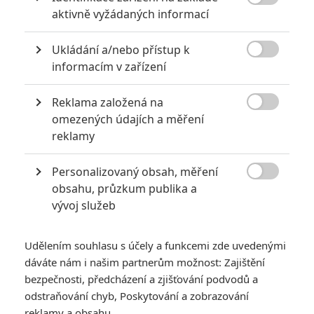
který svému držiteli dává absolutní kontrolu nad oceány.

aktivně vyžádaných informací
Pirates of the Caribbean: Dead Men Tell No Tales natáčejí režiséři
Joachim Rønning a Espen Sandberg, scénář napsal Jeff
Ukládání a/nebo přístup k
Nathanson. Dále hrají Geoffrey Rush (kapitán Barbossa), Orlando

informacím v zařízení
Bloom (Will Turner) Kevin R. McNally (Gibbs), Stephen Graham
(Scrum) a Martin Klebba (Marty). Nově obsazení rozšiřují Brenton
Thwaites jako mladý voják, Kaya Scodelario v roli jeho milé,
Reklama založená na
Golshifteh Farahani, jež si zahraje jakousi čarodějku a Paul

omezených údajích a měření
McCartney v blíže neurčené roli. Film má datum české a slovenské
reklamy
premiéry stanoveno na 25.5. 2017.
Personalizovaný obsah, měření
TAGY
Piráti z Karibiku 5

obsahu, průzkum publika a
Pirates of the Caribbean: Dead Men Tell No Tales
vývoj služeb
Piráti z Karibiku: Mrtví muži mnoho nepoví
Piráti z Karibiku: Salazarova pomsta
Udělením souhlasu s účely a funkcemi zde uvedenými
dáváte nám i našim partnerům možnost: Zajištění
bezpečnosti, předcházení a zjišťování podvodů a
odstraňování chyb, Poskytování a zobrazování
reklamy a obsahu