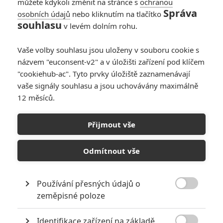
můžete kdykoli změnit na stránce s
ochranou
Správa
osobních údajů
nebo kliknutím na tlačítko
souhlasu
v levém dolním rohu.
Piráti z Karibiku:
Vaše volby souhlasu jsou uloženy v souboru cookie s
Salazarova pomsta
názvem "euconsent-v2" a v úložišti zařízení pod klíčem
"cookiehub-ac". Tyto prvky úložiště zaznamenávají
Originální název:
Pirates of the Caribbean: Salazar's Revenge
vaše signály souhlasu a jsou uchovávány maximálně
Český název:
Piráti z Karibiku: Salazarova pomsta
12 měsíců.
Premiéra:
26.05.2017
Česká premiéra:
25.05.2017
Žánr:
Akční
,
Komedie
,
Dobrodružný
,
Fantasy
Přijmout vše
Země původu:
USA
Odmítnout vše
Štěstěna nestojí na jeho straně, když je kapitán Jack Sparrow
(Johnny Depp) uvržen do zbrusu nového dobrodružství. Nepříznivý
vítr se mu do plachet opře plnou silou, když duchové pirátů, pod
Používání přesných údajů o
vedením jeho staré nemesis, kapitána Salazara (Javier Bardem),

uprchnou z Ďáblova trojúhelníku, rozhodnutí zabít piráty všech
zeměpisné poloze
moří...včetně Sparrowa. Jack může přežít jedině tehdy, pokud se
mu podaří nalézt legendární Poseidonův trojzubec, mocný artefakt,
Identifikace zařízení na základě