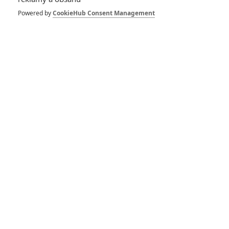
Powered by
CookieHub Consent Management
David Wenham
Golshifteh Farahani
Keira Knightley
Herec
Herec
Herec
Martin Klebba
Geoffrey Rush
Brenton Thwaites
Herec
Herec
Herec
Zobrazit další aktéry filmu
Piráti z Karibiku: Salazarova
pomsta - Oficiální Trailer (CZ)