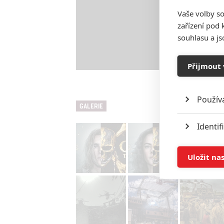
Vaše volby so
zařízení pod 
souhlasu a j
Přijmout 
Použív
GALERIE
Identif
Ukládán
Uložit na
Reklam
Person
služeb