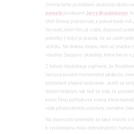
Zrovna tohle prohlášení skutečně nikoho 
pomsty
producent
Jerry Bruckheimer
ře
chtít
Disney
pokračovat, a pokud bude mít
Novináři, kteří film již viděli, doposud uvádě
jedničky (i když je pravda, že se zatím je
snímku. Na druhou stranu, není už značka v
všechny Deppovy skandály, které herce v 
Z tohoto hlediska je zajímavé, že Bruckhei
hercova pověst momentálně jakákoliv, min
představit zřejmě nedovede. Jestli se te
dalším hrdinům, tak teď se zdá, že prozatí
konci filmu potitulková scéná, která naznaču
však plnohodnotně uzavřený, nemáme čekat
Na slavnostní premiéře se také mluvilo o 
k vyváženému mixu dobrodružství, humoru a