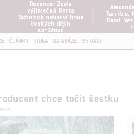
Recenze: Zcela
Alexand
výjimečná Gerta
Terrible, 
Schnirch nebarví hnus
Good, Ve
českých dějin
T
narůžovo
ZE
ČLÁNKY
VIDEA
DATABÁZE
SERIÁLY
Producent chce točit šestku
12:13