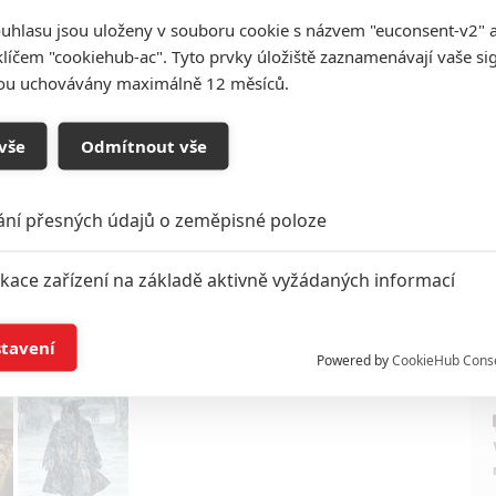
uhlasu jsou uloženy v souboru cookie s názvem "euconsent-v2" a 
klíčem "cookiehub-ac". Tyto prvky úložiště zaznamenávají vaše si
sou uchovávány maximálně 12 měsíců.
vše
Odmítnout vše
Zdroj:
Variety
ání přesných údajů o zeměpisné poloze
ikace zařízení na základě aktivně vyžádaných informací
í a/nebo přístup k informacím v zařízení
stavení
Powered by
CookieHub Cons
a založená na omezených údajích a měření reklamy
alizovaný obsah, měření obsahu, průzkum publika a vývoj