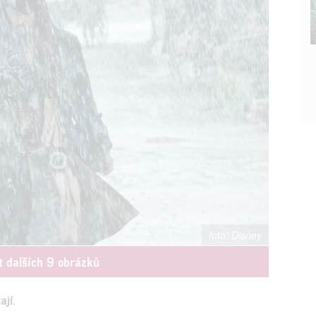
Disney
t dalších 9 obrázků
jí.