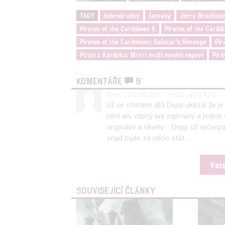
TAGY
dobrodružný
fantasy
Jerry Bruckhei
Udělením sou
Pirates of the Caribbean 5
Pirates of the Caribb
možnost: Zaji
Pirates of the Caribbean: Salazar's Revenge
Pir
Poskytování 
Piráti z Karibiku: Mrtví muži mnoho nepoví
Pirá
KOMENTÁŘE
9
Fimi. | 24.05.2017 18:30 |
0
0
Už ve ctvrtem dílů Depp ukázal že j
není ani vtipný ani zajímavý a jedin
originální a skvely ....Depp už vyčer
snad bude za něco stát.....
Vst
SOUVISEJÍCÍ ČLÁNKY