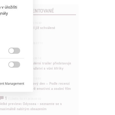
v úložišti
POSLEDNÍ KOMENTOVANÉ
gnály
3
ČLÁNEK | 01.08.2026 16:40
Marvel nečekaně zrušil již schválené
pokračování
433
FILM | 01.08.2026 07:11
拆彈專家

1
ČLÁNEK | 30.07.2026 20:14
Děti krve a kostí: Regulérní trailer představuje
akční fantasy dobrodružství s vůní Afriky

1
ČLÁNEK | 30.07.2026 12:31
Spider-Man: Zbrusu nový den – Podle recenzí
ent Management

máme čekat překvapivě emotivní a osobní film

1
ČLÁNEK | 30.07.2026 03:42
Velké preview: Odyssea - seznamte se s
maximálně nabitým obsazením
