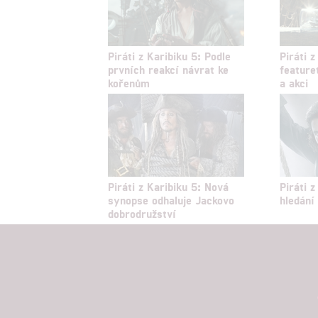
Piráti z Karibiku 5: Podle
Piráti 
prvních reakcí návrat ke
feature
kořenům
a akci
Piráti z Karibiku 5: Nová
Piráti z
synopse odhaluje Jackovo
hledání
dobrodružství