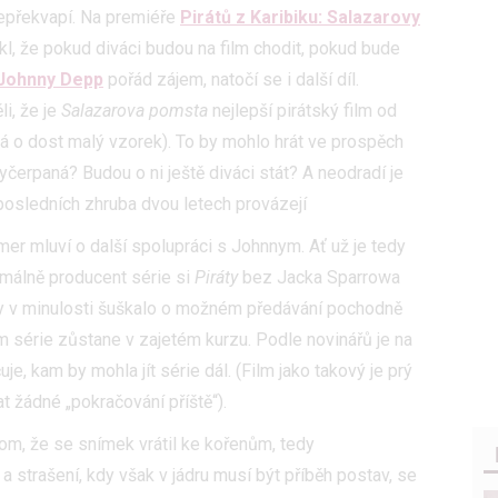
nepřekvapí. Na premiéře
Pirátů z Karibiku: Salazarovy
kl, že pokud diváci budou na film chodit, pokud bude
Johnny Depp
pořád zájem, natočí se i další díl.
li, že je
Salazarova pomsta
nejlepší pirátský film od
dná o dost malý vzorek). To by mohlo hrát ve prospěch
yčerpaná? Budou o ni ještě diváci stát? A neodradí je
posledních zhruba dvou letech provázejí
mer mluví o další spolupráci s Johnnym. Ať už je tedy
imálně producent série si
Piráty
bez Jacka Sparrowa
dy v minulosti šuškalo o možném předávání pochodně
m série zůstane v zajetém kurzu. Podle novinářů je na
je, kam by mohla jít série dál. (Film jako takový je prý
 žádné „pokračování příště“).
tom, že se snímek vrátil ke kořenům, tedy
 strašení, kdy však v jádru musí být příběh postav, se