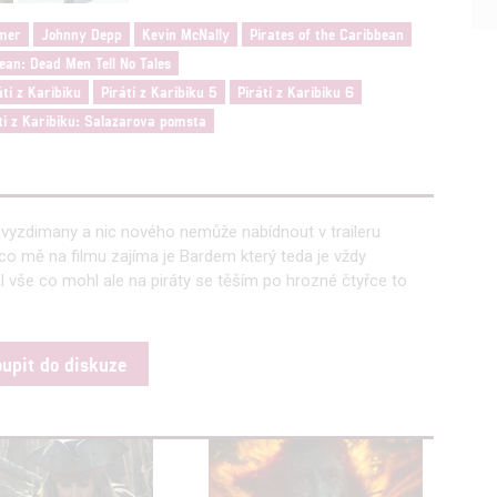
mer
Johnny Depp
Kevin McNally
Pirates of the Caribbean
hlasu s účely a funkcemi zde uvedenými dáváte nám i našim pa
ean: Dead Men Tell No Tales
štění bezpečnosti, předcházení a zjišťování podvodů a odstraňov
áti z Karibiku
Piráti z Karibiku 5
Piráti z Karibiku 6
a zobrazování reklamy a obsahu
ti z Karibiku: Salazarova pomsta
e vyzdimany a nic nového nemůže nabídnout v traileru
é co mě na filmu zajíma je Bardem který teda je vždy
pal vše co mohl ale na piráty se těším po hrozné čtyřce to
oupit do diskuze