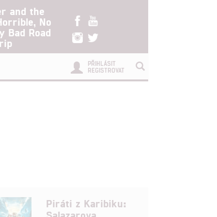
er and the
Horrible, No
ry Bad Road
rip
PŘIHLÁSIT
REGISTROVAT
Piráti z Karibiku:
Salazarova