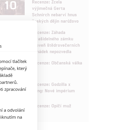
10
Recenze: Zcela
výjimečná Gerta
Schnirch nebarví hnus
českých dějin narůžovo
5
Recenze: Záhada
strašidelného zámku
úroveň štědrovečerních
s
pohádek nepozvedla
mocí tlačítek
8
Recenze: Občanská válka
pínače, který
základě
partnerů.
6
Recenze: Godzilla x
ti zpracování
Kong: Nové impérium
8
Recenze: Opičí muž
ní a odvolání
iknutím na