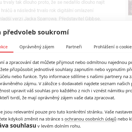
 trvaly tak dlouho proto, že se nedařilo dlouho najít
ráčů a následně trvalo rok digitální omlazení
mladší verzi Jacka Sparrowa. Představitel Gibbse,
dlouhá pauze může snmku jedině prospět, alespoň bude
 předvoleb soukromí
nkce
Oprávněný zájem
Partneři
Prohlášení o cookie
í a zpracování dat můžete přijmout nebo odmítnou najednou po
žete přizpůsobit jednotlivé souhlasy zapnutím nebo vypnutím pře
účelu nebo funkce. Tyto informace sdílíme s našimi partnery na 
rávněného zájmu. V záložce s dodavateli najdete seznam našich 
ost upravit váš souhlas pro každého z nich i vznést námitku pro
 kteří tvrdí, že mají oprávněný zájem vaše data zpracovat.
e jsou relevantní pouze pro tuto konkrétní stránku. Vaše nastave
ete kdykoli změnit na stránce s
ochranou osobních údajů
nebo kl
áva souhlasu
v levém dolním rohu.