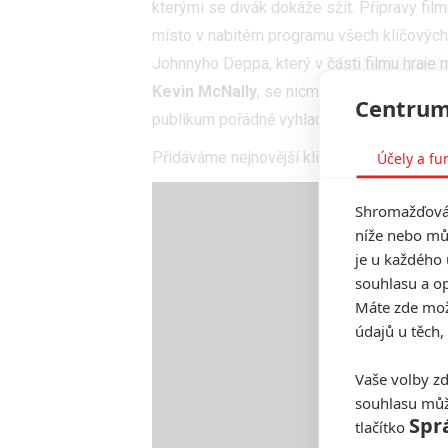
kterými se divák dokáže sžít. Přípravy filmu
místo v nabitém programu všech klíčových h
Johnnyho Deppa, který v části filmu hraje 
Kevin McNally
, se nicméně domnívá, že 
Centrum
publikum pořádně vyhladovělé.
Účely a fu
Přidáváme nejnovější klipy a fotky.
Shromažďován
níže nebo mů
je u každého 
souhlasu a op
Máte zde možn
údajů u těch,
Vaše volby zd
souhlasu můž
Spr
tlačítko