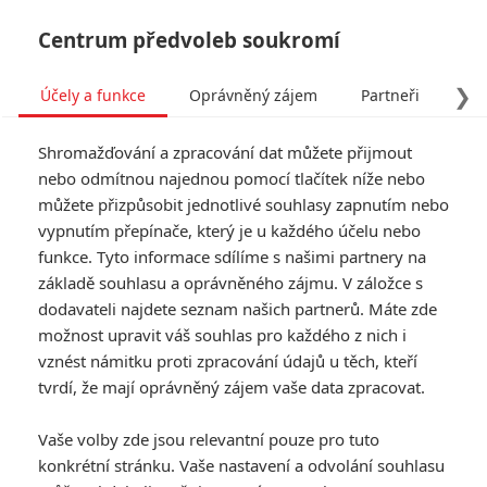
Centrum předvoleb soukromí
❯
Účely a funkce
Oprávněný zájem
Partneři
Pro
Tog
Shromažďování a zpracování dat můžete přijmout
navi
nebo odmítnou najednou pomocí tlačítek níže nebo
můžete přizpůsobit jednotlivé souhlasy zapnutím nebo
vypnutím přepínače, který je u každého účelu nebo
funkce. Tyto informace sdílíme s našimi partnery na
základě souhlasu a oprávněného zájmu. V záložce s
dodavateli najdete seznam našich partnerů. Máte zde
možnost upravit váš souhlas pro každého z nich i
vznést námitku proti zpracování údajů u těch, kteří
tvrdí, že mají oprávněný zájem vaše data zpracovat.
Vaše volby zde jsou relevantní pouze pro tuto
konkrétní stránku. Vaše nastavení a odvolání souhlasu