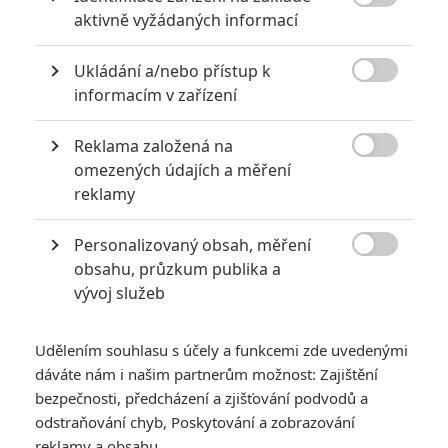

aktivně vyžádaných informací
Ukládání a/nebo přístup k

informacím v zařízení
Reklama založená na

omezených údajích a měření
Zobrazit dalších 7 obrázků
reklamy
Personalizovaný obsah, měření
Arnold také není spokojený s tím, jak dopadla trojka.

obsahu, průzkum publika a
Před několika dny bylo oznámeno, že
Sylvester Stallone
vývoj služeb
opustil pro tvůrčí neshody
Expendables 4
. Už tehdy jsme
spekulovali o tom, že herečtí kolegové by mohli být k Slyovi
Udělením souhlasu s účely a funkcemi zde uvedenými
loajální a teď se to jen potvrzuje.
dáváte nám i našim partnerům možnost: Zajištění
bezpečnosti, předcházení a zjišťování podvodů a
Arnold Schwarzenegger
v rozhovoru pro
EW
uvedl, že
„bez
odstraňování chyb, Poskytování a zobrazování
Slye nejsou Expendables“
, a že by
„film bez něj nikdy netočil“
.
reklamy a obsahu