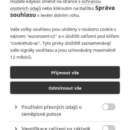
můžete kdykoli změnit na stránce s
ochranou
Správa
osobních údajů
nebo kliknutím na tlačítko
souhlasu
v levém dolním rohu.
Vaše volby souhlasu jsou uloženy v souboru cookie s
názvem "euconsent-v2" a v úložišti zařízení pod klíčem
"cookiehub-ac". Tyto prvky úložiště zaznamenávají
vaše signály souhlasu a jsou uchovávány maximálně
12 měsíců.
Expendables 4:
Schwarzenegger nebude
Přijmout vše
točit bez Stallonea
Odmítnout vše
Napsal:
Petr Slavík - (Anarvin)
, 05.04.2017 22:20
Používání přesných údajů o

zeměpisné poloze
Identifikace zařízení na základě