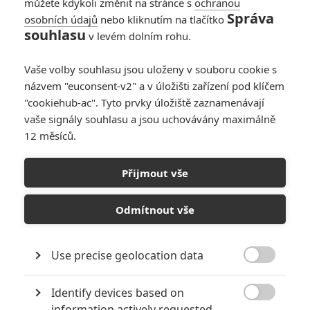
0
můžete kdykoli změnit na stránce s
ochranou
Počet článků
Správa
osobních údajů
nebo kliknutím na tlačítko
souhlasu
v levém dolním rohu.
Vaše volby souhlasu jsou uloženy v souboru cookie s
názvem "euconsent-v2" a v úložišti zařízení pod klíčem
232
"cookiehub-ac". Tyto prvky úložiště zaznamenávají
Počet
vaše signály souhlasu a jsou uchovávány maximálně
komentářů
12 měsíců.
Přijmout vše
POSLEDNÍ KOMENTOVANÉ ČLÁNKY UŽIVATELEM
FLIPUS
Odmítnout vše
NOVINKY
RECENZE
Use precise geolocation data

Identify devices based on

information actively requested