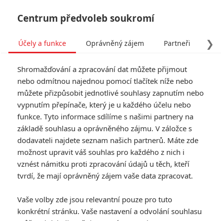
Centrum předvoleb soukromí
❯
Účely a funkce
Oprávněný zájem
Partneři
Pro
Tog
Shromažďování a zpracování dat můžete přijmout
navi
nebo odmítnou najednou pomocí tlačítek níže nebo
můžete přizpůsobit jednotlivé souhlasy zapnutím nebo
flipus
vypnutím přepínače, který je u každého účelu nebo
funkce. Tyto informace sdílíme s našimi partnery na
fandimefilmu.cz/uzivatel/flipus
základě souhlasu a oprávněného zájmu. V záložce s
dodavateli najdete seznam našich partnerů. Máte zde
Jmeno:
Filip
možnost upravit váš souhlas pro každého z nich i
Příjmění:
Trubelik
vznést námitku proti zpracování údajů u těch, kteří
tvrdí, že mají oprávněný zájem vaše data zpracovat.
Vaše volby zde jsou relevantní pouze pro tuto
konkrétní stránku. Vaše nastavení a odvolání souhlasu