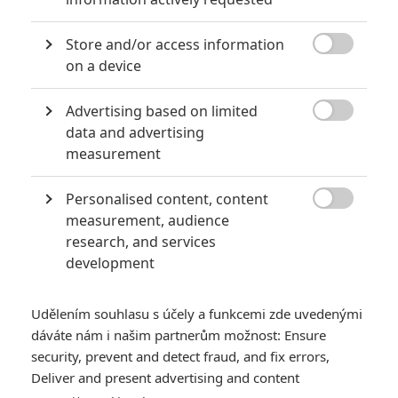
Store and/or access information

on a device
Advertising based on limited

data and advertising
measurement
Captain America: Nový svět – Vůbec
nejhorší marvelovka dorazila do kin
Personalised content, content
4
Anarvin
| 12.02.2025 20:30

measurement, audience
Recenzenti na novém Kapitánu Amerikovi a červeném Hulkovi
research, and services
nenechávají nit suchou.
development
NOVINKY
TRAILERY
Udělením souhlasu s účely a funkcemi zde uvedenými
dáváte nám i našim partnerům možnost: Ensure
security, prevent and detect fraud, and fix errors,
Deliver and present advertising and content