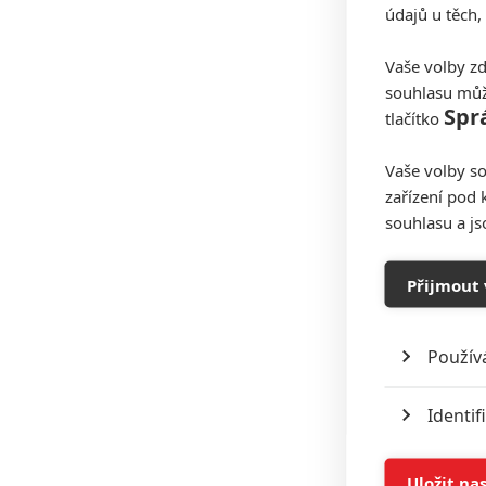
údajů u těch,
Vaše volby zd
souhlasu můž
Spr
tlačítko
Vaše volby so
zařízení pod 
souhlasu a j
Přijmout 
Použív
Identif
Ukládán
Uložit na