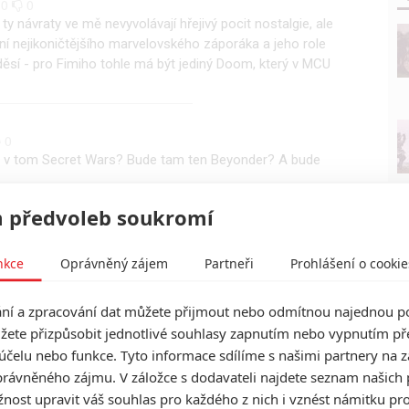
0
0
y návraty ve mě nevyvolávají hřejivý pocit nostalgie, ale
ní nejikoničtějšího marvelovského záporáka a jeho role
ěsí - pro Fimiho tohle má být jediný Doom, který v MCU
0
co v tom Secret Wars? Bude tam ten Beyonder? A bude
 předvoleb soukromí
nkce
Oprávněný zájem
Partneři
Prohlášení o cookie
í a zpracování dat můžete přijmout nebo odmítnou najednou po
žete přizpůsobit jednotlivé souhlasy zapnutím nebo vypnutím pře
účelu nebo funkce. Tyto informace sdílíme s našimi partnery na 
rávněného zájmu. V záložce s dodavateli najdete seznam našich 
ost upravit váš souhlas pro každého z nich i vznést námitku pro