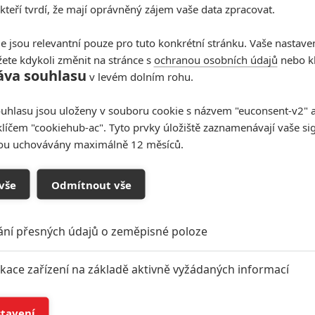
 kteří tvrdí, že mají oprávněný zájem vaše data zpracovat.
e jsou relevantní pouze pro tuto konkrétní stránku. Vaše nastave
ete kdykoli změnit na stránce s
ochranou osobních údajů
nebo kl
áva souhlasu
v levém dolním rohu.
uhlasu jsou uloženy v souboru cookie s názvem "euconsent-v2" a 
klíčem "cookiehub-ac". Tyto prvky úložiště zaznamenávají vaše si
sou uchovávány maximálně 12 měsíců.
vše
Odmítnout vše
ání přesných údajů o zeměpisné poloze
ikace zařízení na základě aktivně vyžádaných informací
í a/nebo přístup k informacím v zařízení
stavení