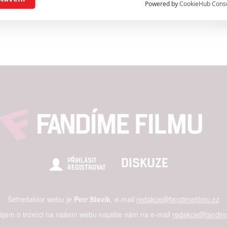
Powered by
CookieHub Cons
a založená na omezených údajích a měření reklamy
alizovaný obsah, měření obsahu, průzkum publika a vývoj
hlasu s účely a funkcemi zde uvedenými dáváte nám i našim pa
štění bezpečnosti, předcházení a zjišťování podvodů a odstraňov
a zobrazování reklamy a obsahu
DISKUZE
PŘIHLÁSIT
REGISTROVAT
Šéfredaktor webu je
Petr Slavík
, e-mail
redakce@fandimefilmu.cz
zájem o inzerci na našem webu napište nám na e-mail
redakce@fandime