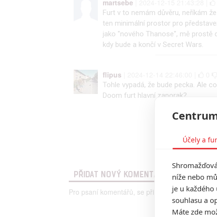
martsebe
| 2024-12-15 21:43:28 |
Furt v to nemám důvěru, neříkám že t
ten minimální prostor pro představe
jako "nového Thanose", mě prostě d
kdy bude a končí v Secret Wars.
flipus
| 2024-12-14 22:46:00 |
0
Tohle vypadá, že bude pecka. Ale 
Doom furt hlavní zaporak?
Centrum
Účely a fu
Shromažďován
PŘIDAT NOVÝ KOMENTÁŘ
níže nebo mů
je u každého 
Pro psaní komentářů, se přihlašte.
souhlasu a op
Máte zde možn