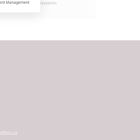
ent Management

maximálně nabitým obsazením


rtnerům
ání chyb,
filmu.cz