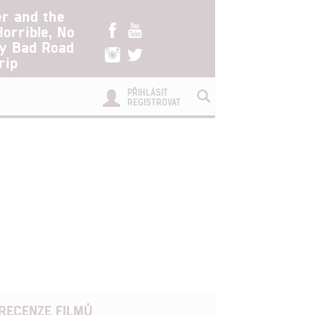
er and the
Horrible, No
ry Bad Road
rip
PŘIHLÁSIT
REGISTROVAT
RECENZE FILMŮ