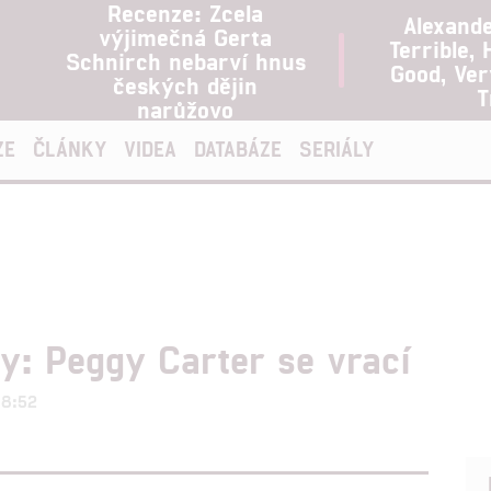
Recenze: Zcela
Alexand
výjimečná Gerta
Terrible, 
Schnirch nebarví hnus
Good, Ve
českých dějin
T
narůžovo
ZE
ČLÁNKY
VIDEA
DATABÁZE
SERIÁLY
: Peggy Carter se vrací
18:52