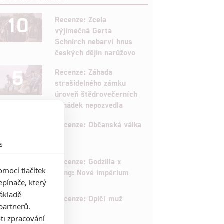
10
Recenze: Zcela
výjimečná Gerta
Schnirch nebarví hnus
českých dějin narůžovo
5
Recenze: Záhada
strašidelného zámku
úroveň štědrovečerních
pohádek nepozvedla
8
Recenze: Občanská válka
s
6
Recenze: Godzilla x
mocí tlačítek
Kong: Nové impérium
pínače, který
základě
8
Recenze: Opičí muž
partnerů.
ti zpracování