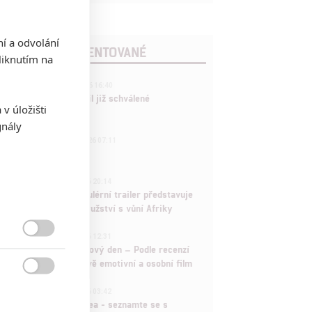
ní a odvolání
POSLEDNÍ KOMENTOVANÉ
iknutím na
3
ČLÁNEK | 01.08.2026 16:40
Marvel nečekaně zrušil již schválené
v úložišti
pokračování
gnály
433
FILM | 01.08.2026 07:11
拆彈專家
1
ČLÁNEK | 30.07.2026 20:14
Děti krve a kostí: Regulérní trailer představuje
akční fantasy dobrodružství s vůní Afriky
1
ČLÁNEK | 30.07.2026 12:31

Spider-Man: Zbrusu nový den – Podle recenzí
máme čekat překvapivě emotivní a osobní film

1
ČLÁNEK | 30.07.2026 03:42
Velké preview: Odyssea - seznamte se s