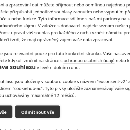
Ruší se další filmové
í a zpracování dat můžete přijmout nebo odmítnou najednou po
premiéry v Česku i ve světě
žete přizpůsobit jednotlivé souhlasy zapnutím nebo vypnutím pře
účelu nebo funkce. Tyto informace sdílíme s našimi partnery na 
0
Jaaaara
| 12.03.2020 13:35
rávněného zájmu. V záložce s dodavateli najdete seznam našich 
Koronavirus se šíří, (nejen) filmoví fanoušci trpí.
ost upravit váš souhlas pro každého z nich i vznést námitku pro
 kteří tvrdí, že mají oprávněný zájem vaše data zpracovat.
e jsou relevantní pouze pro tuto konkrétní stránku. Vaše nastave
ete kdykoli změnit na stránce s
ochranou osobních údajů
nebo kl
áva souhlasu
v levém dolním rohu.
uhlasu jsou uloženy v souboru cookie s názvem "euconsent-v2" a 
e
Největší propadáky v kariéře Sylvestera
klíčem "cookiehub-ac". Tyto prvky úložiště zaznamenávají vaše si
Stallona
sou uchovávány maximálně 12 měsíců.
6
Jaaaara
| 29.08.2020 21:40
vše
Odmítnout vše