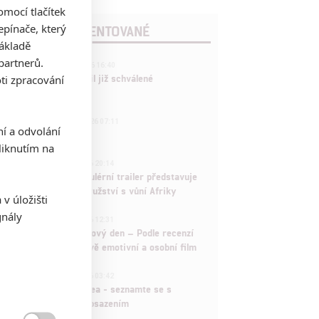
mocí tlačítek
pínače, který
POSLEDNÍ KOMENTOVANÉ
základě
partnerů.
3
ČLÁNEK | 01.08.2026 16:40
Marvel nečekaně zrušil již schválené
ti zpracování
pokračování
433
FILM | 01.08.2026 07:11
ní a odvolání
拆彈專家
iknutím na
1
ČLÁNEK | 30.07.2026 20:14
Děti krve a kostí: Regulérní trailer představuje
akční fantasy dobrodružství s vůní Afriky
v úložišti
gnály
1
ČLÁNEK | 30.07.2026 12:31
Spider-Man: Zbrusu nový den – Podle recenzí
máme čekat překvapivě emotivní a osobní film
1
ČLÁNEK | 30.07.2026 03:42
Velké preview: Odyssea - seznamte se s
maximálně nabitým obsazením