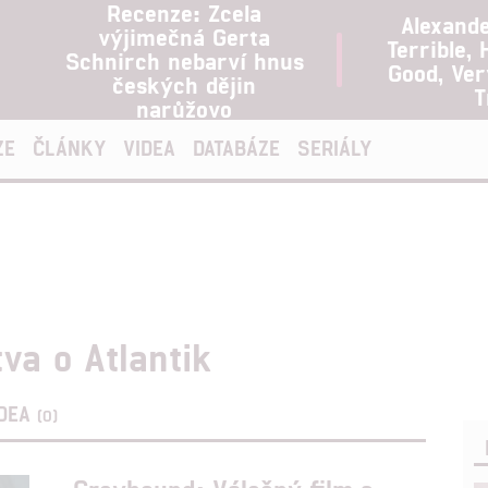
Recenze: Zcela
Alexand
výjimečná Gerta
Terrible, 
Schnirch nebarví hnus
Good, Ve
českých dějin
T
narůžovo
ZE
ČLÁNKY
VIDEA
DATABÁZE
SERIÁLY
va o Atlantik
IDEA
(0)