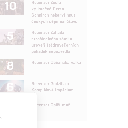
10
Recenze: Zcela
výjimečná Gerta
Schnirch nebarví hnus
českých dějin narůžovo
5
Recenze: Záhada
strašidelného zámku
úroveň štědrovečerních
pohádek nepozvedla
8
Recenze: Občanská válka
6
Recenze: Godzilla x
Kong: Nové impérium
8
Recenze: Opičí muž
s