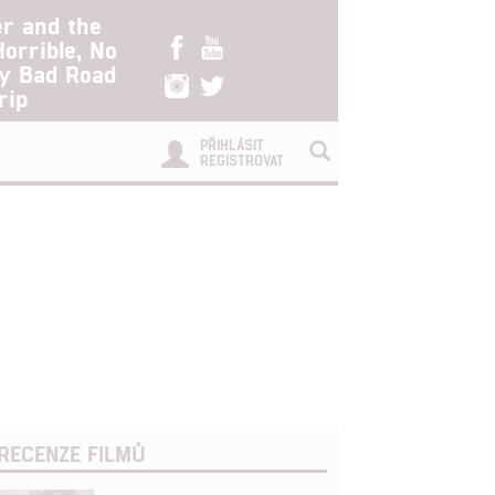
er and the
Horrible, No
ry Bad Road
rip
PŘIHLÁSIT
REGISTROVAT
RECENZE FILMŮ