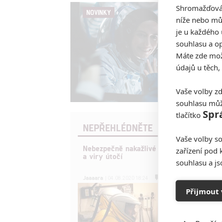
Shromažďován
NOVINKY
níže nebo mů
je u každého 
souhlasu a op
Máte zde možn
údajů u těch,
Vaše volby zd
souhlasu můž
Spr
tlačítko
NEPŘEHLÉDNĚTE
Vaše volby so
Nebezpečně nakažlivé filmy aneb bakteri
zařízení pod 
a viry útočí
souhlasu a j
0
Jaaaara
| 04.08.2020 18:24
Přijmout 