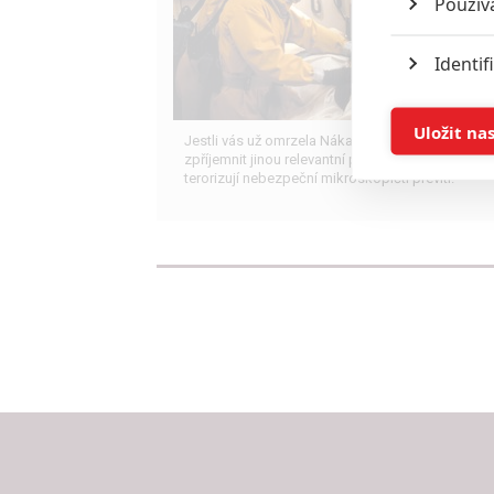
Použív
Identif
Ukládán
Uložit na
Jestli vás už omrzela Nákaza, zkuste si pandemi
zpříjemnit jinou relevantní peckou, v níž lidstvo
terorizují nebezpeční mikroskopičtí prevíti.
Reklam
Person
služeb
Udělením sou
možnost: Zaji
Poskytování 