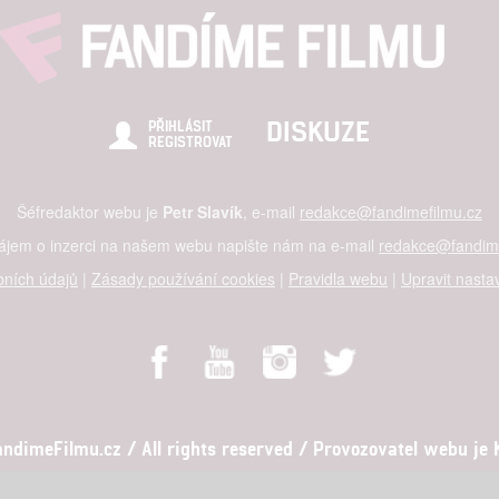
DISKUZE
PŘIHLÁSIT
REGISTROVAT
Šéfredaktor webu je
Petr Slavík
, e-mail
redakce@fandimefilmu.cz
zájem o inzerci na našem webu napište nám na e-mail
redakce@fandime
ních údajů
|
Zásady používání cookies
|
Pravidla webu
|
Upravit nasta
dimeFilmu.cz / All rights reserved / Provozovatel webu je Ko