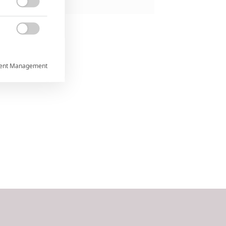


ent Management



rtnerům
ání chyb,