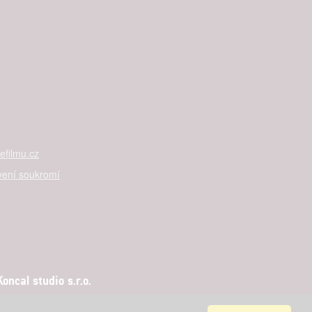
filmu.cz
vení soukromí
ncal studio s.r.o.