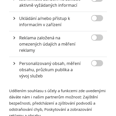

aktivně vyžádaných informací
Ukládání a/nebo přístup k

informacím v zařízení
Fimi
| 2020-03-31 16:33:50 |
0
0
No čekají nás zajímavé věci... Transfotmers dobré ale po
Reklama založená na
pěti filmech pořád stejný padouch, stejný vizuál, stejne díly

omezených údajích a měření
kde je úplně jedno jaký je v pořadí, akorát díl od dílu horší...
Za mě není výhra ale kdo ví, mimo robotí filmy je Bay
reklamy
dobrej celkem
Personalizovaný obsah, měření

obsahu, průzkum publika a
vývoj služeb
Horusoculus
| 2020-03-31 16:30:37 |
0
0
Fimi: Já ano, ta muslimská Ms. Marvel by se k němu
Udělením souhlasu s účely a funkcemi zde uvedenými
perfektně hodila, při neustálých výkřicích Allahu Akbar a
dáváte nám i našim partnerům možnost: Zajištění
hlavně k tomu jeho výbuchy. :)
bezpečnosti, předcházení a zjišťování podvodů a
odstraňování chyb, Poskytování a zobrazování
reklamy a obsahu