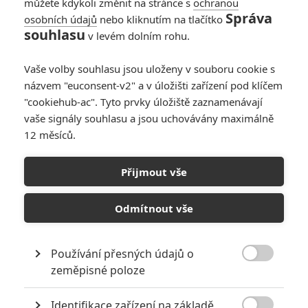
můžete kdykoli změnit na stránce s
ochranou
Horusoculus
| 2020-04-01 11:37:14 |
0
0
Správa
osobních údajů
nebo kliknutím na tlačítko
ukulelembo: Omlouvám se za moji nevědomost,děkuji za
souhlasu
v levém dolním rohu.
ujasnění. :)
Vaše volby souhlasu jsou uloženy v souboru cookie s
názvem "euconsent-v2" a v úložišti zařízení pod klíčem
"cookiehub-ac". Tyto prvky úložiště zaznamenávají
vaše signály souhlasu a jsou uchovávány maximálně
Fimi
| 2020-04-01 09:03:48 |
0
0
12 měsíců.
Ty Apríle
Přijmout vše
Odmítnout vše
ukulelembo
| 2020-04-01 00:41:36 |
1
0
Horusoculus: Bay uzavřel smlouvu se Sony, ne s
marvelem, takže potencionální projekty pro něj musíš
Používání přesných údajů o
hladat ve Spideyho koutu marvel vesmíru.

zeměpisné poloze
Při nejmenším, kluci ve skupině už mají jasno co Baye v
tomhle směru chtějí:
https://i.imgur.com/smXyhdi.jpg
Identifikace zařízení na základě