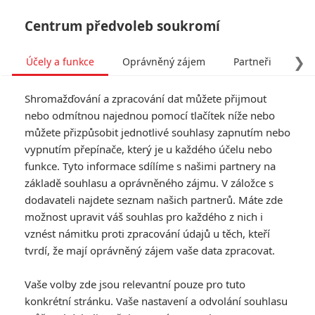
Centrum předvoleb soukromí
❯
Účely a funkce
Oprávněný zájem
Partneři
Pro
Tog
Shromažďování a zpracování dat můžete přijmout
navi
nebo odmítnou najednou pomocí tlačítek níže nebo
můžete přizpůsobit jednotlivé souhlasy zapnutím nebo
Morbius, Krotitelé duchů a
vypnutím přepínače, který je u každého účelu nebo
funkce. Tyto informace sdílíme s našimi partnery na
řada dalších očekávaných
základě souhlasu a oprávněného zájmu. V záložce s
filmů se odkládají
dodavateli najdete seznam našich partnerů. Máte zde
možnost upravit váš souhlas pro každého z nich i
vznést námitku proti zpracování údajů u těch, kteří
Napsal:
Petr Slavík - (Anarvin)
, 31.03.2020 05:30
tvrdí, že mají oprávněný zájem vaše data zpracovat.
KOMENTÁŘE
12
Vaše volby zde jsou relevantní pouze pro tuto
konkrétní stránku. Vaše nastavení a odvolání souhlasu