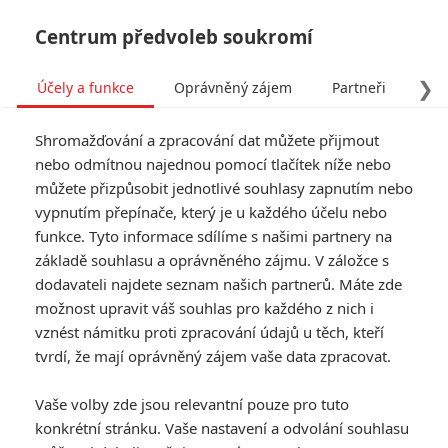
Centrum předvoleb soukromí
❯
Účely a funkce
Oprávněný zájem
Partneři
Pro
Tog
Shromažďování a zpracování dat můžete přijmout
navi
nebo odmítnou najednou pomocí tlačítek níže nebo
můžete přizpůsobit jednotlivé souhlasy zapnutím nebo
Tag: Parazit
vypnutím přepínače, který je u každého účelu nebo
funkce. Tyto informace sdílíme s našimi partnery na
základě souhlasu a oprávněného zájmu. V záložce s
ČLÁNKY
FILMY
OSOBY
VIDEA
(0)
(0)
(0)
dodavateli najdete seznam našich partnerů. Máte zde
možnost upravit váš souhlas pro každého z nich i
Cold Storage: Zápas
vznést námitku proti zpracování údajů u těch, kteří
Liama Neesona se
tvrdí, že mají oprávněný zájem vaše data zpracovat.
smrtícím virem už
se točí
Vaše volby zde jsou relevantní pouze pro tuto
0
Anarvin
| 30.03.2023 20:54
konkrétní stránku. Vaše nastavení a odvolání souhlasu