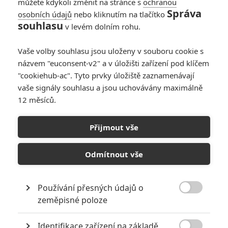
můžete kdykoli změnit na stránce s
ochranou
Správa
osobních údajů
nebo kliknutím na tlačítko
Cold Storage: Liam
souhlasu
v levém dolním rohu.
Neeson bojuje se
smrtícím
Vaše volby souhlasu jsou uloženy v souboru cookie s
mikroorganismem
názvem "euconsent-v2" a v úložišti zařízení pod klíčem
0
Anarvin
| 31.10.2022 09:00
"cookiehub-ac". Tyto prvky úložiště zaznamenávají
vaše signály souhlasu a jsou uchovávány maximálně
12 měsíců.
10
nejgooglovanějších
Přijmout vše
filmů a herců roku
2020
Odmítnout vše
0
Anarvin
| 18.12.2020 14:36
Používání přesných údajů o

zeměpisné poloze
NEPŘEHLÉDNĚTE
Identifikace zařízení na základě
Nejlepší lekce filmové střelby aneb hollywoodské střelnice v