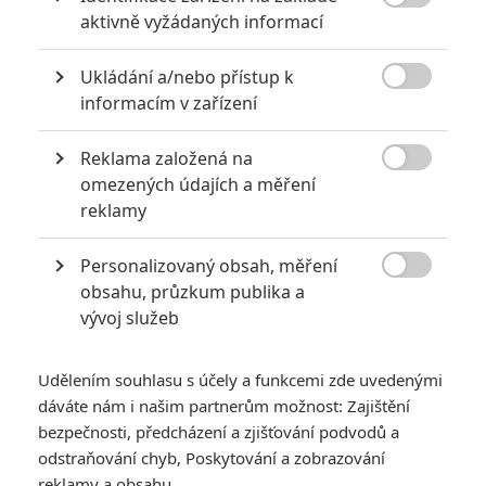

aktivně vyžádaných informací
akci
0
Jaaaara
| 18.10.2020 18:40
Ukládání a/nebo přístup k
Kořením nejen akčních filmů jsou scény na

informacím v zařízení
střelnici a obecně ty, ve kterých střelci před
ostrou akcí předvádějí svůj um. Tyhle nás
baví ze všech nejvíc.
Reklama založená na

omezených údajích a měření
reklamy
Filmové klenoty, které překvapivě natočili úplní zelenáči
0
Jaaaara
| 22.08.2020 08:00
Personalizovaný obsah, měření

Zkušenosti a praxe? Ale kdeže... někdy
obsahu, průzkum publika a
stačí mít dostatek talentu a využít
vývoj služeb
nabízené příležitosti.
Udělením souhlasu s účely a funkcemi zde uvedenými
dáváte nám i našim partnerům možnost: Zajištění
bezpečnosti, předcházení a zjišťování podvodů a
odstraňování chyb, Poskytování a zobrazování
reklamy a obsahu