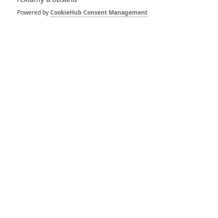
Česká kina znovu
otevírají. Za jakých
Powered by
CookieHub Consent Management
podmínek a co v
nich vlastně uvidíme.
0
Anarvin
| 10.05.2020 20:54
Box Office: Do kina
jen v autě
0
Brousitch
| 27.04.2020 12:31
Afrikou na pionýru:
Cestopis od člena
trabantí party místo
do kin míří online
0
Jaaaara
| 25.03.2020 12:30