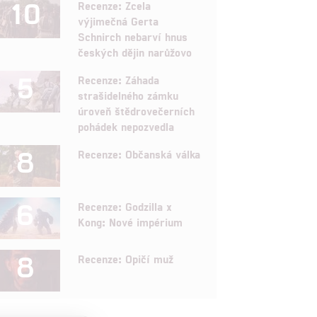
10
Recenze: Zcela
výjimečná Gerta
Schnirch nebarví hnus
českých dějin narůžovo
5
Recenze: Záhada
strašidelného zámku
úroveň štědrovečerních
pohádek nepozvedla
8
Recenze: Občanská válka
6
Recenze: Godzilla x
Kong: Nové impérium
8
Recenze: Opičí muž