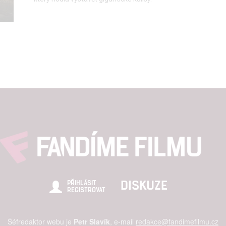
štění bezpečnosti, předcházení a zjišťování podvodů a odstraňov
a zobrazování reklamy a obsahu
DISKUZE
PŘIHLÁSIT
REGISTROVAT
Šéfredaktor webu je
Petr Slavík
, e-mail
redakce@fandimefilmu.cz