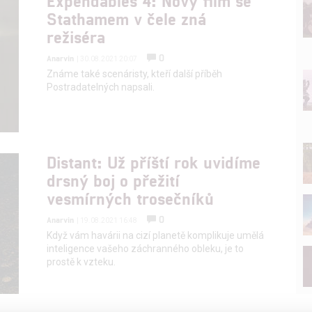
Expendables 4: Nový film se
Stathamem v čele zná
režiséra
0
Anarvin
| 30.08.2021 20:07
Známe také scenáristy, kteří další příběh
Postradatelných napsali.
Distant: Už příští rok uvidíme
drsný boj o přežití
vesmírných trosečníků
0
Anarvin
| 19.08.2021 16:48
Když vám havárii na cizí planetě komplikuje umělá
inteligence vašeho záchranného obleku, je to
prostě k vzteku.