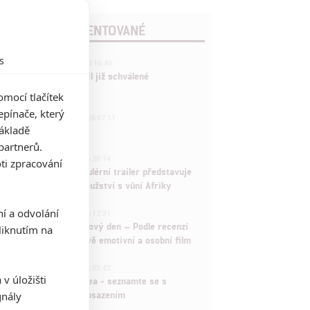
POSLEDNÍ KOMENTOVANÉ
s
3
ČLÁNEK | 01.08.2026 16:40
Marvel nečekaně zrušil již schválené
pokračování
mocí tlačítek
pínače, který
433
FILM | 01.08.2026 07:11
základě
拆彈專家
partnerů.
1
ČLÁNEK | 30.07.2026 20:14
ti zpracování
Děti krve a kostí: Regulérní trailer představuje
akční fantasy dobrodružství s vůní Afriky
1
ní a odvolání
ČLÁNEK | 30.07.2026 12:31
Spider-Man: Zbrusu nový den – Podle recenzí
iknutím na
máme čekat překvapivě emotivní a osobní film
1
ČLÁNEK | 30.07.2026 03:42
v úložišti
Velké preview: Odyssea - seznamte se s
maximálně nabitým obsazením
gnály