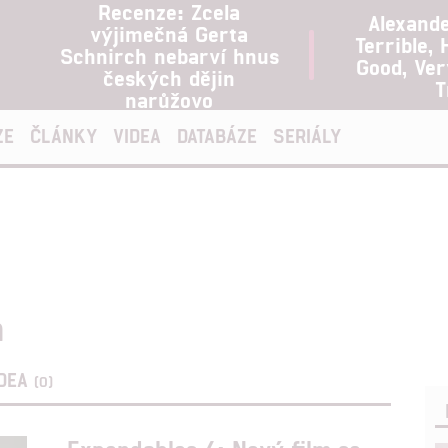
Recenze: Zcela
Alexand
výjimečná Gerta
Terrible, 
Schnirch nebarví hnus
Good, Ve
českých dějin
T
narůžovo
ZE
ČLÁNKY
VIDEA
DATABÁZE
SERIÁLY
n
IDEA
(0)