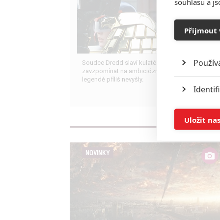
souhlasu a j
Přijmout 
Použív
Soudce Dredd slaví kulaté výročí, je čas
zavzpomínat na ambiciózní projekty, které akční
legendě příliš nevyšly.
Identif
Ukládán
Uložit na
Reklam
NOVINKY
Person
služeb
Udělením sou