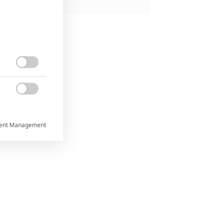


ent Management



rtnerům