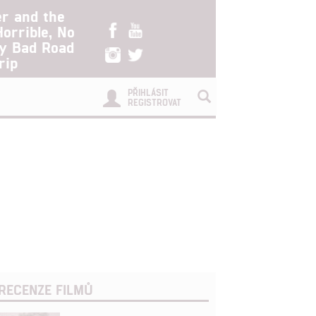
er and the
Horrible, No
ry Bad Road
rip
PŘIHLÁSIT
REGISTROVAT
RECENZE FILMŮ