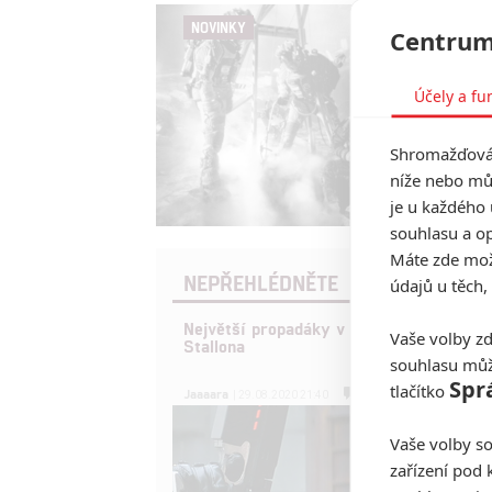
NOVINKY
Centrum
Účely a fu
Shromažďován
níže nebo mů
je u každého 
souhlasu a op
Máte zde možn
NEPŘEHLÉDNĚTE
údajů u těch,
Největší propadáky v kariéře Sylvester
Vaše volby zd
Stallona
souhlasu můž
Spr
tlačítko
6
Jaaaara
| 29.08.2020 21:40
Vaše volby so
zařízení pod 