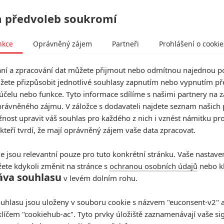
Distant: Vesmírný těžař ve
 předvoleb soukromí
sci-fi komedii zachraňuje
kolegyni uvězněnou v
nkce
Oprávněný zájem
Partneři
Prohlášení o cookie
záchranném modulu
0
Jaaaara
| 03.09.2020 10:17
í a zpracování dat můžete přijmout nebo odmítnou najednou po
Princezna Jasmína je v nebezpečí! Záchranná
žete přizpůsobit jednotlivé souhlasy zapnutím nebo vypnutím pře
akce může začít.
účelu nebo funkce. Tyto informace sdílíme s našimi partnery na 
rávněného zájmu. V záložce s dodavateli najdete seznam našich 
ost upravit váš souhlas pro každého z nich i vznést námitku pro
 kteří tvrdí, že mají oprávněný zájem vaše data zpracovat.
a
Nejlepší lekce filmové střelby aneb
e jsou relevantní pouze pro tuto konkrétní stránku. Vaše nastave
hollywoodské střelnice v akci
ete kdykoli změnit na stránce s
ochranou osobních údajů
nebo kl
áva souhlasu
v levém dolním rohu.
0
Jaaaara
| 18.10.2020 18:40
uhlasu jsou uloženy v souboru cookie s názvem "euconsent-v2" a 
klíčem "cookiehub-ac". Tyto prvky úložiště zaznamenávají vaše si