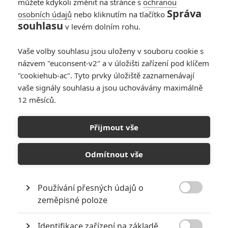
monstra
můžete kdykoli změnit na stránce s
ochranou
Správa
osobních údajů
nebo kliknutím na tlačítko
2
Prokopio
| 06.03.2020 07:27
souhlasu
v levém dolním rohu.
Box Office: Brad Pitt
se k vítězství prodral
Vaše volby souhlasu jsou uloženy v souboru cookie s
jako tank
názvem "euconsent-v2" a v úložišti zařízení pod klíčem
"cookiehub-ac". Tyto prvky úložiště zaznamenávají
8
Anarvin
| 20.10.2014 19:45
vaše signály souhlasu a jsou uchovávány maximálně
12 měsíců.
Recenze - Drákula:
Přijmout vše
Neznámá legenda
19
Odmítnout vše
Anarvin
| 19.10.2014 01:55
Používání přesných údajů o

zeměpisné poloze
NEPŘEHLÉDNĚTE
Identifikace zařízení na základě