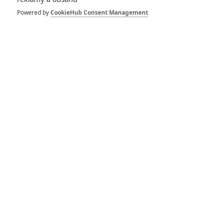
Box Office:
Powered by
CookieHub Consent Management
Affleckovi si podali
rodinů Downeyů
7
Brousitch
| 12.10.2014 22:30
RECENZE FILMŮ
10
Recenze: Zcela výjimečná Gerta
Schnirch nebarví hnus českých dějin
narůžovo
Recenze: Záhada strašidelného