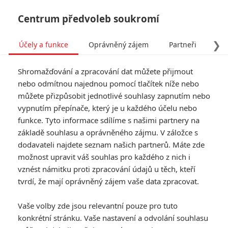
Centrum předvoleb soukromí
❯
Účely a funkce
Oprávněný zájem
Partneři
Pro
Tog
Shromažďování a zpracování dat můžete přijmout
navi
nebo odmítnou najednou pomocí tlačítek níže nebo
můžete přizpůsobit jednotlivé souhlasy zapnutím nebo
Tag: Drákula: Neznámá
vypnutím přepínače, který je u každého účelu nebo
funkce. Tyto informace sdílíme s našimi partnery na
legenda
základě souhlasu a oprávněného zájmu. V záložce s
dodavateli najdete seznam našich partnerů. Máte zde
ČLÁNKY
FILMY
OSOBY
VIDEA
(1)
(0)
(0)
možnost upravit váš souhlas pro každého z nich i
vznést námitku proti zpracování údajů u těch, kteří
Frankenstein a
tvrdí, že mají oprávněný zájem vaše data zpracovat.
Drákula: Tvůrci
Neviditelného muže
Vaše volby zde jsou relevantní pouze pro tuto
mají zálusk na další
konkrétní stránku. Vaše nastavení a odvolání souhlasu