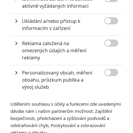

aktivně vyžádaných informací
8 hereckých dvojic, které se při natáčení nemohly vystát
2
Jaaaara
Ukládání a/nebo přístup k
| 23.07.2020 21:30

informacím v zařízení
Když to nejde, tak to nejde... aneb kdo se s
kým při natáčení nemusel?
Reklama založená na

omezených údajích a měření
reklamy
Jared Leto byl několika ženami obviněn ze zneužívání
Personalizovaný obsah, měření
0
Anarvin
| 30.07.2026 06:30

obsahu, průzkum publika a
Známý herec a zpěvák je v podezření už
vývoj služeb
roky. Řada jeho obětí byla nezletilá. Leto
obvinění popírá.
Udělením souhlasu s účely a funkcemi zde uvedenými
dáváte nám i našim partnerům možnost: Zajištění
bezpečnosti, předcházení a zjišťování podvodů a
odstraňování chyb, Poskytování a zobrazování
reklamy a obsahu