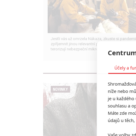
Jestli vás už omrzela Nákaza, zkuste si pandemi
zpříjemnit jinou relevantní peckou, v níž lidstvo
terorizují nebezpeční mikroskopičtí prevíti.
Centrum
Účely a fu
Shromažďován
NOVINKY
níže nebo mů
je u každého 
souhlasu a op
Máte zde možn
údajů u těch,
Vaše volby zd