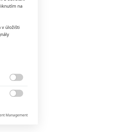
iknutím na
v úložišti
gnály


ent Management

