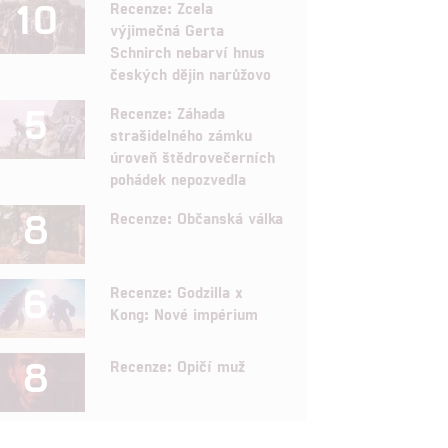
10
Recenze: Zcela
výjimečná Gerta
Schnirch nebarví hnus
českých dějin narůžovo
5
Recenze: Záhada
strašidelného zámku
úroveň štědrovečerních
pohádek nepozvedla
8
Recenze: Občanská válka
6
Recenze: Godzilla x
Kong: Nové impérium
8
Recenze: Opičí muž