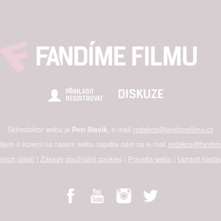
DISKUZE
PŘIHLÁSIT
REGISTROVAT
Šéfredaktor webu je
Petr Slavík
, e-mail
redakce@fandimefilmu.cz
zájem o inzerci na našem webu napište nám na e-mail
redakce@fandime
ních údajů
|
Zásady používání cookies
|
Pravidla webu
|
Upravit nasta