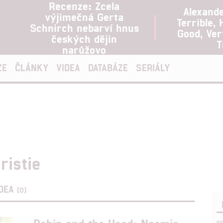
Recenze: Zcela
Alexand
výjimečná Gerta
Terrible, 
Schnirch nebarví hnus
Good, Ve
českých dějin
T
narůžovo
ZE
ČLÁNKY
VIDEA
DATABÁZE
SERIÁLY
ristie
IDEA
(0)