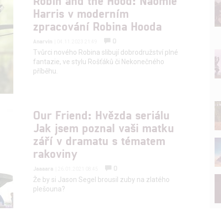
Robin and the Hood: Naomie
Harris v moderním
zpracování Robina Hooda
0
Anarvin
| 04.11.2023 21:49
Tvůrci nového Robina slibují dobrodružství plné
fantazie, ve stylu Rošťáků či Nekonečného
příběhu.
Our Friend: Hvězda seriálu
Jak jsem poznal vaši matku
září v dramatu s tématem
rakoviny
0
Jaaaara
| 26.01.2021 08:45
Že by si Jason Segel brousil zuby na zlatého
plešouna?