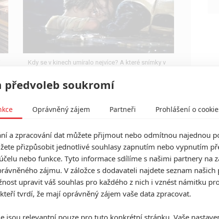
i
Kdy se v kinech umíralo nejvíce? A které snímky v
daných letech dominovaly?
 předvoleb soukromí
nkce
Oprávněný zájem
Partneři
Prohlášení o cookie
í a zpracování dat můžete přijmout nebo odmítnou najednou po
Star Wars VIII: Nejvyšší
žete přizpůsobit jednotlivé souhlasy zapnutím nebo vypnutím pře
vůdce Snoke a hromada
účelu nebo funkce. Tyto informace sdílíme s našimi partnery na 
dalších fotek
rávněného zájmu. V záložce s dodavateli najdete seznam našich 
2
ost upravit váš souhlas pro každého z nich i vznést námitku pro
Anarvin
| 07.09.2017 17:28
Podívejte se na zjizveného manipulátora v
 kteří tvrdí, že mají oprávněný zájem vaše data zpracovat.
pozadí, pretoriánskou gardu a celou řadu dalších
hvězdných obrázků.
e jsou relevantní pouze pro tuto konkrétní stránku. Vaše nastave