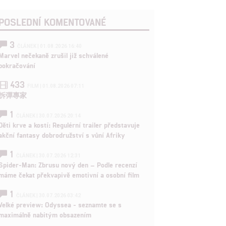
POSLEDNÍ KOMENTOVANÉ
3
ČLÁNEK | 01.08.2026 16:40
Marvel nečekaně zrušil již schválené
pokračování
433
FILM | 01.08.2026 07:11
拆彈專家
1
ČLÁNEK | 30.07.2026 20:14
Děti krve a kostí: Regulérní trailer představuje
akční fantasy dobrodružství s vůní Afriky
1
ČLÁNEK | 30.07.2026 12:31
Spider-Man: Zbrusu nový den – Podle recenzí
máme čekat překvapivě emotivní a osobní film
1
ČLÁNEK | 30.07.2026 03:42
Velké preview: Odyssea - seznamte se s
maximálně nabitým obsazením