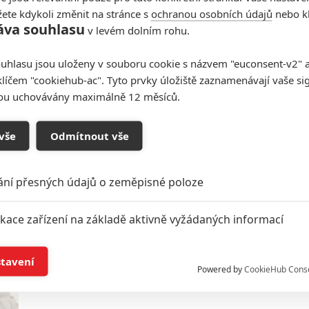
ete kdykoli změnit na stránce s
ochranou osobních údajů
nebo kl
áva souhlasu
v levém dolním rohu.
Star Wars VIII: Neshody v
uhlasu jsou uloženy v souboru cookie s názvem "euconsent-v2" a 
Rezistenci, tajemný Del Toro,
klíčem "cookiehub-ac". Tyto prvky úložiště zaznamenávají vaše si
Leia...
sou uchovávány maximálně 12 měsíců.
7
Anarvin
| 12.08.2017 20:17
Je tu další velká porce nejnovějších podrobností o
Star Wars: Poslední z Jediů, které přinášejí režisér
vše
Odmítnout vše
a jeho herci.
ání přesných údajů o zeměpisné poloze
Star Wars VIII: Hromada fotek
ikace zařízení na základě aktivně vyžádaných informací
a původ kapitánky Phasmy
2
DanielFF
| 31.07.2017 20:13
í a/nebo přístup k informacím v zařízení
stavení
Část fotek unikla předčasně, takže otevírejte,
Powered by
CookieHub Cons
dokud jsou online.
a založená na omezených údajích a měření reklamy