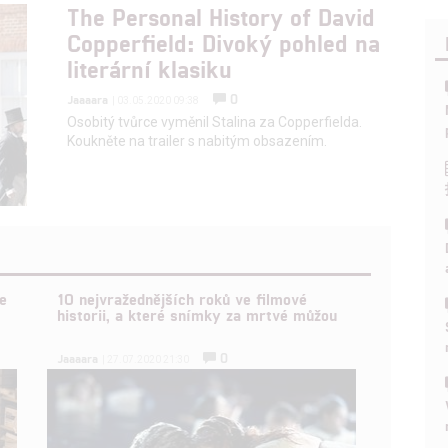
The Personal History of David
Copperfield: Divoký pohled na
literární klasiku
0
Jaaaara
| 03.05.2020 09:38
Osobitý tvůrce vyměnil Stalina za Copperfielda.
Koukněte na trailer s nabitým obsazením.
e
10 nejvražednějších roků ve filmové
historii, a které snímky za mrtvé můžou
0
Jaaaara
| 27.07.2020 21:30