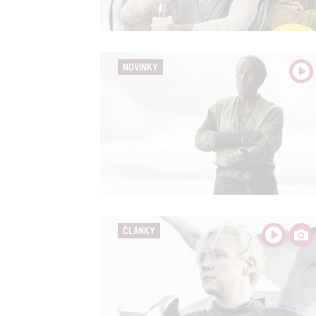
Person
služeb
NOVINKY
Udělením sou
možnost: Zaji
Poskytování 
ČLÁNKY