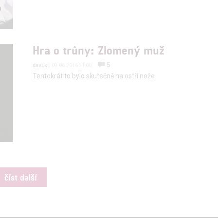
Hra o trůny: Zlomený muž
5
davi.k
| 09.06.2016 21:00
Tentokrát to bylo skutečně na ostří nože.
číst další