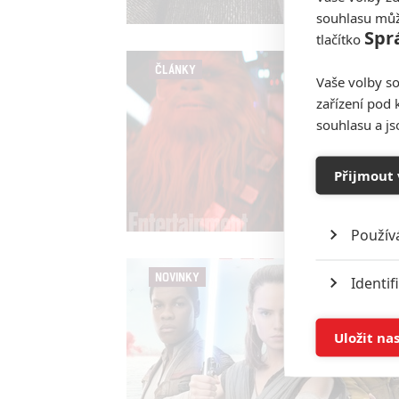
souhlasu můž
Spr
tlačítko
ČLÁNKY
Vaše volby so
zařízení pod 
souhlasu a j
Přijmout 
Použív
NOVINKY
Identif
Ukládán
Uložit na
Reklam