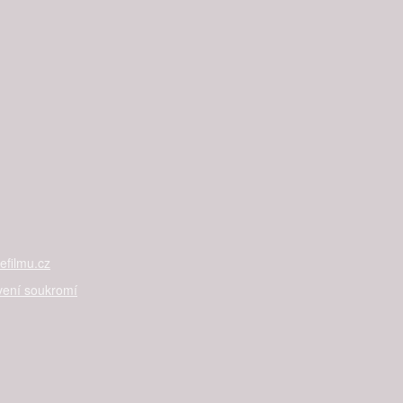
filmu.cz
vení soukromí