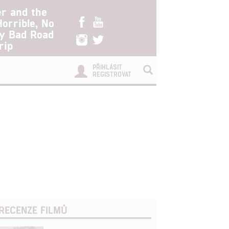
er and the
Horrible, No
ry Bad Road
rip
PŘIHLÁSIT
REGISTROVAT
RECENZE FILMŮ