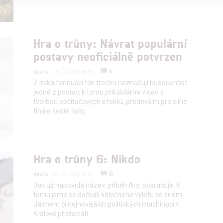
alizovaný obsah, měření obsahu, průzkum publika a vývoj
Hra o trůny: Návrat populární
postavy neoficiálně potvrzen
hlasu s účely a funkcemi zde uvedenými dáváte nám i našim pa
štění bezpečnosti, předcházení a zjišťování podvodů a odstraňov
4
davi.k
| 28.07.2016 08:33
a zobrazování reklamy a obsahu
Z Irska fanoušci tak trochu naznačují budoucnost
jedné z postav, k tomu přikládáme video s
tvorbou počítačových efektů, především pro silné
finále šesté řady.
Hra o trůny 6: Nikdo
6
davi.k
| 17.06.2016 13:25
Jak už napovídá název, příběh Aryi pokračuje. K
tomu jsme se dočkali válečného výletu se sirem
Jaimem či nejnovějších politických machinací v
Králově přístavišti.