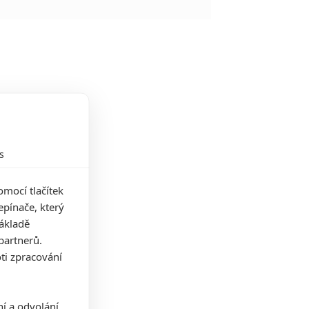
s
mocí tlačítek
pínače, který
základě
partnerů.
ti zpracování
ní a odvolání