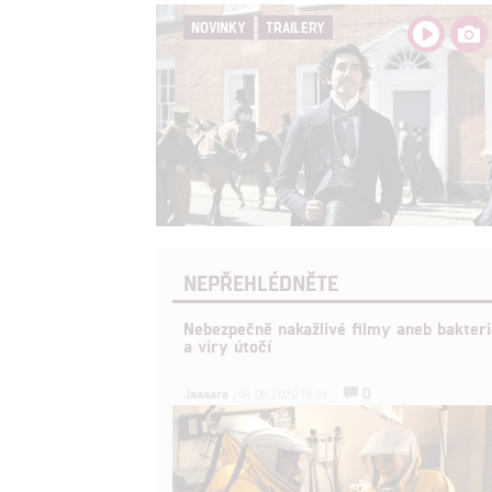
NOVINKY
TRAILERY
NEPŘEHLÉDNĚTE
Nebezpečně nakažlivé filmy aneb bakteri
a viry útočí
0
Jaaaara
| 04.08.2020 18:24