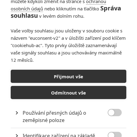
můžete kdykoli změnit na stránce s
ochranou
Správa
osobních údajů
nebo kliknutím na tlačítko
Cats: Ani druhý
souhlasu
v levém dolním rohu.
trailer ke kočičímu
muzikálu rozpačité
Vaše volby souhlasu jsou uloženy v souboru cookie s
dojmy nerozptýlil
názvem "euconsent-v2" a v úložišti zařízení pod klíčem
0
Jaaaara
| 23.11.2019 17:00
"cookiehub-ac". Tyto prvky úložiště zaznamenávají
vaše signály souhlasu a jsou uchovávány maximálně
12 měsíců.
Rocketman: Všechny
Eltonovy písně
Přijmout vše
nazpíval Taron
Egerton - podívejte
Odmítnout vše
2
Anarvin
| 19.02.2019 14:38
Používání přesných údajů o

zeměpisné poloze
NEPŘEHLÉDNĚTE
Identifikace zařízení na základě
Nejlepší lekce filmové střelby aneb hollywoodské střelnice v