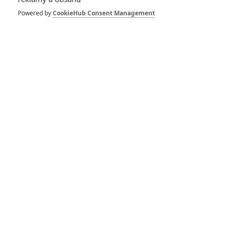
Rocketman:
Extravagancí
Powered by
CookieHub Consent Management
lemovaná cesta
Eltona Johna k
výšinám
1
Jaaaara
| 23.11.2018 07:55
Bohemian Rhapsody:
Plakát a ochutnávka
dnešního traileru
1
Anarvin
| 15.05.2018 06:18
Rocketman: Tom
Hardy jako
legendární Elton
John?
0
Jaaaara
| 30.05.2013 12:45