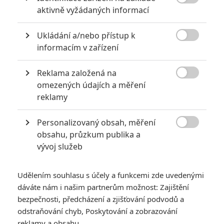

aktivně vyžádaných informací
akci
0
Jaaaara
| 18.10.2020 18:40
Ukládání a/nebo přístup k
Kořením nejen akčních filmů jsou scény na

informacím v zařízení
střelnici a obecně ty, ve kterých střelci před
ostrou akcí předvádějí svůj um. Tyhle nás
baví ze všech nejvíc.
Reklama založená na

omezených údajích a měření
reklamy
Největší propadáky v kariéře Sylvestera Stallona
6
Jaaaara
| 29.08.2020 21:40
Personalizovaný obsah, měření

Soudce Dredd slaví kulaté výročí, je čas
obsahu, průzkum publika a
zavzpomínat na ambiciózní projekty, které
vývoj služeb
akční legendě příliš nevyšly.
Udělením souhlasu s účely a funkcemi zde uvedenými
dáváte nám i našim partnerům možnost: Zajištění
bezpečnosti, předcházení a zjišťování podvodů a
odstraňování chyb, Poskytování a zobrazování
reklamy a obsahu