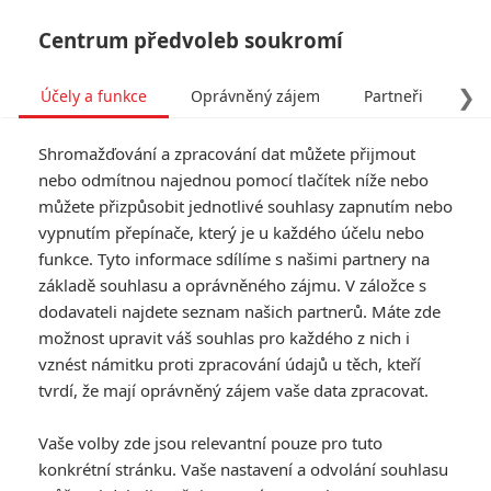
Centrum předvoleb soukromí
❯
Účely a funkce
Oprávněný zájem
Partneři
Pro
Tog
Shromažďování a zpracování dat můžete přijmout
navi
nebo odmítnou najednou pomocí tlačítek níže nebo
můžete přizpůsobit jednotlivé souhlasy zapnutím nebo
Tag: Lee Hall
vypnutím přepínače, který je u každého účelu nebo
funkce. Tyto informace sdílíme s našimi partnery na
základě souhlasu a oprávněného zájmu. V záložce s
ČLÁNKY
FILMY
OSOBY
VIDEA
(0)
(0)
(0)
dodavateli najdete seznam našich partnerů. Máte zde
možnost upravit váš souhlas pro každého z nich i
Ozzy Osbourne:
vznést námitku proti zpracování údajů u těch, kteří
Zesnulá legenda
tvrdí, že mají oprávněný zájem vaše data zpracovat.
dostane celovečerní
film
Vaše volby zde jsou relevantní pouze pro tuto
0
Rudmen
| 12.08.2025 20:00
konkrétní stránku. Vaše nastavení a odvolání souhlasu