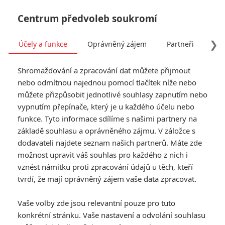
Centrum předvoleb soukromí
❯
Účely a funkce
Oprávněný zájem
Partneři
Pro
Tog
Shromažďování a zpracování dat můžete přijmout
navi
nebo odmítnou najednou pomocí tlačítek níže nebo
můžete přizpůsobit jednotlivé souhlasy zapnutím nebo
Tag: Gaia Weiss
vypnutím přepínače, který je u každého účelu nebo
funkce. Tyto informace sdílíme s našimi partnery na
základě souhlasu a oprávněného zájmu. V záložce s
ČLÁNKY
FILMY
OSOBY
VIDEA
(0)
(0)
(0)
dodavateli najdete seznam našich partnerů. Máte zde
možnost upravit váš souhlas pro každého z nich i
Shepherd: Trailer
vznést námitku proti zpracování údajů u těch, kteří
láká na rituální
tvrdí, že mají oprávněný zájem vaše data zpracovat.
znepokojení daleko
od civilizace
Vaše volby zde jsou relevantní pouze pro tuto
0
Anarvin
| 29.09.2021 12:34
konkrétní stránku. Vaše nastavení a odvolání souhlasu