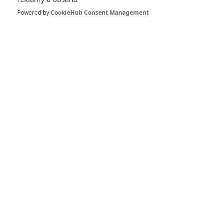
a Saw zavírá oběti
do vražedného
Powered by
CookieHub Consent Management
potrubí
0
Jaaaara
| 23.12.2020 08:46
Meander: Nový sci-fi
thriller kombinuje
Kostku a Saw
0
Rudmen
| 28.12.2019 11:27
Recenze - Herkules:
Zrození legendy
4
Anarvin
| 29.01.2014 00:45