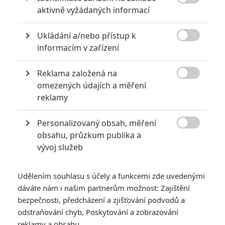

aktivně vyžádaných informací
2
Jaaaara
| 13.07.2020 18:07
Kdysi hvězda akčních filmů, dnes král
Ukládání a/nebo přístup k
céčkových slátanin, protagonista bizarní

policejní reality show nebo zvláštní
informacím v zařízení
velvyslanec Ruska.
Reklama založená na

omezených údajích a měření
Největší propadáky v kariéře Sylvestera Stallona
reklamy
6
Jaaaara
| 29.08.2020 21:40
Personalizovaný obsah, měření
Soudce Dredd slaví kulaté výročí, je čas
zavzpomínat na ambiciózní projekty, které

obsahu, průzkum publika a
akční legendě příliš nevyšly.
vývoj služeb
Udělením souhlasu s účely a funkcemi zde uvedenými
dáváte nám i našim partnerům možnost: Zajištění
bezpečnosti, předcházení a zjišťování podvodů a
odstraňování chyb, Poskytování a zobrazování
Meander: Mix Kostky
reklamy a obsahu