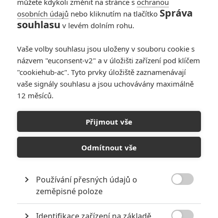
můžete kdykoli změnit na stránce s
ochranou
Správa
osobních údajů
nebo kliknutím na tlačítko
Meander: Nový
souhlasu
v levém dolním rohu.
trailer láká na horor
v klaustrofobickém
Vaše volby souhlasu jsou uloženy v souboru cookie s
potrubí
názvem "euconsent-v2" a v úložišti zařízení pod klíčem
0
Anarvin
| 10.06.2021 14:56
"cookiehub-ac". Tyto prvky úložiště zaznamenávají
vaše signály souhlasu a jsou uchovávány maximálně
12 měsíců.
Meander: Mix Saw a
Kostky v
Přijmout vše
klaustrofobickém
traileru
Odmítnout vše
0
Anarvin
| 14.03.2021 08:03
Používání přesných údajů o

zeměpisné poloze
NEPŘEHLÉDNĚTE
Identifikace zařízení na základě
Mlátička s copánkem aneb nejlepší filmy Stevena Seagala