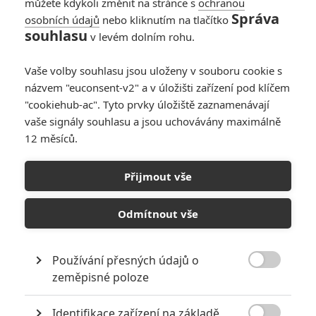
můžete kdykoli změnit na stránce s
ochranou
Správa
osobních údajů
nebo kliknutím na tlačítko
souhlasu
v levém dolním rohu.
Vaše volby souhlasu jsou uloženy v souboru cookie s
názvem "euconsent-v2" a v úložišti zařízení pod klíčem
"cookiehub-ac". Tyto prvky úložiště zaznamenávají
vaše signály souhlasu a jsou uchovávány maximálně
12 měsíců.
Meander: Nový sci-fi
thriller kombinuje Kostku a
Přijmout vše
Saw
Odmítnout vše
Napsal:
Michal Janoušek - (Rudmen)
, 28.12.2019 11:27
Používání přesných údajů o

zeměpisné poloze
Identifikace zařízení na základě