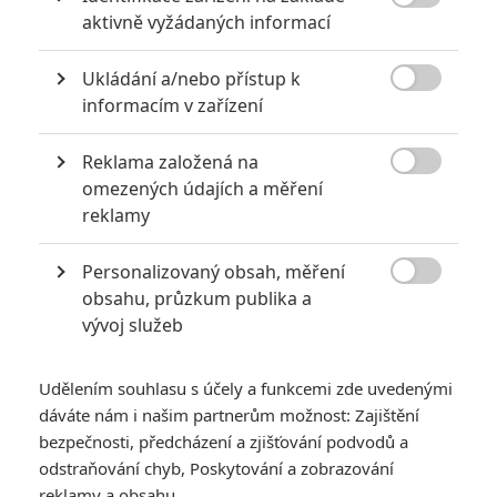

aktivně vyžádaných informací
Ukládání a/nebo přístup k

informacím v zařízení
Reklama založená na

omezených údajích a měření
reklamy
Pokud jste fanoušci obou filmů v nadpisu, Meander by
vás mohl zajímat.
Personalizovaný obsah, měření

Už jsme byli ve filmech několikrát svědky toho, že se někdo
obsahu, průzkum publika a
vývoj služeb
probudí, neví, kde je a co se děje. Přesně tu samou situaci
zažije hlavní hrdinka, která se probudí zavřená na místě
plném pastí. Její jedinou možností je jít vpřed, ale není jisté,
Udělením souhlasu s účely a funkcemi zde uvedenými
dáváte nám i našim partnerům možnost: Zajištění
kam až se může dostat. To je v kostce popis sci-fi thrilleru
bezpečnosti, předcházení a zjišťování podvodů a
Meander
. Scénář napsal
Mathieu Turi
a usedl i na
odstraňování chyb, Poskytování a zobrazování
režisérskou stoličku. Turi debutoval před dvěma lety hororem
reklamy a obsahu