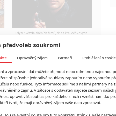
Kdysi hvězda akčních filmů, dnes král céčkových
slátanin, protagonista bizarní policejní reality
show nebo zvláštní velvyslanec Ruska.
 předvoleb soukromí
nkce
Oprávněný zájem
Partneři
Prohlášení o cookie
í a zpracování dat můžete přijmout nebo odmítnou najednou po
Oscar 2018: Výsledky
žete přizpůsobit jednotlivé souhlasy zapnutím nebo vypnutím pře
překvapily nepřekvapivostí
účelu nebo funkce. Tyto informace sdílíme s našimi partnery na 
4
Anarvin
rávněného zájmu. V záložce s dodavateli najdete seznam našich 
| 05.03.2018 07:36
Když byly prakticky všechny výsledky do větší či
ost upravit váš souhlas pro každého z nich i vznést námitku pro
menší míry předpovězené, velké vzrůšo to není.
 kteří tvrdí, že mají oprávněný zájem vaše data zpracovat.
Jde z toho o Oscarech vyvozovat něco širšího?
e jsou relevantní pouze pro tuto konkrétní stránku. Vaše nastave