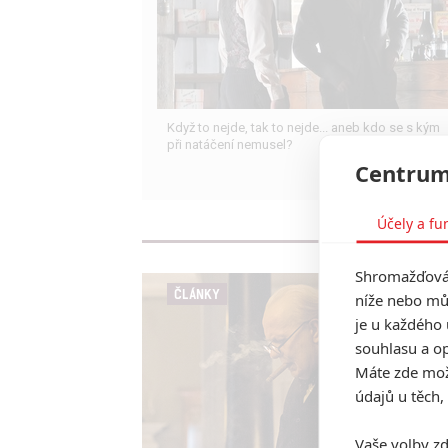
Když to nejde, tak to nejde... aneb kdo se s kým
při natáčení nemusel?
Centrum
Účely a fu
Shromažďován
ČLÁNKY
níže nebo mů
je u každého 
souhlasu a op
Máte zde možn
údajů u těch,
Vaše volby zd