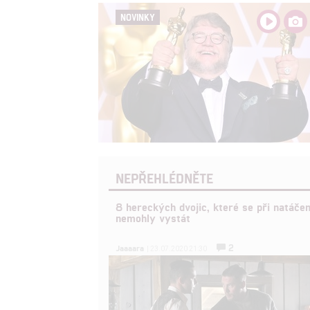
NOVINKY
NEPŘEHLÉDNĚTE
8 hereckých dvojic, které se při natáčen
nemohly vystát
2
Jaaaara
| 23.07.2020 21:30