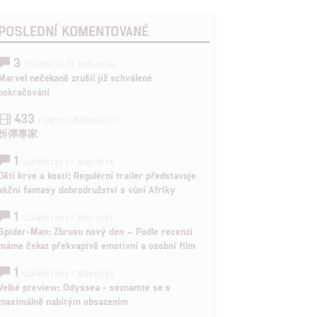
POSLEDNÍ KOMENTOVANÉ
3
ČLÁNEK | 01.08.2026 16:40
Marvel nečekaně zrušil již schválené
pokračování
433
FILM | 01.08.2026 07:11
拆彈專家
1
ČLÁNEK | 30.07.2026 20:14
Děti krve a kostí: Regulérní trailer představuje
akční fantasy dobrodružství s vůní Afriky
1
ČLÁNEK | 30.07.2026 12:31
Spider-Man: Zbrusu nový den – Podle recenzí
máme čekat překvapivě emotivní a osobní film
1
ČLÁNEK | 30.07.2026 03:42
Velké preview: Odyssea - seznamte se s
maximálně nabitým obsazením