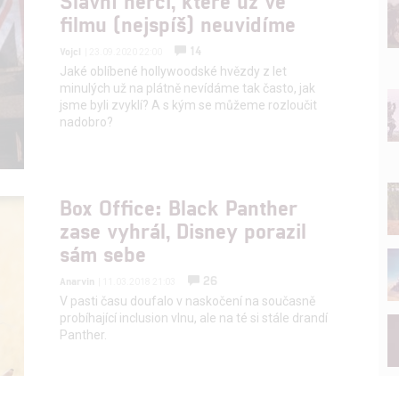
Slavní herci, které už ve
filmu (nejspíš) neuvidíme
14
Vojcl
| 23.09.2020 22:00
Jaké oblíbené hollywoodské hvězdy z let
minulých už na plátně nevídáme tak často, jak
jsme byli zvyklí? A s kým se můžeme rozloučit
nadobro?
Box Office: Black Panther
zase vyhrál, Disney porazil
sám sebe
26
Anarvin
| 11.03.2018 21:03
V pasti času doufalo v naskočení na současně
probíhající inclusion vlnu, ale na té si stále drandí
Panther.