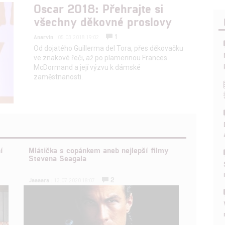
Oscar 2018: Přehrajte si
všechny děkovné proslovy
1
Anarvin
| 05.03.2018 19:02
Od dojatého Guillerma del Tora, přes děkovačku
ve znakové řeči, až po plamennou Frances
McDormand a její výzvu k dámské
zaměstnanosti.
í
Mlátička s copánkem aneb nejlepší filmy
Stevena Seagala
2
Jaaaara
| 13.07.2020 18:07