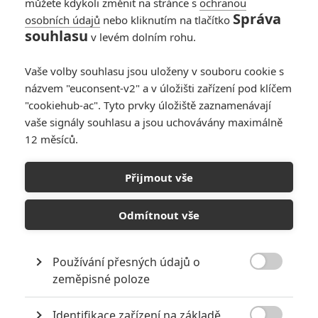
můžete kdykoli změnit na stránce s
ochranou
Správa
osobních údajů
nebo kliknutím na tlačítko
Daniel Craig nikdy
souhlasu
v levém dolním rohu.
nechtěl být Bondem,
vždy toužil po
Vaše volby souhlasu jsou uloženy v souboru cookie s
komiksové roli
názvem "euconsent-v2" a v úložišti zařízení pod klíčem
10
Jaaaara
| 25.03.2020 09:30
"cookiehub-ac". Tyto prvky úložiště zaznamenávají
vaše signály souhlasu a jsou uchovávány maximálně
12 měsíců.
Podle studie je
James Bond
Přijmout vše
prokazatelný
alkoholik
Odmítnout vše
5
davi.k
| 30.11.2019 21:19
Používání přesných údajů o

zeměpisné poloze
NEPŘEHLÉDNĚTE
Identifikace zařízení na základě
Filmové remaky, které se až překvapivě povedly