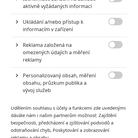

aktivně vyžádaných informací
5
Vojcl
| 08.09.2020 22:00
Které předělávky již existujících filmů se
Ukládání a/nebo přístup k
povedly natolik, že dokonce zastínily

originál? Hollywoodská historie jich ukrývá
informacím v zařízení
víc, než byste čekali.
Reklama založená na

omezených údajích a měření
10 nejvražednějších roků ve filmové historii, a které snímky
reklamy
za mrtvé můžou
0
Jaaaara
| 27.07.2020 21:30
Personalizovaný obsah, měření

Kdy se v kinech umíralo nejvíce? A které
obsahu, průzkum publika a
snímky v daných letech dominovaly?
vývoj služeb
Udělením souhlasu s účely a funkcemi zde uvedenými
dáváte nám i našim partnerům možnost: Zajištění
bezpečnosti, předcházení a zjišťování podvodů a
odstraňování chyb, Poskytování a zobrazování
reklamy a obsahu