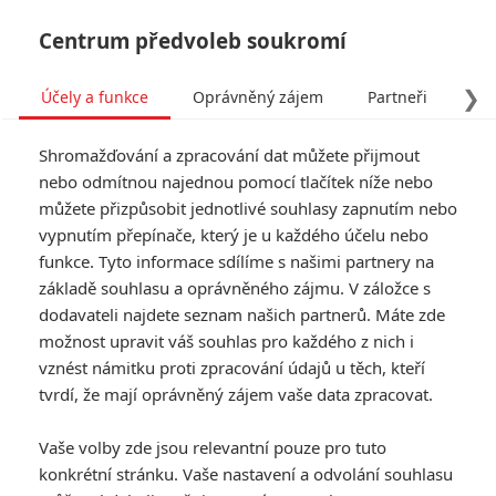
Centrum předvoleb soukromí
❯
Účely a funkce
Oprávněný zájem
Partneři
Pro
Tog
Shromažďování a zpracování dat můžete přijmout
navi
nebo odmítnou najednou pomocí tlačítek níže nebo
můžete přizpůsobit jednotlivé souhlasy zapnutím nebo
Tag: 007
vypnutím přepínače, který je u každého účelu nebo
funkce. Tyto informace sdílíme s našimi partnery na
základě souhlasu a oprávněného zájmu. V záložce s
ČLÁNKY
FILMY
OSOBY
VIDEA
(0)
(0)
(0)
dodavateli najdete seznam našich partnerů. Máte zde
možnost upravit váš souhlas pro každého z nich i
Není čas zemřít je
vznést námitku proti zpracování údajů u těch, kteří
zdaleka nejdražší
tvrdí, že mají oprávněný zájem vaše data zpracovat.
bondovkou vůbec
1
JamesVsalix
| 10.12.2020 06:00
Vaše volby zde jsou relevantní pouze pro tuto
konkrétní stránku. Vaše nastavení a odvolání souhlasu