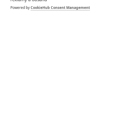
Bond 25: Craig chce,
aby točil Villeneuve
Powered by
CookieHub Consent Management
3
Anarvin
| 26.09.2017 19:14
Bond: Hraje se o
práva, možná dojde
na spin-offy, seriál a
víc
4
Anarvin
| 06.09.2017 23:09
Bond 25: Známe
název a další
podrobnosti?
50
DanielFF
| 07.08.2017 12:13