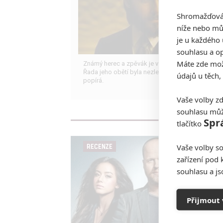
Shromažďován
níže nebo mů
je u každého 
souhlasu a op
Máte zde možn
Známý herec a zpěvák je v podezření už roky.
Řada jeho obětí byla nezletilá. Leto obvinění
údajů u těch,
popírá.
Vaše volby zd
souhlasu můž
Spr
tlačítko
Vaše volby so
RECENZE
zařízení pod 
souhlasu a j
Přijmout 