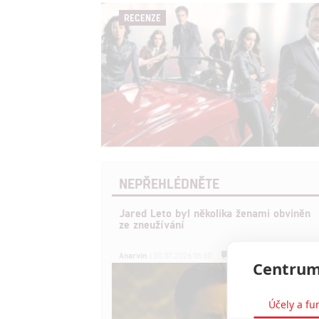
RECENZE
NEPŘEHLÉDNĚTE
Jared Leto byl několika ženami obviněn
ze zneužívání
0
Anarvin
| 30.07.2026 06:30
Centrum
Účely a fu