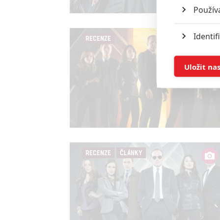
Použív
Identif
RECENZE
Ukládán
Uložit na
Reklam
Person
služeb
RECENZE
ČLÁNKY
Udělením sou
možnost: Zaji
Poskytování 