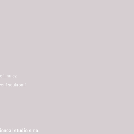
filmu.cz
vení soukromí
ncal studio s.r.o.