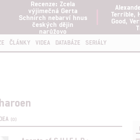
Recenze: Zcela
Alexand
výjimečná Gerta
Terrible, 
Schnirch nebarví hnus
Good, Ve
českých dějin
T
narůžovo
ZE
ČLÁNKY
VIDEA
DATABÁZE
SERIÁLY
charoen
IDEA
(0)