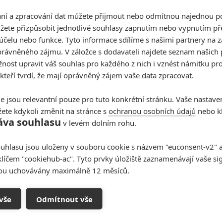
í a zpracování dat můžete přijmout nebo odmítnou najednou po
žete přizpůsobit jednotlivé souhlasy zapnutím nebo vypnutím pře
účelu nebo funkce. Tyto informace sdílíme s našimi partnery na 
rávněného zájmu. V záložce s dodavateli najdete seznam našich 
ost upravit váš souhlas pro každého z nich i vznést námitku pro
Když to nejde, tak to nejde... aneb kdo se s kým
při natáčení nemusel?
 kteří tvrdí, že mají oprávněný zájem vaše data zpracovat.
e jsou relevantní pouze pro tuto konkrétní stránku. Vaše nastave
ete kdykoli změnit na stránce s
ochranou osobních údajů
nebo kl
áva souhlasu
v levém dolním rohu.
Agents of S.H.I.E.L.D.: The
uhlasu jsou uloženy v souboru cookie s názvem "euconsent-v2" a 
Asset
klíčem "cookiehub-ac". Tyto prvky úložiště zaznamenávají vaše si
sou uchovávány maximálně 12 měsíců.
9
Anarvin
| 09.10.2013 21:55
Do třetice všeho dobrého. Dokázali se Agenti
konečně vzchopit?
vše
Odmítnout vše