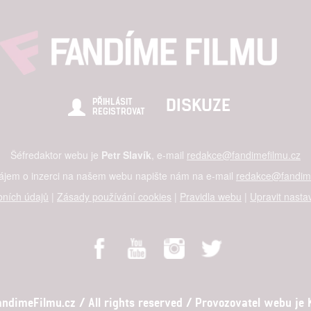
DISKUZE
PŘIHLÁSIT
REGISTROVAT
Šéfredaktor webu je
Petr Slavík
, e-mail
redakce@fandimefilmu.cz
zájem o inzerci na našem webu napište nám na e-mail
redakce@fandime
ních údajů
|
Zásady používání cookies
|
Pravidla webu
|
Upravit nasta
dimeFilmu.cz / All rights reserved / Provozovatel webu je Ko