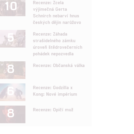
10
Recenze: Zcela
výjimečná Gerta
Schnirch nebarví hnus
českých dějin narůžovo
5
Recenze: Záhada
strašidelného zámku
úroveň štědrovečerních
pohádek nepozvedla
8
Recenze: Občanská válka
6
Recenze: Godzilla x
Kong: Nové impérium
8
Recenze: Opičí muž