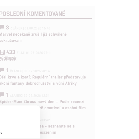
POSLEDNÍ KOMENTOVANÉ
3
ČLÁNEK | 01.08.2026 16:40
Marvel nečekaně zrušil již schválené
pokračování
433
FILM | 01.08.2026 07:11
拆彈專家
1
ČLÁNEK | 30.07.2026 20:14
Děti krve a kostí: Regulérní trailer představuje
akční fantasy dobrodružství s vůní Afriky
1
ČLÁNEK | 30.07.2026 12:31
Spider-Man: Zbrusu nový den – Podle recenzí
máme čekat překvapivě emotivní a osobní film
1
ČLÁNEK | 30.07.2026 03:42
Velké preview: Odyssea - seznamte se s
maximálně nabitým obsazením
s