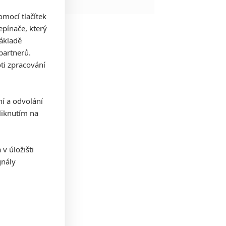
mocí tlačítek
pínače, který
základě
partnerů.
ti zpracování
ní a odvolání
iknutím na
v úložišti
gnály