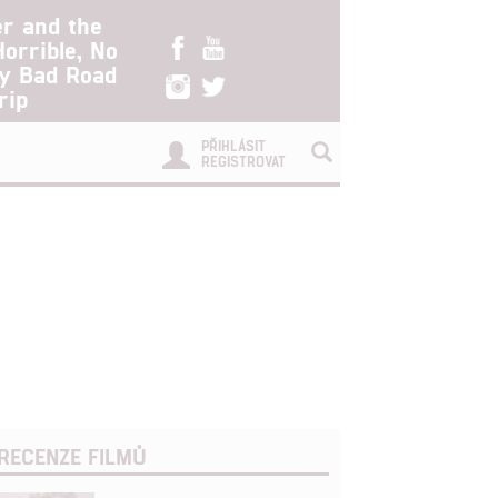
er and the
Horrible, No
ry Bad Road
rip
PŘIHLÁSIT
REGISTROVAT
RECENZE FILMŮ