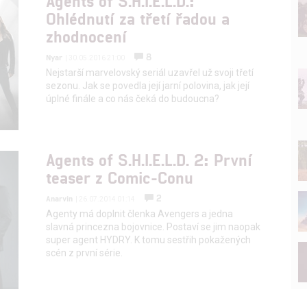
Agents of S.H.I.E.L.D.:
Ohlédnutí za třetí řadou a
zhodnocení
8
Nyar
| 30.05.2016 21:00
Nejstarší marvelovský seriál uzavřel už svoji třetí
sezonu. Jak se povedla její jarní polovina, jak její
úplné finále a co nás čeká do budoucna?
Agents of S.H.I.E.L.D. 2: První
teaser z Comic-Conu
2
Anarvin
| 26.07.2014 01:14
Agenty má doplnit členka Avengers a jedna
slavná princezna bojovnice. Postaví se jim naopak
super agent HYDRY. K tomu sestřih pokažených
scén z první série.