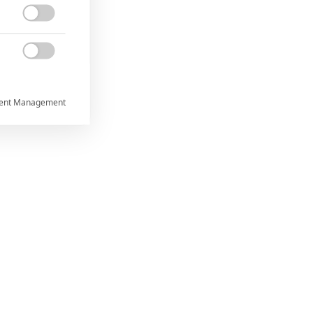


ent Management



rtnerům
ání chyb,