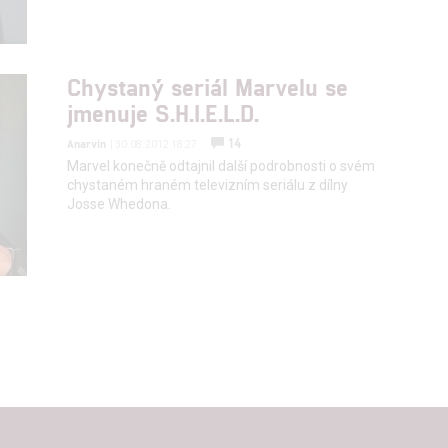
Chystaný seriál Marvelu se
jmenuje S.H.I.E.L.D.
14
Anarvin
| 30.08.2012 18:27
Marvel konečně odtajnil další podrobnosti o svém
chystaném hraném televizním seriálu z dílny
Josse Whedona.