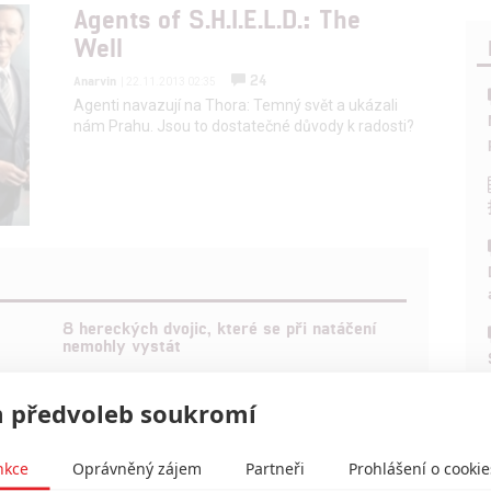
Agents of S.H.I.E.L.D.: The
Well
24
Anarvin
| 22.11.2013 02:35
Agenti navazují na Thora: Temný svět a ukázali
nám Prahu. Jsou to dostatečné důvody k radosti?
8 hereckých dvojic, které se při natáčení
nemohly vystát
2
Jaaaara
| 23.07.2020 21:30
 předvoleb soukromí
nkce
Oprávněný zájem
Partneři
Prohlášení o cookie