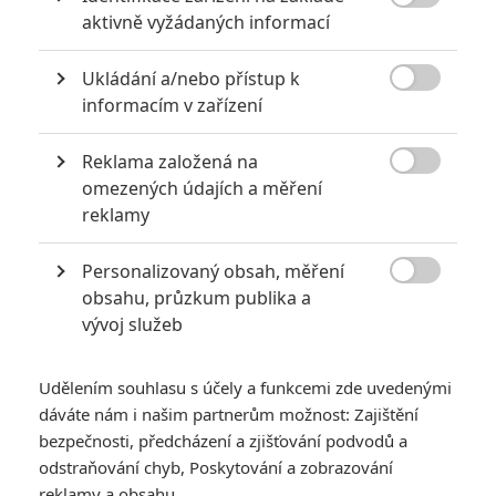

aktivně vyžádaných informací
Human a to je neporovnatelne lepsie. Uputalo od zaciatku,
lepsi herci a aj pribeh,triky
Ukládání a/nebo přístup k

informacím v zařízení
Reklama založená na
BackPa | 2013-11-25 15:22:54 |
0
0

omezených údajích a měření
Phate - Hodně slabý odvar Fringe, ten je pro mě jeden z
reklamy
nejlepších seriálů vůbec. Byl bych radši za další řadu F než
za tento seriál.
Personalizovaný obsah, měření

obsahu, průzkum publika a
vývoj služeb
Anarvin
| 2013-11-23 14:25:29 |
0
0
Udělením souhlasu s účely a funkcemi zde uvedenými
Phate - Almost Human má na starosti stejný showrunner
dáváte nám i našim partnerům možnost: Zajištění
jako Fringe, tak doufám, že se povede :)
bezpečnosti, předcházení a zjišťování podvodů a
TONYNKO - namátkou nová Battlestar Galactica, Breaking
odstraňování chyb, Poskytování a zobrazování
Bad, Lost, Game of Thrones, Friends, Shameless....je toho
reklamy a obsahu