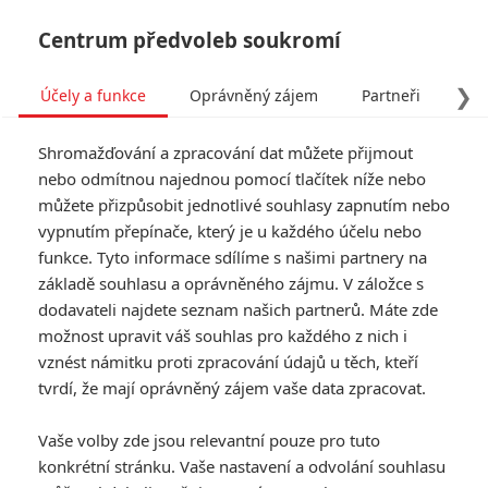
Centrum předvoleb soukromí
❯
Účely a funkce
Oprávněný zájem
Partneři
Pro
Tog
Shromažďování a zpracování dat můžete přijmout
navi
nebo odmítnou najednou pomocí tlačítek níže nebo
můžete přizpůsobit jednotlivé souhlasy zapnutím nebo
Agents of S.H.I.E.L.D.: The
vypnutím přepínače, který je u každého účelu nebo
funkce. Tyto informace sdílíme s našimi partnery na
Well
základě souhlasu a oprávněného zájmu. V záložce s
dodavateli najdete seznam našich partnerů. Máte zde
Napsal:
Petr Slavík - (Anarvin)
, 22.11.2013 02:35
možnost upravit váš souhlas pro každého z nich i
vznést námitku proti zpracování údajů u těch, kteří
KOMENTÁŘE
24
tvrdí, že mají oprávněný zájem vaše data zpracovat.
Vaše volby zde jsou relevantní pouze pro tuto
konkrétní stránku. Vaše nastavení a odvolání souhlasu
Walome | 2013-12-09 13:28:10 |
0
0