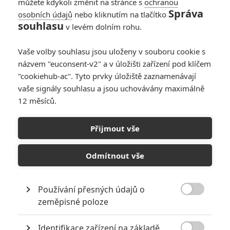
můžete kdykoli změnit na stránce s
ochranou
Lachta a Anarvin: no vidíte, a já bych si dokonce myslel, že
Správa
to Ward byl ten, co se topil :D tak u toho jsme skutečně
osobních údajů
nebo kliknutím na tlačítko
souhlasu
usínali všichni...
v levém dolním rohu.
Vaše volby souhlasu jsou uloženy v souboru cookie s
názvem "euconsent-v2" a v úložišti zařízení pod klíčem
"cookiehub-ac". Tyto prvky úložiště zaznamenávají
Anarvin
| 2013-11-29 23:03:53 |
0
0
vaše signály souhlasu a jsou uchovávány maximálně
Nechci radši slibovat, ale douuufam, že ještě dnes v noci.
12 měsíců.
Přijmout vše
Pupik91 | 2013-11-29 22:57:03 |
0
0
Odmítnout vše
kedy bude recenzia na ďalší diel? ;)
Používání přesných údajů o

zeměpisné poloze
jukej | 2013-11-28 11:31:16 |
0
0
Identifikace zařízení na základě
S.H.I.E.L.D. je uplny odvar, vcera som si pozrel Almost