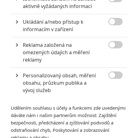

aktivně vyžádaných informací
0
Jaaaara
| 04.08.2020 18:24
Jestli vás už omrzela Nákaza, zkuste si
Ukládání a/nebo přístup k
pandemii zpříjemnit jinou relevantní

peckou, v níž lidstvo terorizují nebezpeční
informacím v zařízení
mikroskopičtí prevíti.
Reklama založená na

omezených údajích a měření
Filmové remaky, které se až překvapivě povedly
reklamy
5
Vojcl
| 08.09.2020 22:00
Personalizovaný obsah, měření
Které předělávky již existujících filmů se
povedly natolik, že dokonce zastínily

obsahu, průzkum publika a
originál? Hollywoodská historie jich ukrývá
vývoj služeb
víc, než byste čekali.
Udělením souhlasu s účely a funkcemi zde uvedenými
dáváte nám i našim partnerům možnost: Zajištění
bezpečnosti, předcházení a zjišťování podvodů a
odstraňování chyb, Poskytování a zobrazování
Hedda: Zámožná
reklamy a obsahu