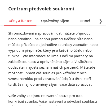
Centrum předvoleb soukromí
❯
Účely a funkce
Oprávněný zájem
Partneři
Pro
Tog
Shromažďování a zpracování dat můžete přijmout
navi
nebo odmítnou najednou pomocí tlačítek níže nebo
můžete přizpůsobit jednotlivé souhlasy zapnutím nebo
Tag: Imogen Poots
vypnutím přepínače, který je u každého účelu nebo
funkce. Tyto informace sdílíme s našimi partnery na
základě souhlasu a oprávněného zájmu. V záložce s
ČLÁNKY
FILMY
OSOBY
VIDEA
(0)
(1)
(0)
dodavateli najdete seznam našich partnerů. Máte zde
možnost upravit váš souhlas pro každého z nich i
The Salamander
vznést námitku proti zpracování údajů u těch, kteří
Lives Twice: Matt
tvrdí, že mají oprávněný zájem vaše data zpracovat.
Smith ztroskotá a
ztratí paměť
Vaše volby zde jsou relevantní pouze pro tuto
0
Anarvin
| 17.05.2026 22:35
konkrétní stránku. Vaše nastavení a odvolání souhlasu