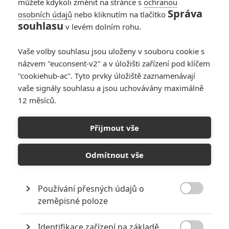
můžete kdykoli změnit na stránce s
ochranou
Správa
osobních údajů
nebo kliknutím na tlačítko
Chronologie vody:
souhlasu
v levém dolním rohu.
Tvrdá cesta za
plaveckým snem
Vaše volby souhlasu jsou uloženy v souboru cookie s
nenechá diváky v
názvem "euconsent-v2" a v úložišti zařízení pod klíčem
klidu
"cookiehub-ac". Tyto prvky úložiště zaznamenávají
0
Rudmen
| 20.11.2025 19:01
vaše signály souhlasu a jsou uchovávány maximálně
12 měsíců.
Jsi pro mě vším:
Osudoví milenci po
Přijmout vše
letech dostávají
šanci být konečně
spolu
Odmítnout vše
0
Rudmen
| 31.08.2025 15:49
Používání přesných údajů o

zeměpisné poloze
NEPŘEHLÉDNĚTE
Identifikace zařízení na základě
Nebezpečně nakažlivé filmy aneb bakterie a viry útočí