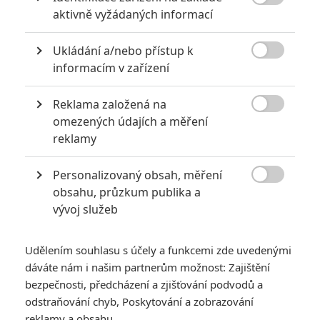

aktivně vyžádaných informací
za mrtvé můžou
0
Jaaaara
| 27.07.2020 21:30
Ukládání a/nebo přístup k
Kdy se v kinech umíralo nejvíce? A které

informacím v zařízení
snímky v daných letech dominovaly?
Reklama založená na

omezených údajích a měření
reklamy
8 hereckých dvojic, které se při natáčení nemohly vystát
2
Jaaaara
| 23.07.2020 21:30
Personalizovaný obsah, měření

Když to nejde, tak to nejde... aneb kdo se s
obsahu, průzkum publika a
kým při natáčení nemusel?
vývoj služeb
Udělením souhlasu s účely a funkcemi zde uvedenými
dáváte nám i našim partnerům možnost: Zajištění
bezpečnosti, předcházení a zjišťování podvodů a
odstraňování chyb, Poskytování a zobrazování
reklamy a obsahu