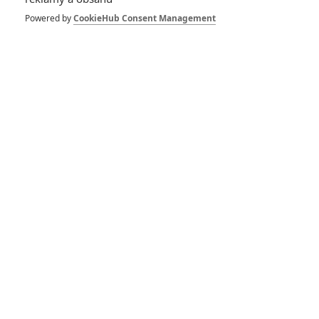
LEGO® příběh 2:
Trailer ve stylu
Powered by
CookieHub Consent Management
Šíleného Maxe a
Duplo invaze
3
Anarvin
| 05.06.2018 18:16
Teen Titans Go!: DC
si dělá srandu z DC
na plakátech a v
parodickém traileru
21
TucnakNik
| 04.05.2018 11:58
Teen Titans Go! jdou
do filmu v prvním
traileru
9
TucnakNik
| 14.01.2018 13:10