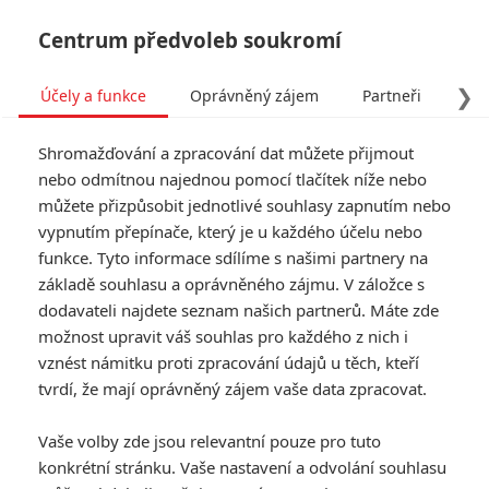
Centrum předvoleb soukromí
❯
Účely a funkce
Oprávněný zájem
Partneři
Pro
Tog
Shromažďování a zpracování dat můžete přijmout
navi
nebo odmítnou najednou pomocí tlačítek níže nebo
můžete přizpůsobit jednotlivé souhlasy zapnutím nebo
Tag: Will Arnett
vypnutím přepínače, který je u každého účelu nebo
funkce. Tyto informace sdílíme s našimi partnery na
základě souhlasu a oprávněného zájmu. V záložce s
ČLÁNKY
FILMY
OSOBY
VIDEA
(0)
(1)
(0)
dodavateli najdete seznam našich partnerů. Máte zde
možnost upravit váš souhlas pro každého z nich i
Is This Thing On?:
vznést námitku proti zpracování údajů u těch, kteří
Režisér hitu „Zrodila
tvrdí, že mají oprávněný zájem vaše data zpracovat.
se hvězda“ ve svojí
novince tne do
Vaše volby zde jsou relevantní pouze pro tuto
živého
konkrétní stránku. Vaše nastavení a odvolání souhlasu
0
Anarvin
| 26.08.2025 20:22