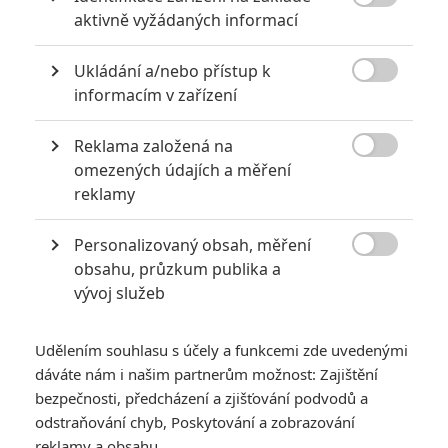

aktivně vyžádaných informací
2
Jaaaara
| 13.07.2020 18:07
Kdysi hvězda akčních filmů, dnes král
Ukládání a/nebo přístup k
céčkových slátanin, protagonista bizarní

policejní reality show nebo zvláštní
informacím v zařízení
velvyslanec Ruska.
Reklama založená na

omezených údajích a měření
Filmové klenoty, které překvapivě natočili úplní zelenáči
reklamy
0
Jaaaara
| 22.08.2020 08:00
Personalizovaný obsah, měření
Zkušenosti a praxe? Ale kdeže... někdy
stačí mít dostatek talentu a využít

obsahu, průzkum publika a
nabízené příležitosti.
vývoj služeb
Udělením souhlasu s účely a funkcemi zde uvedenými
dáváte nám i našim partnerům možnost: Zajištění
bezpečnosti, předcházení a zjišťování podvodů a
odstraňování chyb, Poskytování a zobrazování
The Shrouds: Bizarní
reklamy a obsahu