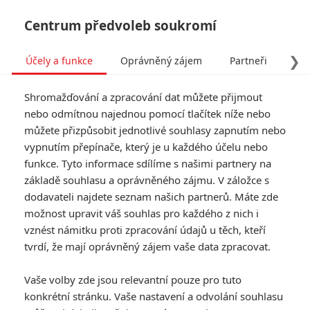
Centrum předvoleb soukromí
❯
Účely a funkce
Oprávněný zájem
Partneři
Pro
Tog
Shromažďování a zpracování dat můžete přijmout
navi
nebo odmítnou najednou pomocí tlačítek níže nebo
můžete přizpůsobit jednotlivé souhlasy zapnutím nebo
Tag: Diane Kruger
vypnutím přepínače, který je u každého účelu nebo
funkce. Tyto informace sdílíme s našimi partnery na
základě souhlasu a oprávněného zájmu. V záložce s
ČLÁNKY
FILMY
OSOBY
VIDEA
(0)
(1)
(0)
dodavateli najdete seznam našich partnerů. Máte zde
možnost upravit váš souhlas pro každého z nich i
Ostrov Amrum: Na
vznést námitku proti zpracování údajů u těch, kteří
konci války padá
tvrdí, že mají oprávněný zájem vaše data zpracovat.
starost o německou
rodinu na malého
Vaše volby zde jsou relevantní pouze pro tuto
kluka
konkrétní stránku. Vaše nastavení a odvolání souhlasu
0
Rudmen
| 24.11.2025 16:38