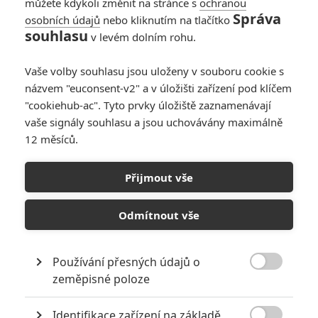
můžete kdykoli změnit na stránce s
ochranou
Správa
osobních údajů
nebo kliknutím na tlačítko
Ami: Mads Mikkelsen
souhlasu
v levém dolním rohu.
v nové sci-fi
havaruje na cizí
Vaše volby souhlasu jsou uloženy v souboru cookie s
planetě
názvem "euconsent-v2" a v úložišti zařízení pod klíčem
0
Rudmen
| 05.10.2025 19:11
"cookiehub-ac". Tyto prvky úložiště zaznamenávají
vaše signály souhlasu a jsou uchovávány maximálně
12 měsíců.
The Shrouds:
Speciální technologie
Přijmout vše
na spojení s mrtvými
v novém traileru
Odmítnout vše
0
Rudmen
| 28.03.2025 09:00
Používání přesných údajů o

zeměpisné poloze
NEPŘEHLÉDNĚTE
Identifikace zařízení na základě
Mlátička s copánkem aneb nejlepší filmy Stevena Seagala