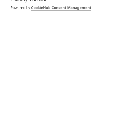
pohřební rituál v
prvním teaser
Powered by
CookieHub Consent Management
traileru
0
Anarvin
| 14.05.2024 06:00
The Shrouds: David
Cronenberg nahlíží
do hrobů zesnulých
0
Anarvin
| 08.08.2023 06:00
Marlowe: Liam
Neeson si zahrál
klasického detektiva
0
Anarvin
| 16.01.2023 14:43