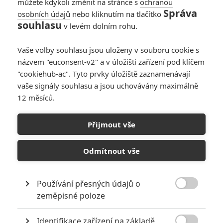
můžete kdykoli změnit na stránce s
ochranou
Správa
osobních údajů
nebo kliknutím na tlačítko
Tintinova
souhlasu
v levém dolním rohu.
dobrodružství: Nové
záběry v německém
Vaše volby souhlasu jsou uloženy v souboru cookie s
spotu
názvem "euconsent-v2" a v úložišti zařízení pod klíčem
1
Anarvin
| 26.09.2011 22:29
"cookiehub-ac". Tyto prvky úložiště zaznamenávají
vaše signály souhlasu a jsou uchovávány maximálně
12 měsíců.
Tintinova
dobrodružství:
Přijmout vše
Záplava nových fotek
0
svobik
| 20.09.2011 11:13
Odmítnout vše
Používání přesných údajů o

zeměpisné poloze
NEPŘEHLÉDNĚTE
Identifikace zařízení na základě
Nejlepší lekce filmové střelby aneb hollywoodské střelnice v