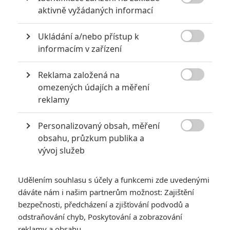

aktivně vyžádaných informací
akci
0
Jaaaara
| 18.10.2020 18:40
Ukládání a/nebo přístup k
Kořením nejen akčních filmů jsou scény na

informacím v zařízení
střelnici a obecně ty, ve kterých střelci před
ostrou akcí předvádějí svůj um. Tyhle nás
baví ze všech nejvíc.
Reklama založená na

omezených údajích a měření
reklamy
10 nejvražednějších roků ve filmové historii, a které snímky
za mrtvé můžou
Personalizovaný obsah, měření
0
Jaaaara

| 27.07.2020 21:30
obsahu, průzkum publika a
Kdy se v kinech umíralo nejvíce? A které
vývoj služeb
snímky v daných letech dominovaly?
Udělením souhlasu s účely a funkcemi zde uvedenými
dáváte nám i našim partnerům možnost: Zajištění
bezpečnosti, předcházení a zjišťování podvodů a
odstraňování chyb, Poskytování a zobrazování
reklamy a obsahu