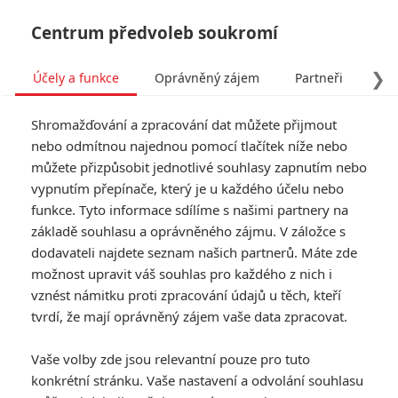
Centrum předvoleb soukromí
❯
Účely a funkce
Oprávněný zájem
Partneři
Pro
Tog
Shromažďování a zpracování dat můžete přijmout
navi
nebo odmítnou najednou pomocí tlačítek níže nebo
můžete přizpůsobit jednotlivé souhlasy zapnutím nebo
Tag: Nick Forst
vypnutím přepínače, který je u každého účelu nebo
funkce. Tyto informace sdílíme s našimi partnery na
základě souhlasu a oprávněného zájmu. V záložce s
ČLÁNKY
FILMY
OSOBY
VIDEA
(0)
(0)
(0)
dodavateli najdete seznam našich partnerů. Máte zde
možnost upravit váš souhlas pro každého z nich i
Tintinova
vznést námitku proti zpracování údajů u těch, kteří
dobrodružství 2: Kdy
tvrdí, že mají oprávněný zájem vaše data zpracovat.
začne Peter Jackson
natáčet?
Vaše volby zde jsou relevantní pouze pro tuto
0
svobik
| 15.02.2012 00:30
konkrétní stránku. Vaše nastavení a odvolání souhlasu