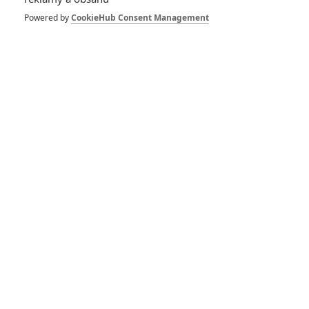
Tintinova
Powered by
CookieHub Consent Management
dobrodružství:
Novinka Stevena
Spielberga na
prvních plakátech
2
svobik
| 16.05.2011 23:50
RECENZE FILMŮ
10
Recenze: Zcela výjimečná Gerta
Schnirch nebarví hnus českých dějin
narůžovo