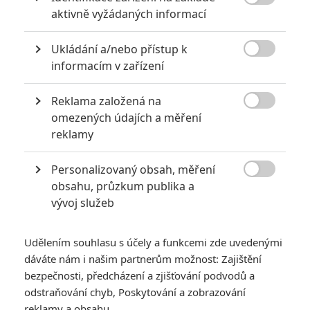
6
impérium

aktivně vyžádaných informací
8
Recenze: Opičí muž
Ukládání a/nebo přístup k

informacím v zařízení
Reklama založená na

omezených údajích a měření
POSLEDNÍ KOMENTOVANÉ
reklamy
3
ČLÁNEK | 01.08.2026 16:40
Personalizovaný obsah, měření
Marvel nečekaně zrušil již schválené pokračování

obsahu, průzkum publika a
vývoj služeb
433
FILM | 01.08.2026 07:11
拆彈專家
Udělením souhlasu s účely a funkcemi zde uvedenými
1
ČLÁNEK | 30.07.2026 20:14
dáváte nám i našim partnerům možnost: Zajištění
Děti krve a kostí: Regulérní trailer představuje akční fantasy
dobrodružství s vůní Afriky
bezpečnosti, předcházení a zjišťování podvodů a
odstraňování chyb, Poskytování a zobrazování
1
ČLÁNEK | 30.07.2026 12:31
reklamy a obsahu