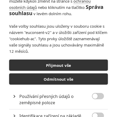
můžete kdykoli změnit na stránce s
ochranou
Správa
osobních údajů
nebo kliknutím na tlačítko
souhlasu
v levém dolním rohu.
PŘIDAT NOVÝ KOMENTÁŘ
Pro psaní komentářů, se přihlašte.
Vaše volby souhlasu jsou uloženy v souboru cookie s
názvem "euconsent-v2" a v úložišti zařízení pod klíčem
"cookiehub-ac". Tyto prvky úložiště zaznamenávají
RECENZE FILMŮ
vaše signály souhlasu a jsou uchovávány maximálně
10
12 měsíců.
Recenze: Zcela výjimečná Gerta
Schnirch nebarví hnus českých dějin
narůžovo
Přijmout vše
5
Recenze: Záhada strašidelného
Odmítnout vše
zámku úroveň štědrovečerních
pohádek nepozvedla
8
Recenze: Občanská válka
Používání přesných údajů o

zeměpisné poloze
Recenze: Godzilla x Kong: Nové
Identifikace zařízení na základě