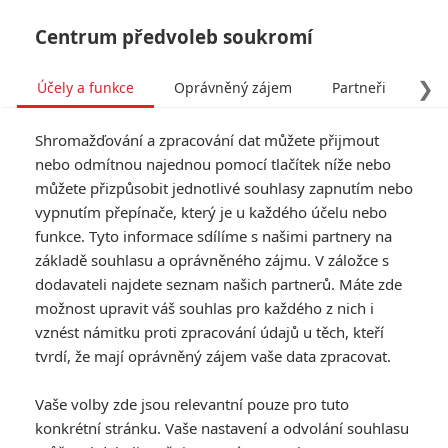
Centrum předvoleb soukromí
❯
Účely a funkce
Oprávněný zájem
Partneři
Pro
Tog
Shromažďování a zpracování dat můžete přijmout
navi
nebo odmítnou najednou pomocí tlačítek níže nebo
můžete přizpůsobit jednotlivé souhlasy zapnutím nebo
Tintinova dobrodružství:
vypnutím přepínače, který je u každého účelu nebo
funkce. Tyto informace sdílíme s našimi partnery na
Záplava nových fotek
základě souhlasu a oprávněného zájmu. V záložce s
dodavateli najdete seznam našich partnerů. Máte zde
Napsal:
Martin Svoboda - (svobik)
, 20.09.2011 11:13
možnost upravit váš souhlas pro každého z nich i
vznést námitku proti zpracování údajů u těch, kteří
KOMENTÁŘE
0
tvrdí, že mají oprávněný zájem vaše data zpracovat.
Vaše volby zde jsou relevantní pouze pro tuto
konkrétní stránku. Vaše nastavení a odvolání souhlasu