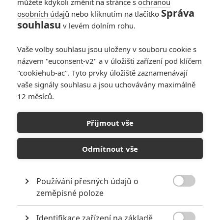
můžete kdykoli změnit na stránce s
ochranou
Správa
osobních údajů
nebo kliknutím na tlačítko
souhlasu
v levém dolním rohu.
Vaše volby souhlasu jsou uloženy v souboru cookie s
názvem "euconsent-v2" a v úložišti zařízení pod klíčem
"cookiehub-ac". Tyto prvky úložiště zaznamenávají
RECENZE FILMŮ
vaše signály souhlasu a jsou uchovávány maximálně
12 měsíců.
10
Recenze: Zcela výjimečná Gerta
Schnirch nebarví hnus českých dějin
Přijmout vše
narůžovo
5
Recenze: Záhada strašidelného
Odmítnout vše
zámku úroveň štědrovečerních
pohádek nepozvedla
Používání přesných údajů o
8
Recenze: Občanská válka

zeměpisné poloze
Identifikace zařízení na základě