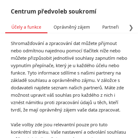
Centrum předvoleb soukromí
❯
Účely a funkce
Oprávněný zájem
Partneři
Pro
Tog
Shromažďování a zpracování dat můžete přijmout
navi
nebo odmítnou najednou pomocí tlačítek níže nebo
můžete přizpůsobit jednotlivé souhlasy zapnutím nebo
Tag: Železný obr
vypnutím přepínače, který je u každého účelu nebo
funkce. Tyto informace sdílíme s našimi partnery na
základě souhlasu a oprávněného zájmu. V záložce s
ČLÁNKY
FILMY
OSOBY
VIDEA
(1)
(0)
(0)
dodavateli najdete seznam našich partnerů. Máte zde
možnost upravit váš souhlas pro každého z nich i
Historie filmových
vznést námitku proti zpracování údajů u těch, kteří
robotů aneb
tvrdí, že mají oprávněný zájem vaše data zpracovat.
Terminátor a R2-D2
jsou jen vrchol
Vaše volby zde jsou relevantní pouze pro tuto
ledovce
konkrétní stránku. Vaše nastavení a odvolání souhlasu
1
Rudmen
| 12.07.2020 21:30