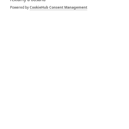
Spider-Man: Zbrusu nový den – Podle recenzí máme čekat
Powered by
CookieHub Consent Management
překvapivě emotivní a osobní film
1
ČLÁNEK | 30.07.2026 03:42
Velké preview: Odyssea - seznamte se s maximálně nabitým
obsazením
DISKUZE
PŘIHLÁSIT
REGISTROVAT