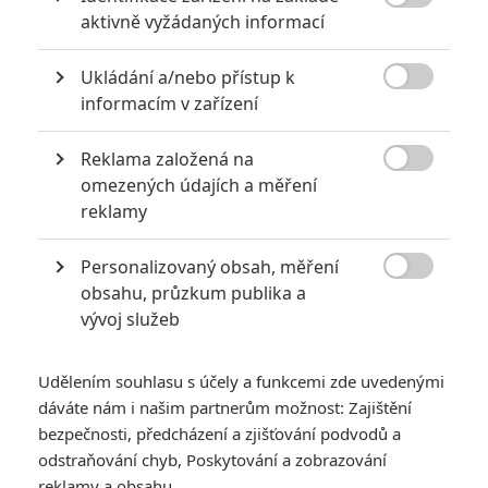
6
Recenze: Godzilla x Kong: Nové

aktivně vyžádaných informací
impérium
8
Ukládání a/nebo přístup k
Recenze: Opičí muž

informacím v zařízení
Reklama založená na

omezených údajích a měření
reklamy
POSLEDNÍ KOMENTOVANÉ
Personalizovaný obsah, měření
3
ČLÁNEK | 01.08.2026 16:40

obsahu, průzkum publika a
Marvel nečekaně zrušil již schválené pokračování
vývoj služeb
433
FILM | 01.08.2026 07:11
拆彈專家
Udělením souhlasu s účely a funkcemi zde uvedenými
1
ČLÁNEK | 30.07.2026 20:14
dáváte nám i našim partnerům možnost: Zajištění
Děti krve a kostí: Regulérní trailer představuje akční fantasy
bezpečnosti, předcházení a zjišťování podvodů a
dobrodružství s vůní Afriky
odstraňování chyb, Poskytování a zobrazování
1
reklamy a obsahu
ČLÁNEK | 30.07.2026 12:31