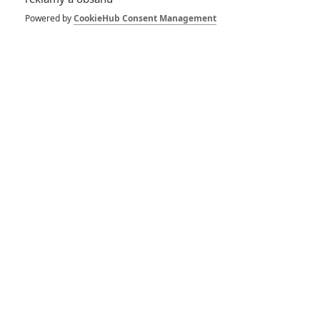
Výsledky
Powered by
CookieHub Consent Management
35
Anarvin
| 05.03.2018 05:51
Recenze: Tvář vody
1
TucnakNik
| 19.02.2018 17:49
Oscar 2018:
Kompletní přehled
nominovaných
43
Anarvin
| 23.01.2018 14:59