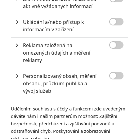

aktivně vyžádaných informací
2
Jaaaara
| 13.07.2020 18:07
Kdysi hvězda akčních filmů, dnes král
Ukládání a/nebo přístup k
céčkových slátanin, protagonista bizarní

policejní reality show nebo zvláštní
informacím v zařízení
velvyslanec Ruska.
Reklama založená na

omezených údajích a měření
Jared Leto byl několika ženami obviněn ze zneužívání
reklamy
0
Anarvin
| 30.07.2026 06:30
Personalizovaný obsah, měření
Známý herec a zpěvák je v podezření už
roky. Řada jeho obětí byla nezletilá. Leto

obsahu, průzkum publika a
obvinění popírá.
vývoj služeb
Udělením souhlasu s účely a funkcemi zde uvedenými
dáváte nám i našim partnerům možnost: Zajištění
bezpečnosti, předcházení a zjišťování podvodů a
odstraňování chyb, Poskytování a zobrazování
Oscar 2018:
reklamy a obsahu