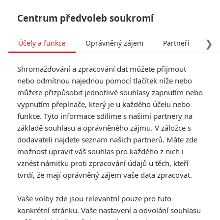
Centrum předvoleb soukromí
❯
Účely a funkce
Oprávněný zájem
Partneři
Pro
Tog
Shromažďování a zpracování dat můžete přijmout
navi
nebo odmítnou najednou pomocí tlačítek níže nebo
můžete přizpůsobit jednotlivé souhlasy zapnutím nebo
Tag: The Shape of Water
vypnutím přepínače, který je u každého účelu nebo
funkce. Tyto informace sdílíme s našimi partnery na
základě souhlasu a oprávněného zájmu. V záložce s
ČLÁNKY
FILMY
OSOBY
VIDEA
(1)
(0)
(0)
dodavateli najdete seznam našich partnerů. Máte zde
možnost upravit váš souhlas pro každého z nich i
Box Office: Black
vznést námitku proti zpracování údajů u těch, kteří
Panther zase vyhrál,
tvrdí, že mají oprávněný zájem vaše data zpracovat.
Disney porazil sám
sebe
Vaše volby zde jsou relevantní pouze pro tuto
26
Anarvin
| 11.03.2018 21:03
konkrétní stránku. Vaše nastavení a odvolání souhlasu