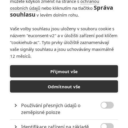
můžete kdykoli změnit na stránce s
ochranou
Správa
osobních údajů
nebo kliknutím na tlačítko
Oscar 2018:
souhlasu
v levém dolním rohu.
Přehrajte si všechny
děkovné proslovy
Vaše volby souhlasu jsou uloženy v souboru cookie s
1
Anarvin
| 05.03.2018 19:02
názvem "euconsent-v2" a v úložišti zařízení pod klíčem
"cookiehub-ac". Tyto prvky úložiště zaznamenávají
vaše signály souhlasu a jsou uchovávány maximálně
12 měsíců.
Oscar 2018:
Výsledky překvapily
Přijmout vše
nepřekvapivostí
4
Anarvin
| 05.03.2018 07:36
Odmítnout vše
Používání přesných údajů o

zeměpisné poloze
NEPŘEHLÉDNĚTE
Identifikace zařízení na základě
Mlátička s copánkem aneb nejlepší filmy Stevena Seagala