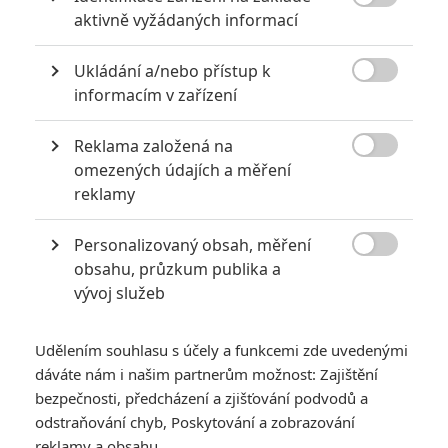

aktivně vyžádaných informací
0
Anarvin
| 30.07.2026 06:30
Známý herec a zpěvák je v podezření už
Ukládání a/nebo přístup k
roky. Řada jeho obětí byla nezletilá. Leto

obvinění popírá.
informacím v zařízení
Reklama založená na

omezených údajích a měření
Největší propadáky v kariéře Sylvestera Stallona
reklamy
6
Jaaaara
| 29.08.2020 21:40
Personalizovaný obsah, měření
Soudce Dredd slaví kulaté výročí, je čas
zavzpomínat na ambiciózní projekty, které

obsahu, průzkum publika a
akční legendě příliš nevyšly.
vývoj služeb
Udělením souhlasu s účely a funkcemi zde uvedenými
dáváte nám i našim partnerům možnost: Zajištění
bezpečnosti, předcházení a zjišťování podvodů a
odstraňování chyb, Poskytování a zobrazování
Čína oživí 100
reklamy a obsahu