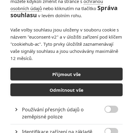
můžete kdykoli změnit na stránce s
ochranou
Správa
osobních údajů
nebo kliknutím na tlačítko
Bitcoin: Většinu
souhlasu
v levém dolním rohu.
filmu s Gal Gadot a
Caseym Affleckem
Vaše volby souhlasu jsou uloženy v souboru cookie s
vytvoří AI
názvem "euconsent-v2" a v úložišti zařízení pod klíčem
0
Anarvin
| 18.05.2026 15:16
"cookiehub-ac". Tyto prvky úložiště zaznamenávají
vaše signály souhlasu a jsou uchovávány maximálně
12 měsíců.
The AI Doc: Chválený
dokument souhrnně
Přijmout vše
zpracovává rizika
umělé inteligence
Odmítnout vše
0
Rudmen
| 01.04.2026 13:22
Používání přesných údajů o

zeměpisné poloze
NEPŘEHLÉDNĚTE
Identifikace zařízení na základě
Jared Leto byl několika ženami obviněn ze zneužívání