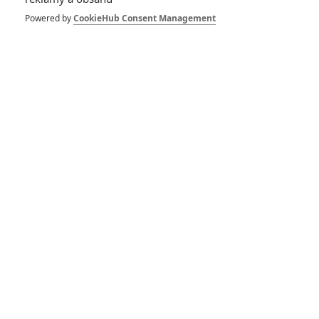
klasických kung-fu
filmů pomocí umělé
Powered by
CookieHub Consent Management
inteligence
0
Rudmen
| 15.07.2025 11:43
Uncanny Valley:
První seriózní
filmaři využijí AI k
natočení velkofilmu
0
Anarvin
| 29.05.2025 06:00
Christopher Nolan už
nechce točit další
superhrdinské filmy
0
Anarvin
| 16.08.2023 09:00