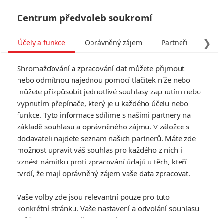
Centrum předvoleb soukromí
❯
Účely a funkce
Oprávněný zájem
Partneři
Pro
Tog
Shromažďování a zpracování dat můžete přijmout
navi
nebo odmítnou najednou pomocí tlačítek níže nebo
můžete přizpůsobit jednotlivé souhlasy zapnutím nebo
Tag: AI
vypnutím přepínače, který je u každého účelu nebo
funkce. Tyto informace sdílíme s našimi partnery na
základě souhlasu a oprávněného zájmu. V záložce s
ČLÁNKY
FILMY
OSOBY
VIDEA
(0)
(0)
(0)
dodavateli najdete seznam našich partnerů. Máte zde
možnost upravit váš souhlas pro každého z nich i
Mora: Pusťte si
vznést námitku proti zpracování údajů u těch, kteří
horor, kde do světa
tvrdí, že mají oprávněný zájem vaše data zpracovat.
AI proniklo zlo
0
Anarvin
| 22.05.2026 16:30
Vaše volby zde jsou relevantní pouze pro tuto
konkrétní stránku. Vaše nastavení a odvolání souhlasu