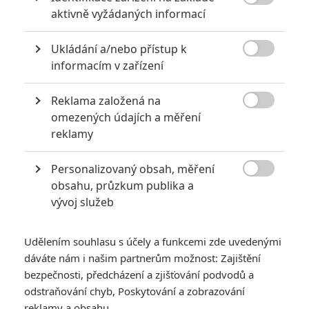

aktivně vyžádaných informací
0
Jaaaara
| 04.08.2020 18:24
Jestli vás už omrzela Nákaza, zkuste si
Ukládání a/nebo přístup k
pandemii zpříjemnit jinou relevantní

peckou, v níž lidstvo terorizují nebezpeční
informacím v zařízení
mikroskopičtí prevíti.
Reklama založená na

omezených údajích a měření
Filmové remaky, které se až překvapivě povedly
reklamy
5
Vojcl
| 08.09.2020 22:00
Personalizovaný obsah, měření
Které předělávky již existujících filmů se
povedly natolik, že dokonce zastínily

obsahu, průzkum publika a
originál? Hollywoodská historie jich ukrývá
vývoj služeb
víc, než byste čekali.
Udělením souhlasu s účely a funkcemi zde uvedenými
dáváte nám i našim partnerům možnost: Zajištění
bezpečnosti, předcházení a zjišťování podvodů a
odstraňování chyb, Poskytování a zobrazování
Hokum: Za pár dní v
reklamy a obsahu