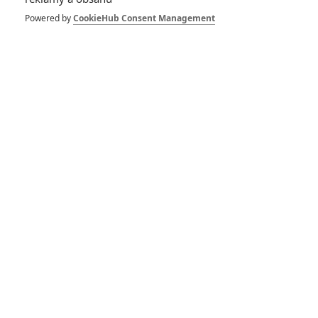
našich kinech
přistane čarodějnice
Powered by
CookieHub Consent Management
0
Anarvin
| 26.04.2026 06:00
Hokum: Trailer
přibližuje mrazivý
horor
0
Rudmen
| 18.03.2026 22:56
Hokum: Teaser
nového hororu
přetéká
znepokojivými
výjevy
0
Rudmen
| 18.12.2025 09:00