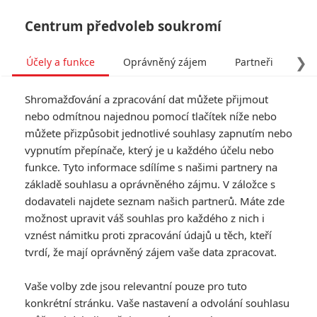
Centrum předvoleb soukromí
❯
Účely a funkce
Oprávněný zájem
Partneři
Pro
Tog
Shromažďování a zpracování dat můžete přijmout
navi
nebo odmítnou najednou pomocí tlačítek níže nebo
můžete přizpůsobit jednotlivé souhlasy zapnutím nebo
Tag: Hokum
vypnutím přepínače, který je u každého účelu nebo
funkce. Tyto informace sdílíme s našimi partnery na
základě souhlasu a oprávněného zájmu. V záložce s
ČLÁNKY
FILMY
OSOBY
VIDEA
(0)
(0)
(0)
dodavateli najdete seznam našich partnerů. Máte zde
možnost upravit váš souhlas pro každého z nich i
Návštěvnost kin:
vznést námitku proti zpracování údajů u těch, kteří
Mortal Kombat dostal
tvrdí, že mají oprávněný zájem vaše data zpracovat.
přes držku od Prady
0
Anarvin
| 10.05.2026 23:11
Vaše volby zde jsou relevantní pouze pro tuto
konkrétní stránku. Vaše nastavení a odvolání souhlasu