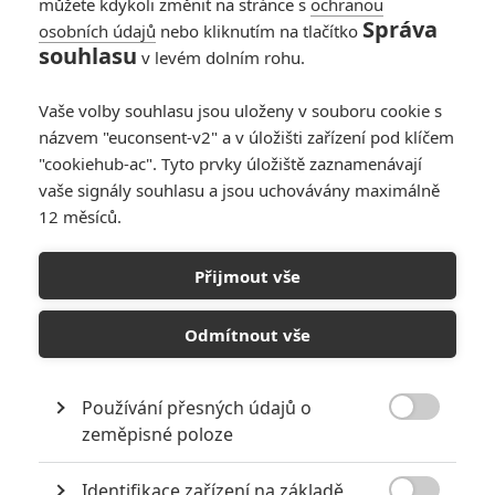
můžete kdykoli změnit na stránce s
ochranou
Správa
osobních údajů
nebo kliknutím na tlačítko
Premiéry týdne:
souhlasu
v levém dolním rohu.
Mengele, děsivá
čarodějnice či
Vaše volby souhlasu jsou uloženy v souboru cookie s
videoherní zápasy
názvem "euconsent-v2" a v úložišti zařízení pod klíčem
jsou tady
"cookiehub-ac". Tyto prvky úložiště zaznamenávají
0
Rudmen
| 07.05.2026 13:33
vaše signály souhlasu a jsou uchovávány maximálně
12 měsíců.
Návštěvnost kin:
Ďábel nosí Pradu, ale
Přijmout vše
také spoustu peněz
do pokladen
Odmítnout vše
0
Anarvin
| 03.05.2026 22:38
Používání přesných údajů o

zeměpisné poloze
NEPŘEHLÉDNĚTE
Identifikace zařízení na základě
Nebezpečně nakažlivé filmy aneb bakterie a viry útočí