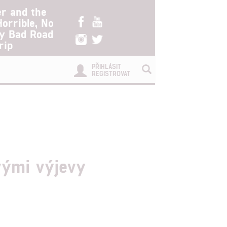
er and the
Horrible, No
ry Bad Road
rip
PŘIHLÁSIT
REGISTROVAT
vými výjevy