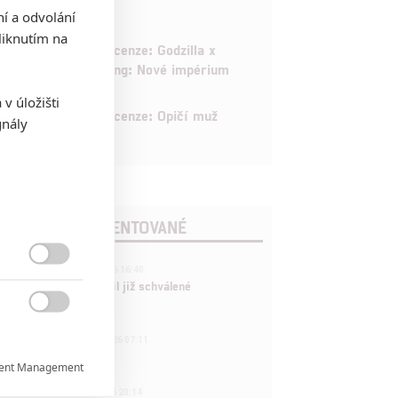
ní a odvolání
iknutím na
6
Recenze: Godzilla x
Kong: Nové impérium
v úložišti
8
Recenze: Opičí muž
gnály
POSLEDNÍ KOMENTOVANÉ
3

ČLÁNEK | 01.08.2026 16:40
Marvel nečekaně zrušil již schválené
pokračování

433
FILM | 01.08.2026 07:11
拆彈專家
ent Management

1
ČLÁNEK | 30.07.2026 20:14