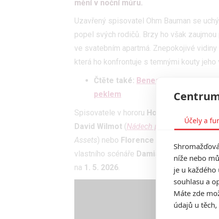
mění v noční můru.
Uzavřený spisovatel Ohm Bauman se uchýlí
popel svých rodičů. Brzy ho však zaujmou p
ve svatebním apartmá. Znepokojivé vidiny a
která ho konfrontuje s temnými kouty jeho v
Čtěte také:
Beneath the Light: V 
Centrum
peklem
Spisovatele v hororu
Hokum
ztvárnil
Adam
Účely a fu
David Wilmot
(
Nádech pro lásku
,
Kalvárie
)
Assets
) nebo
Florence Ordesh
(seriály
D
Shromažďován
vlastního scénáře
Damian McCarthy
(
Duš
níže nebo mů
na
1. 5. 2026
.
je u každého 
souhlasu a op
Máte zde možn
údajů u těch,