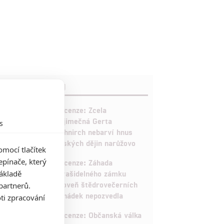
RECENZE FILMŮ
10
Recenze: Zcela
výjimečná Gerta
s
Schnirch nebarví hnus
českých dějin narůžovo
mocí tlačítek
5
pínače, který
Recenze: Záhada
základě
strašidelného zámku
úroveň štědrovečerních
partnerů.
pohádek nepozvedla
ti zpracování
8
Recenze: Občanská válka