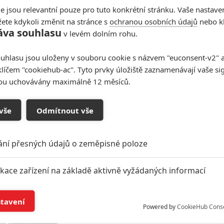
e jsou relevantní pouze pro tuto konkrétní stránku. Vaše nastave
ete kdykoli změnit na stránce s
ochranou osobních údajů
nebo kl
áva souhlasu
v levém dolním rohu.
uhlasu jsou uloženy v souboru cookie s názvem "euconsent-v2" a 
klíčem "cookiehub-ac". Tyto prvky úložiště zaznamenávají vaše si
sou uchovávány maximálně 12 měsíců.
vše
Odmítnout vše
ání přesných údajů o zeměpisné poloze
ikace zařízení na základě aktivně vyžádaných informací
Podklady a foto: Neon
í a/nebo přístup k informacím v zařízení
stavení
Powered by
CookieHub Cons