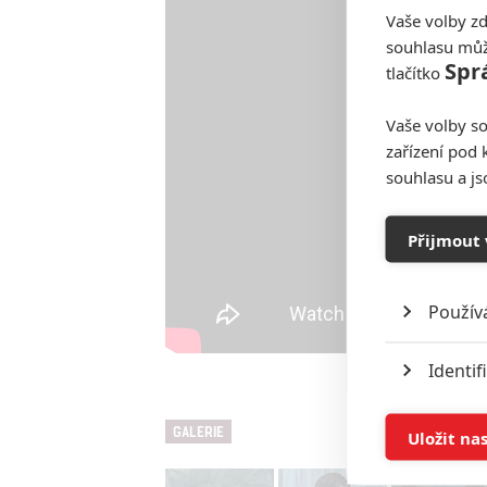
Vaše volby zd
souhlasu můž
Spr
tlačítko
Vaše volby so
zařízení pod 
souhlasu a j
Přijmout 
Použív
Identif
Ukládán
GALERIE
Uložit na