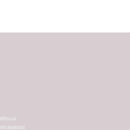
filmu.cz
vení soukromí