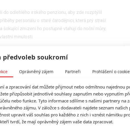
 do odlehlého irského penzionu, aby zde rozptýlil
říběhy personálu o staré čarodějnici, která prý straší
 šokující zmizení ho postupně vtahují do noční můry,
lastní minulosti.
psychologickém hororu se stává osamělý maják
 předvoleb soukromí
 Scott
(seriály
Odloučení
,
Sedmilhářky
), dále hrají
nkce
Oprávněný zájem
Partneři
Prohlášení o cookie
,
Peter Coonan
(
The Gates
, seriál
Hidden
ublin Murders
,
Osudové cesty
). Snímek natočil podle
í a zpracování dat můžete přijmout nebo odmítnou najednou po
e prokletých
,
Caveat
). Americká premiéra je stanovena
žete přizpůsobit jednotlivé souhlasy zapnutím nebo vypnutím pře
účelu nebo funkce. Tyto informace sdílíme s našimi partnery na 
rávněného zájmu. V záložce s dodavateli najdete seznam našich 
ost upravit váš souhlas pro každého z nich i vznést námitku pro
 kteří tvrdí, že mají oprávněný zájem vaše data zpracovat.