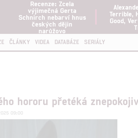
Recenze: Zcela
Alexand
výjimečná Gerta
Terrible, 
Schnirch nebarví hnus
Good, Ve
českých dějin
T
narůžovo
ZE
ČLÁNKY
VIDEA
DATABÁZE
SERIÁLY
ho hororu přetéká znepokoji
.2025 09:00