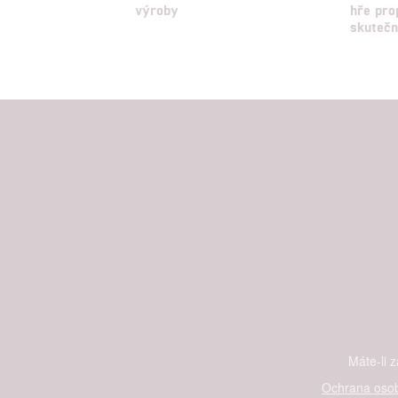
výroby
hře pro
skutečn
Máte-li 
Ochrana osob