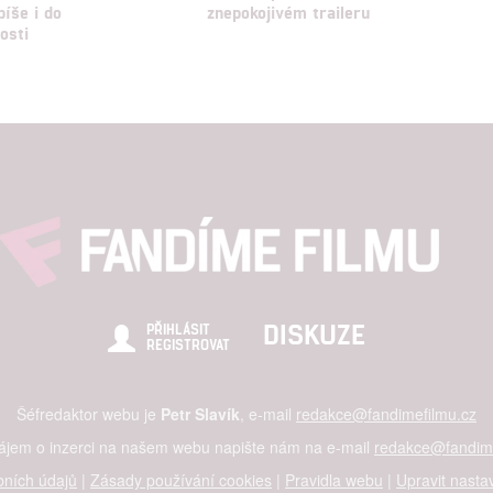
píše i do
znepokojivém traileru
osti
DISKUZE
PŘIHLÁSIT
REGISTROVAT
Šéfredaktor webu je
Petr Slavík
, e-mail
redakce@fandimefilmu.cz
zájem o inzerci na našem webu napište nám na e-mail
redakce@fandime
ních údajů
|
Zásady používání cookies
|
Pravidla webu
|
Upravit nasta