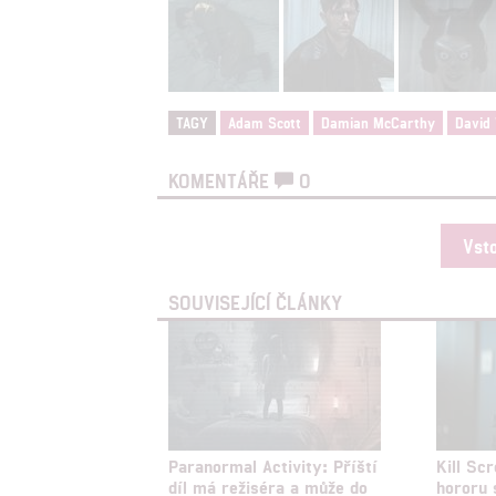
Reklam
Person
služeb
TAGY
Adam Scott
Damian McCarthy
David
Udělením sou
možnost: Zaji
KOMENTÁŘE
0
Poskytování 
Vst
SOUVISEJÍCÍ ČLÁNKY
Paranormal Activity: Příští
Kill Sc
díl má režiséra a může do
hororu 