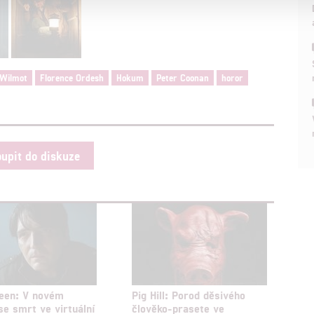
a založená na omezených údajích a měření reklamy
alizovaný obsah, měření obsahu, průzkum publika a vývoj
 Wilmot
Florence Ordesh
Hokum
Peter Coonan
horor
hlasu s účely a funkcemi zde uvedenými dáváte nám i našim pa
štění bezpečnosti, předcházení a zjišťování podvodů a odstraňov
a zobrazování reklamy a obsahu
oupit do diskuze
reen: V novém
Pig Hill: Porod děsivého
se smrt ve virtuální
člověko-prasete ve