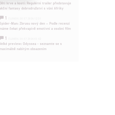
Děti krve a kostí: Regulérní trailer představuje

akční fantasy dobrodružství s vůní Afriky
1

ČLÁNEK | 30.07.2026 12:31
Spider-Man: Zbrusu nový den – Podle recenzí
máme čekat překvapivě emotivní a osobní film
rtnerům
1
ČLÁNEK | 30.07.2026 03:42
ání chyb,
Velké preview: Odyssea - seznamte se s
maximálně nabitým obsazením