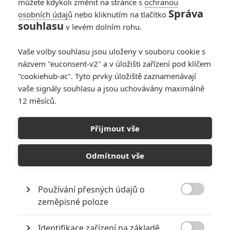
můžete kdykoli změnit na stránce s
ochranou
Správa
osobních údajů
nebo kliknutím na tlačítko
souhlasu
v levém dolním rohu.
Vaše volby souhlasu jsou uloženy v souboru cookie s
názvem "euconsent-v2" a v úložišti zařízení pod klíčem
"cookiehub-ac". Tyto prvky úložiště zaznamenávají
vaše signály souhlasu a jsou uchovávány maximálně
12 měsíců.
Návštěvnost kin: Ďábel nosí
Pradu, ale také spoustu
Přijmout vše
peněz do pokladen
Odmítnout vše
Napsal:
Petr Slavík - (Anarvin)
, 03.05.2026 22:38
Používání přesných údajů o

zeměpisné poloze
Identifikace zařízení na základě