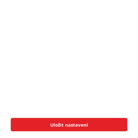
narůžovo
5
Recenze: Záhada strašidelného
zámku úroveň štědrovečerních
pohádek nepozvedla
8
Recenze: Občanská válka
6
Recenze: Godzilla x Kong: Nové
impérium
8
Recenze: Opičí muž
POSLEDNÍ KOMENTOVANÉ
Uložit nastavení
Tato stránka používá soubory cookies.
Více informací
Rozumím
3