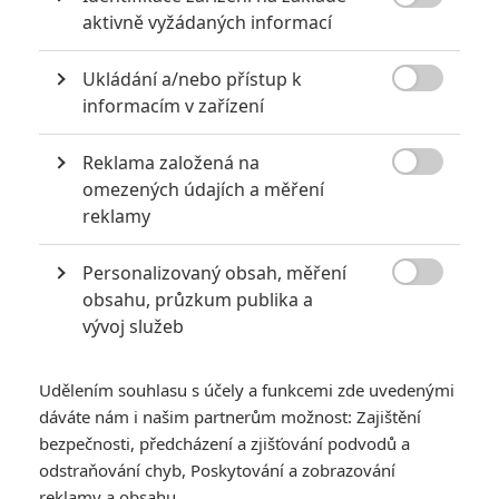

aktivně vyžádaných informací
Ukládání a/nebo přístup k

informacím v zařízení
Reklama založená na
20th Century Studios

omezených údajích a měření
reklamy
Provozovatelé kin zažívají žně, spolu s Michaelem mají
souběžně v sálech hned dva velké hity.
Personalizovaný obsah, měření

Největší premiérou víkendu je komedie
Ďábel nosí Pradu 2
obsahu, průzkum publika a
vývoj služeb
(
Devil Wears Prada 2
). Návštěvnost předčila veškerá
očekávání a jen ve Spojených státech se prodaly vstupenky
za
77 milionů
, což je skoro třikrát víc než v roce 2006 při
Udělením souhlasu s účely a funkcemi zde uvedenými
dáváte nám i našim partnerům možnost: Zajištění
premiéře vygenerovala „jednička“. Mezi hranými filmy jde o
bezpečnosti, předcházení a zjišťování podvodů a
třetí nejlepší start letošního roku. Zbytek světa americký
odstraňování chyb, Poskytování a zobrazování
výkon ještě dalece pokořil – ostatní trhy prodaly v úhrnu
reklamy a obsahu