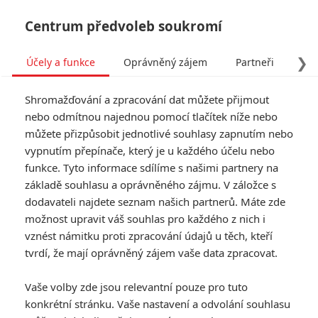
Centrum předvoleb soukromí
❯
Účely a funkce
Oprávněný zájem
Partneři
Pro
Tog
Shromažďování a zpracování dat můžete přijmout
navi
nebo odmítnou najednou pomocí tlačítek níže nebo
můžete přizpůsobit jednotlivé souhlasy zapnutím nebo
vypnutím přepínače, který je u každého účelu nebo
funkce. Tyto informace sdílíme s našimi partnery na
základě souhlasu a oprávněného zájmu. V záložce s
dodavateli najdete seznam našich partnerů. Máte zde
možnost upravit váš souhlas pro každého z nich i
vznést námitku proti zpracování údajů u těch, kteří
tvrdí, že mají oprávněný zájem vaše data zpracovat.
Vaše volby zde jsou relevantní pouze pro tuto
konkrétní stránku. Vaše nastavení a odvolání souhlasu