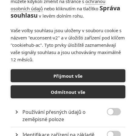
můžete kdykoli změnit na stránce s
ochranou
Správa
osobních údajů
nebo kliknutím na tlačítko
Cizinci: Dvě
souhlasu
v levém dolním rohu.
pokračování hororu
dorazí dřív, než
Vaše volby souhlasu jsou uloženy v souboru cookie s
byste čekali
názvem "euconsent-v2" a v úložišti zařízení pod klíčem
0
Anarvin
| 12.06.2024 06:08
"cookiehub-ac". Tyto prvky úložiště zaznamenávají
vaše signály souhlasu a jsou uchovávány maximálně
12 měsíců.
Box Office:
Diváckým favoritem
Přijmout vše
byl o víkendu Will
Smith
Odmítnout vše
0
Anarvin
| 09.06.2024 23:57
Používání přesných údajů o

zeměpisné poloze
NEPŘEHLÉDNĚTE
Identifikace zařízení na základě
Filmové klenoty, které překvapivě natočili úplní zelenáči