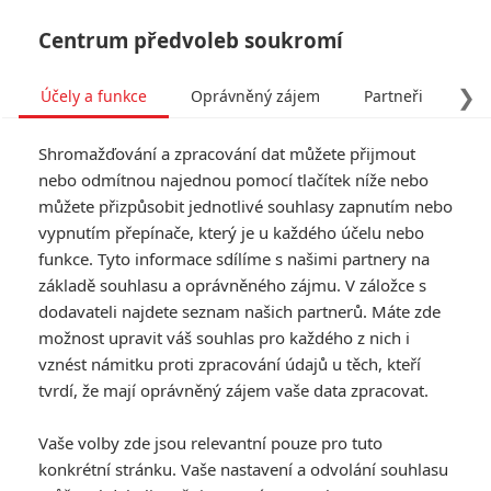
Centrum předvoleb soukromí
❯
Účely a funkce
Oprávněný zájem
Partneři
Pro
Tog
Shromažďování a zpracování dat můžete přijmout
navi
nebo odmítnou najednou pomocí tlačítek níže nebo
můžete přizpůsobit jednotlivé souhlasy zapnutím nebo
Tag: Cizinci: Kapitola 1
vypnutím přepínače, který je u každého účelu nebo
funkce. Tyto informace sdílíme s našimi partnery na
základě souhlasu a oprávněného zájmu. V záložce s
ČLÁNKY
FILMY
OSOBY
VIDEA
(0)
(0)
(0)
dodavateli najdete seznam našich partnerů. Máte zde
možnost upravit váš souhlas pro každého z nich i
Box Office: V hlavě 2
vznést námitku proti zpracování údajů u těch, kteří
je první skutečný
tvrdí, že mají oprávněný zájem vaše data zpracovat.
megahit letošního
roku
Vaše volby zde jsou relevantní pouze pro tuto
2
Anarvin
| 17.06.2024 06:09
konkrétní stránku. Vaše nastavení a odvolání souhlasu