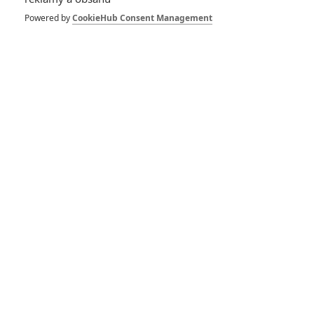
Box Office: Garfield
definitivně porazil
Powered by
CookieHub Consent Management
Furiosu
3
Anarvin
| 02.06.2024 23:08
Box Office: Furiosa v
pokladnách stačí
sotva na Garfielda
2
Anarvin
| 27.05.2024 07:18
Box Office: Nejvíc v
kinech táhne Ryan
Reynolds
0
Anarvin
| 20.05.2024 06:13