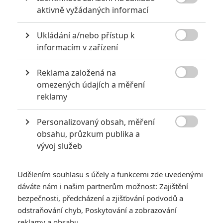

aktivně vyžádaných informací
0
Jaaaara
| 22.08.2020 08:00
Zkušenosti a praxe? Ale kdeže... někdy
Ukládání a/nebo přístup k
stačí mít dostatek talentu a využít

nabízené příležitosti.
informacím v zařízení
Reklama založená na

omezených údajích a měření
10 nejvražednějších roků ve filmové historii, a které snímky
reklamy
za mrtvé můžou
0
Jaaaara
| 27.07.2020 21:30
Personalizovaný obsah, měření

Kdy se v kinech umíralo nejvíce? A které
obsahu, průzkum publika a
snímky v daných letech dominovaly?
vývoj služeb
Udělením souhlasu s účely a funkcemi zde uvedenými
dáváte nám i našim partnerům možnost: Zajištění
bezpečnosti, předcházení a zjišťování podvodů a
odstraňování chyb, Poskytování a zobrazování
reklamy a obsahu