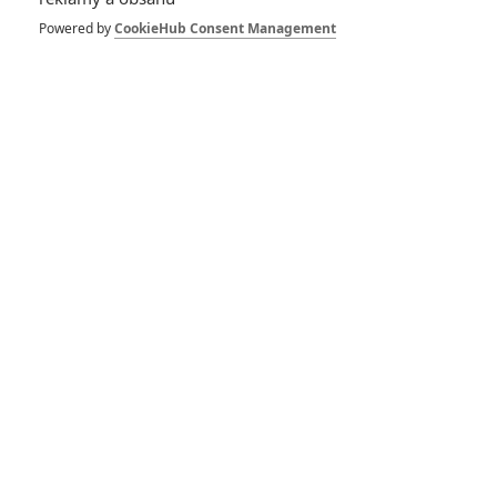
Dragged Across
Concrete: Gibson a
Powered by
CookieHub Consent Management
Vaughn jsou prohnilí
poldové
1
Anarvin
| 22.02.2019 06:14
Recenze: Blok 99
9
Vojcl
| 30.03.2018 12:20
Brawl in Cell Block
99: Vince Vaugn
rozpoutá melu ve
věznici
1
Anarvin
| 04.09.2017 09:46