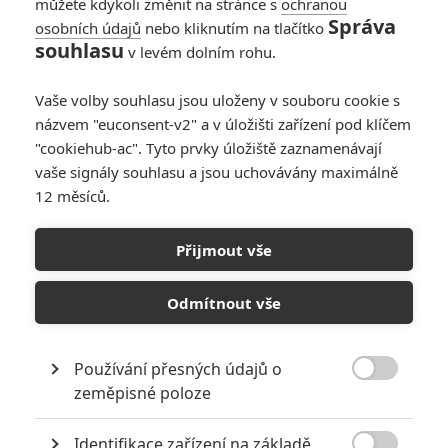
můžete kdykoli změnit na stránce s
ochranou
Správa
osobních údajů
nebo kliknutím na tlačítko
The Brigands of
souhlasu
v levém dolním rohu.
Rattlecreek:
Chystaný western o
Vaše volby souhlasu jsou uloženy v souboru cookie s
pomstě nabídne
názvem "euconsent-v2" a v úložišti zařízení pod klíčem
impozantní obsazení
"cookiehub-ac". Tyto prvky úložiště zaznamenávají
0
Anarvin
| 24.05.2026 19:07
vaše signály souhlasu a jsou uchovávány maximálně
12 měsíců.
Empire State: Butler
zachraňuje
Přijmout vše
mrakodrap před
útočníky
Odmítnout vše
0
Anarvin
| 15.05.2024 18:49
Používání přesných údajů o

zeměpisné poloze
NEPŘEHLÉDNĚTE
Identifikace zařízení na základě
Za málo peněz hodně muziky aneb levné filmy, které