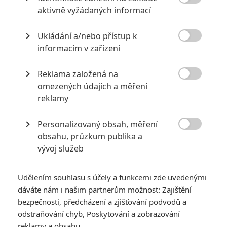

aktivně vyžádaných informací
extrémně vydělaly
1
Jaaaara
| 09.08.2020 06:00
Ukládání a/nebo přístup k
Máte-li být v Hollywoodu úspěšní,

informacím v zařízení
potřebujete, aby tržby výrazně
převyšovaly náklady. Těmhle snímkům se
to povedlo na jedničku.
Reklama založená na

omezených údajích a měření
reklamy
Filmové remaky, které se až překvapivě povedly
5
Vojcl
| 08.09.2020 22:00
Personalizovaný obsah, měření

Které předělávky již existujících filmů se
obsahu, průzkum publika a
povedly natolik, že dokonce zastínily
vývoj služeb
originál? Hollywoodská historie jich ukrývá
víc, než byste čekali.
Udělením souhlasu s účely a funkcemi zde uvedenými
dáváte nám i našim partnerům možnost: Zajištění
bezpečnosti, předcházení a zjišťování podvodů a
odstraňování chyb, Poskytování a zobrazování
reklamy a obsahu