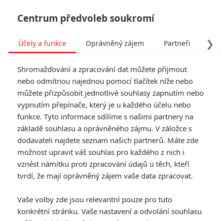
Centrum předvoleb soukromí
❯
Účely a funkce
Oprávněný zájem
Partneři
Pro
Tog
Shromažďování a zpracování dat můžete přijmout
navi
nebo odmítnou najednou pomocí tlačítek níže nebo
můžete přizpůsobit jednotlivé souhlasy zapnutím nebo
Tag: S. Craig Zahler
vypnutím přepínače, který je u každého účelu nebo
funkce. Tyto informace sdílíme s našimi partnery na
základě souhlasu a oprávněného zájmu. V záložce s
ČLÁNKY
FILMY
OSOBY
VIDEA
(0)
(0)
(0)
dodavateli najdete seznam našich partnerů. Máte zde
možnost upravit váš souhlas pro každého z nich i
The Bookie & The
vznést námitku proti zpracování údajů u těch, kteří
Bruiser: Patrick
tvrdí, že mají oprávněný zájem vaše data zpracovat.
Schwarzenegger
dostal dvojroli v
Vaše volby zde jsou relevantní pouze pro tuto
chystané gangsterce
konkrétní stránku. Vaše nastavení a odvolání souhlasu
0
Anarvin
| 03.06.2026 12:00