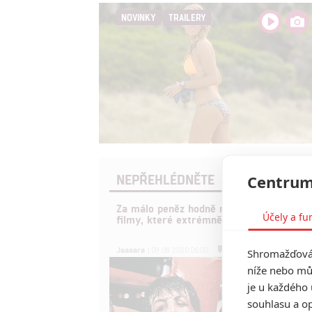
NOVINKY
TRAILERY
NEPŘEHLÉDNĚTE
Centrum
Za málo peněz hodně muziky aneb levné
Účely a fu
filmy, které extrémně vydělaly
1
Jaaaara
Shromažďován
| 09.08.2020 06:00
níže nebo mů
je u každého 
souhlasu a op