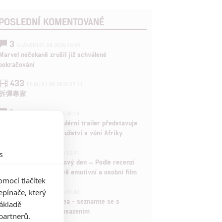
POSLEDNÍ KOMENTOVANÉ
3
ČLÁNEK | 01.08.2026 16:40
Marvel nečekaně zrušil již schválené
pokračování
433
FILM | 01.08.2026 07:11
拆彈專家
1
ČLÁNEK | 30.07.2026 20:14
Děti krve a kostí: Regulérní trailer představuje
akční fantasy dobrodružství s vůní Afriky
1
s
ČLÁNEK | 30.07.2026 12:31
Spider-Man: Zbrusu nový den – Podle recenzí
máme čekat překvapivě emotivní a osobní film
mocí tlačítek
1
pínače, který
ČLÁNEK | 30.07.2026 03:42
Velké preview: Odyssea - seznamte se s
základě
maximálně nabitým obsazením
partnerů.