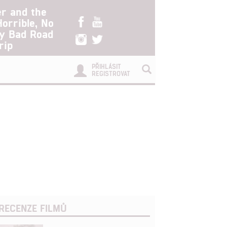
er and the
Horrible, No
ry Bad Road
rip
PŘIHLÁSIT
REGISTROVAT
RECENZE FILMŮ