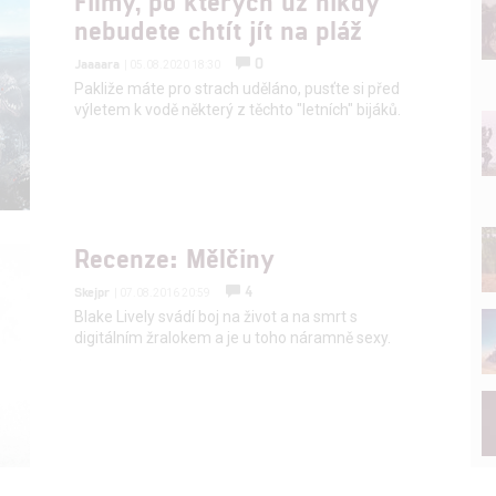
Filmy, po kterých už nikdy
nebudete chtít jít na pláž
0
Jaaaara
| 05.08.2020 18:30
Pakliže máte pro strach uděláno, pusťte si před
výletem k vodě některý z těchto "letních" bijáků.
Recenze: Mělčiny
4
Skejpr
| 07.08.2016 20:59
Blake Lively svádí boj na život a na smrt s
digitálním žralokem a je u toho náramně sexy.