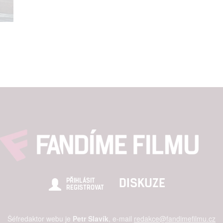
DISKUZE
PŘIHLÁSIT
REGISTROVAT
Šéfredaktor webu je
Petr Slavík
, e-mail
redakce@fandimefilmu.cz