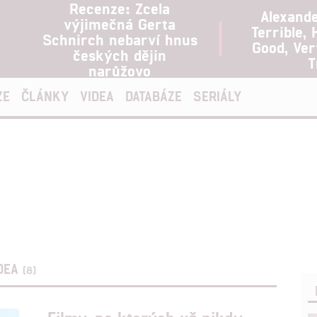
Recenze: Zcela
Alexand
výjimečná Gerta
Terrible, 
Schnirch nebarví hnus
Good, Ve
českých dějin
T
narůžovo
ZE
ČLÁNKY
VIDEA
DATABÁZE
SERIÁLY
DEA
(8)