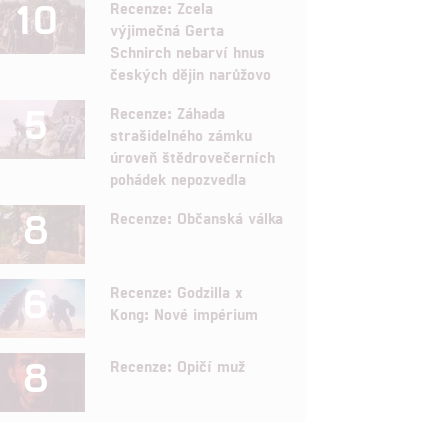
10
Recenze: Zcela
výjimečná Gerta
Schnirch nebarví hnus
českých dějin narůžovo
5
Recenze: Záhada
strašidelného zámku
úroveň štědrovečerních
pohádek nepozvedla
8
Recenze: Občanská válka
6
Recenze: Godzilla x
Kong: Nové impérium
8
Recenze: Opičí muž