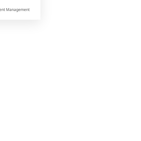
ent Management



rtnerům
ání chyb,