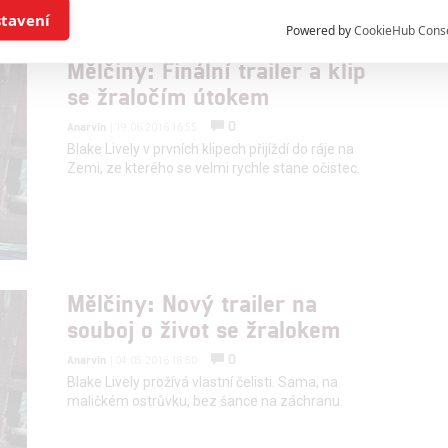
í a/nebo přístup k informacím v zařízení
stavení
Powered by
CookieHub Cons
a založená na omezených údajích a měření reklamy
Mělčiny: Finální trailer a klip
se žraločím útokem
alizovaný obsah, měření obsahu, průzkum publika a vývoj
0
Anarvin
| 19.06.2016 16:55
Blake Lively v prvních klipech přijíždí do ráje na
Zemi, ze kterého se velmi rychle stane očistec.
hlasu s účely a funkcemi zde uvedenými dáváte nám i našim pa
štění bezpečnosti, předcházení a zjišťování podvodů a odstraňov
a zobrazování reklamy a obsahu
Mělčiny: Nový trailer na
souboj o život se žralokem
0
Anarvin
| 04.05.2016 18:50
Blake Lively prožívá vlastní čelisti. Sama, na
maličkém ostrůvku, bez šance na záchranu.