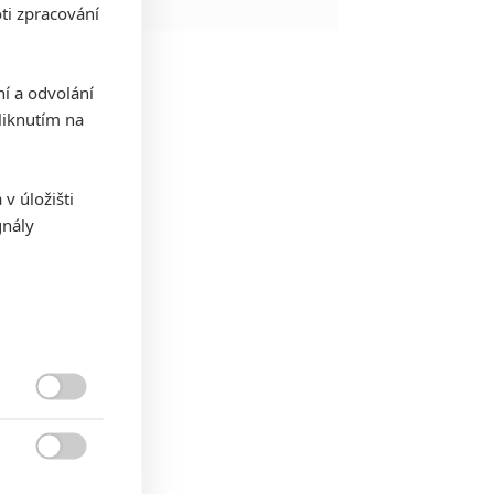
ti zpracování
ní a odvolání
iknutím na
v úložišti
gnály

