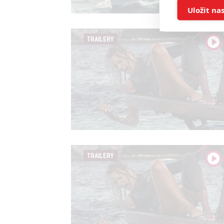
Ukládán
Uložit na
Reklam
TRAILERY
Person
služeb
Udělením sou
možnost: Zaji
Poskytování 
TRAILERY