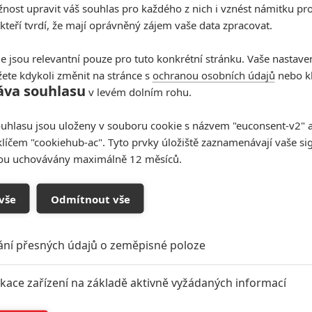
ost upravit váš souhlas pro každého z nich i vznést námitku pro
 kteří tvrdí, že mají oprávněný zájem vaše data zpracovat.
e jsou relevantní pouze pro tuto konkrétní stránku. Vaše nastave
ete kdykoli změnit na stránce s
ochranou osobních údajů
nebo kl
áva souhlasu
Zkušenosti a praxe? Ale kdeže... někdy stačí mít
v levém dolním rohu.
dostatek talentu a využít nabízené příležitosti.
uhlasu jsou uloženy v souboru cookie s názvem "euconsent-v2" a 
klíčem "cookiehub-ac". Tyto prvky úložiště zaznamenávají vaše si
sou uchovávány maximálně 12 měsíců.
Box Office: Den nezávislosti:
vše
Odmítnout vše
Nový propadák
13
Brousitch
| 26.06.2016 19:25
ání přesných údajů o zeměpisné poloze
Will Smith je pryč a Den nezávislosti je hned
závislý na každém prodaném lístku. Ve třech
ikace zařízení na základě aktivně vyžádaných informací
kinech mezitím mrtvý Daniel Radcliffe hraje
novodobého Wilsona z Trosečníka.