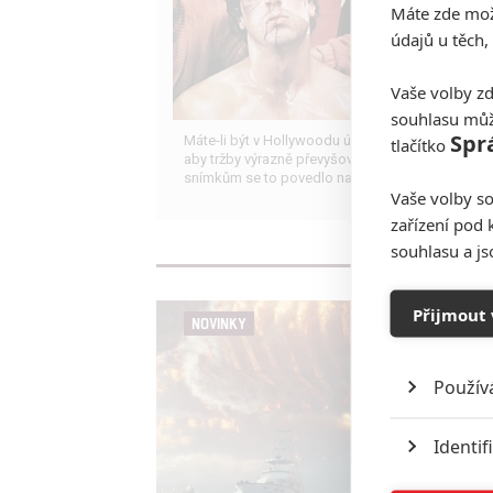
Máte zde možn
údajů u těch,
Vaše volby zd
souhlasu můž
Spr
Máte-li být v Hollywoodu úspěšní, potřebujete,
tlačítko
aby tržby výrazně převyšovaly náklady. Těmhle
snímkům se to povedlo na jedničku.
Vaše volby so
zařízení pod 
souhlasu a j
Přijmout 
NOVINKY
Použív
Identif