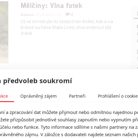
Mělčiny: Vlna fotek
2
Rudmen
| 07.08.2016 16:12
Už ve čtvrtek jde do českých kin thriller, kde si na
krásné surfařce Blake Lively chce smlsnout bílý
žralok.
 předvoleb soukromí
Filmové klenoty, které překvapivě
nkce
Oprávněný zájem
Partneři
Prohlášení o cookie
natočili úplní zelenáči
0
Jaaaara
í a zpracování dat můžete přijmout nebo odmítnou najednou po
| 22.08.2020 08:00
žete přizpůsobit jednotlivé souhlasy zapnutím nebo vypnutím pře
účelu nebo funkce. Tyto informace sdílíme s našimi partnery na 
rávněného zájmu. V záložce s dodavateli najdete seznam našich 