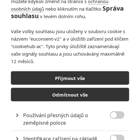
můžete kdykoli změnit na stránce s
ochranou
Správa
osobních údajů
nebo kliknutím na tlačítko
The Lodge: Drásavý
souhlasu
v levém dolním rohu.
horor je tak
depresivní, že se za
Vaše volby souhlasu jsou uloženy v souboru cookie s
něj filmaři omlouvají
názvem "euconsent-v2" a v úložišti zařízení pod klíčem
0
Jaaaara
| 28.02.2020 16:35
"cookiehub-ac". Tyto prvky úložiště zaznamenávají
vaše signály souhlasu a jsou uchovávány maximálně
12 měsíců.
Ve sklepě: Co dělají
Rakušané, když se
Přijmout vše
nikdo nedívá
1
Lister
| 22.03.2016 14:51
Odmítnout vše
Používání přesných údajů o

zeměpisné poloze
NEPŘEHLÉDNĚTE
Identifikace zařízení na základě
Nebezpečně nakažlivé filmy aneb bakterie a viry útočí