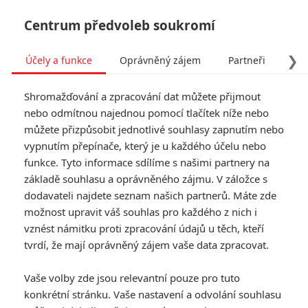
Centrum předvoleb soukromí
❯
Účely a funkce
Oprávněný zájem
Partneři
Pro
Tog
Shromažďování a zpracování dat můžete přijmout
navi
nebo odmítnou najednou pomocí tlačítek níže nebo
můžete přizpůsobit jednotlivé souhlasy zapnutím nebo
Tag: Veronika Franz
vypnutím přepínače, který je u každého účelu nebo
funkce. Tyto informace sdílíme s našimi partnery na
základě souhlasu a oprávněného zájmu. V záložce s
ČLÁNKY
FILMY
OSOBY
VIDEA
(0)
(0)
(0)
dodavateli najdete seznam našich partnerů. Máte zde
možnost upravit váš souhlas pro každého z nich i
Dobrou, mámo: V
vznést námitku proti zpracování údajů u těch, kteří
chystaném thrilleru
tvrdí, že mají oprávněný zájem vaše data zpracovat.
si chlapci myslí, že
někdo vyměnil jejich
Vaše volby zde jsou relevantní pouze pro tuto
mámu
konkrétní stránku. Vaše nastavení a odvolání souhlasu
1
Anarvin
| 08.04.2021 12:34