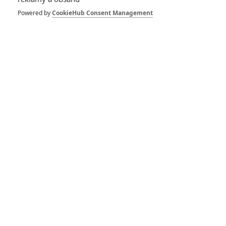
Powered by
CookieHub Consent Management
RECENZE FILMŮ
10
Recenze: Zcela výjimečná Gerta
Schnirch nebarví hnus českých dějin
narůžovo
5
Recenze: Záhada strašidelného
zámku úroveň štědrovečerních
pohádek nepozvedla
8
Recenze: Občanská válka
6
Recenze: Godzilla x Kong: Nové
impérium