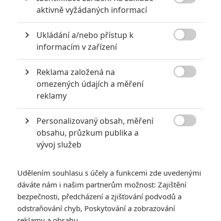

aktivně vyžádaných informací
0
Jaaaara
| 04.08.2020 18:24
Jestli vás už omrzela Nákaza, zkuste si
Ukládání a/nebo přístup k
pandemii zpříjemnit jinou relevantní

peckou, v níž lidstvo terorizují nebezpeční
informacím v zařízení
mikroskopičtí prevíti.
Reklama založená na

omezených údajích a měření
Filmové remaky, které se až překvapivě povedly
reklamy
5
Vojcl
| 08.09.2020 22:00
Personalizovaný obsah, měření
Které předělávky již existujících filmů se
povedly natolik, že dokonce zastínily

obsahu, průzkum publika a
originál? Hollywoodská historie jich ukrývá
vývoj služeb
víc, než byste čekali.
Udělením souhlasu s účely a funkcemi zde uvedenými
dáváte nám i našim partnerům možnost: Zajištění
bezpečnosti, předcházení a zjišťování podvodů a
odstraňování chyb, Poskytování a zobrazování
reklamy a obsahu