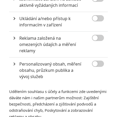

aktivně vyžádaných informací
0
Jaaaara
| 22.08.2020 08:00
Zkušenosti a praxe? Ale kdeže... někdy
Ukládání a/nebo přístup k
stačí mít dostatek talentu a využít

nabízené příležitosti.
informacím v zařízení
Reklama založená na

omezených údajích a měření
Filmové remaky, které se až překvapivě povedly
reklamy
5
Vojcl
| 08.09.2020 22:00
Personalizovaný obsah, měření
Které předělávky již existujících filmů se
povedly natolik, že dokonce zastínily

obsahu, průzkum publika a
originál? Hollywoodská historie jich ukrývá
vývoj služeb
víc, než byste čekali.
Udělením souhlasu s účely a funkcemi zde uvedenými
dáváte nám i našim partnerům možnost: Zajištění
bezpečnosti, předcházení a zjišťování podvodů a
odstraňování chyb, Poskytování a zobrazování
Návštěvnost kin: S
reklamy a obsahu