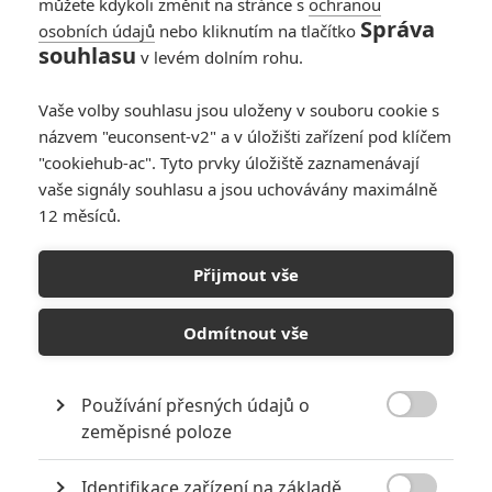
můžete kdykoli změnit na stránce s
ochranou
Správa
osobních údajů
nebo kliknutím na tlačítko
Návštěvnost kin:
souhlasu
v levém dolním rohu.
Hollywood v
pokladnách živoří,
Vaše volby souhlasu jsou uloženy v souboru cookie s
Čína vydělává
názvem "euconsent-v2" a v úložišti zařízení pod klíčem
bambiliony
"cookiehub-ac". Tyto prvky úložiště zaznamenávají
0
Anarvin
| 23.02.2026 19:40
vaše signály souhlasu a jsou uchovávány maximálně
12 měsíců.
Návštěvnost kin:
Chválené filmy
Přijmout vše
nebodovaly, diváci
chtějí pikanterie
Odmítnout vše
0
Anarvin
| 16.02.2026 06:00
Používání přesných údajů o

zeměpisné poloze
NEPŘEHLÉDNĚTE
Identifikace zařízení na základě
Filmové klenoty, které překvapivě natočili úplní zelenáči