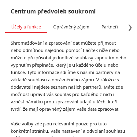
Centrum předvoleb soukromí
❯
Účely a funkce
Oprávněný zájem
Partneři
Pro
Tog
Shromažďování a zpracování dat můžete přijmout
navi
nebo odmítnou najednou pomocí tlačítek níže nebo
můžete přizpůsobit jednotlivé souhlasy zapnutím nebo
Tag: Zootopia 2
vypnutím přepínače, který je u každého účelu nebo
funkce. Tyto informace sdílíme s našimi partnery na
základě souhlasu a oprávněného zájmu. V záložce s
ČLÁNKY
FILMY
OSOBY
VIDEA
(0)
(0)
(0)
dodavateli najdete seznam našich partnerů. Máte zde
možnost upravit váš souhlas pro každého z nich i
Návštěvnost kin:
vznést námitku proti zpracování údajů u těch, kteří
Vřískot drtí divácké
tvrdí, že mají oprávněný zájem vaše data zpracovat.
rekordy
0
Anarvin
| 02.03.2026 23:47
Vaše volby zde jsou relevantní pouze pro tuto
konkrétní stránku. Vaše nastavení a odvolání souhlasu