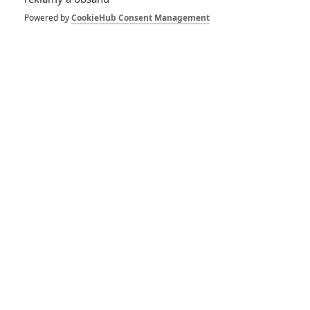
olympiádou na krku
kina nikoho
Powered by
CookieHub Consent Management
nezajímají
3
Anarvin
| 09.02.2026 06:32
Návštěvnost kin:
Vedle skutečného
světa dělají
Trumpovi ostudu už i
v kinech
2
Anarvin
| 01.02.2026 21:48
Návštěvnost kin:
Chris Pratt bez
Strážců Galaxie lidi
do kin netáhne
0
Anarvin
| 26.01.2026 07:16