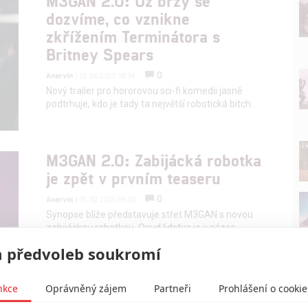
M3GAN 2.0: Už brzy se
dozvíme, co vznikne
zkřížením Terminátora s
Britney Spears
0
Anarvin
| 02.06.2025 18:34
Nový trailer pro hororovou sci-fi komedii jasně
podtrhuje, kdo je tady ta největší robotická bitch.
M3GAN 2.0: Zabijácká robotka
je zpět v prvním teaseru
0
Anarvin
| 05.02.2025 06:00
Synopse blíže představuje střet M3GAN s novou
zabijáckou robotkou. Osud lidstva je v sázce.
 předvoleb soukromí
nkce
Oprávněný zájem
Partneři
Prohlášení o cookie