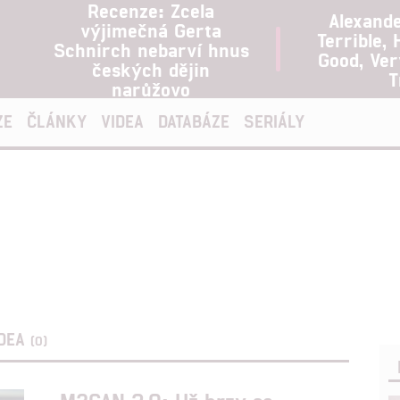
Recenze: Zcela
Alexand
výjimečná Gerta
Terrible, 
Schnirch nebarví hnus
Good, Ve
českých dějin
T
narůžovo
ZE
ČLÁNKY
VIDEA
DATABÁZE
SERIÁLY
IDEA
(0)