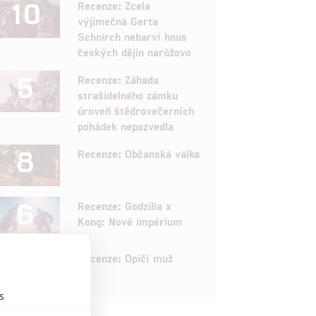
10
Recenze: Zcela
výjimečná Gerta
Schnirch nebarví hnus
českých dějin narůžovo
5
Recenze: Záhada
strašidelného zámku
úroveň štědrovečerních
pohádek nepozvedla
8
Recenze: Občanská válka
6
Recenze: Godzilla x
Kong: Nové impérium
8
Recenze: Opičí muž
s