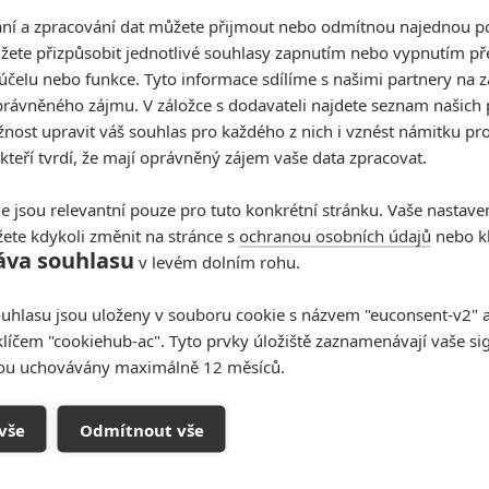
M3GAN: Robotická panenka si
í a zpracování dat můžete přijmout nebo odmítnou najednou po
postaví hlavu a začne zabíjet
žete přizpůsobit jednotlivé souhlasy zapnutím nebo vypnutím pře
účelu nebo funkce. Tyto informace sdílíme s našimi partnery na 
4
Anarvin
| 11.10.2022 19:52
rávněného zájmu. V záložce s dodavateli najdete seznam našich 
Trailer nového mrazivého thrilleru z dílny Jamese
Wana varuje před umělou inteligencí.
ost upravit váš souhlas pro každého z nich i vznést námitku pro
 kteří tvrdí, že mají oprávněný zájem vaše data zpracovat.
e jsou relevantní pouze pro tuto konkrétní stránku. Vaše nastave
ete kdykoli změnit na stránce s
ochranou osobních údajů
nebo kl
áva souhlasu
v levém dolním rohu.
uhlasu jsou uloženy v souboru cookie s názvem "euconsent-v2" a 
Nejlepší lekce filmové střelby aneb
klíčem "cookiehub-ac". Tyto prvky úložiště zaznamenávají vaše si
hollywoodské střelnice v akci
sou uchovávány maximálně 12 měsíců.
0
Jaaaara
| 18.10.2020 18:40
vše
Odmítnout vše