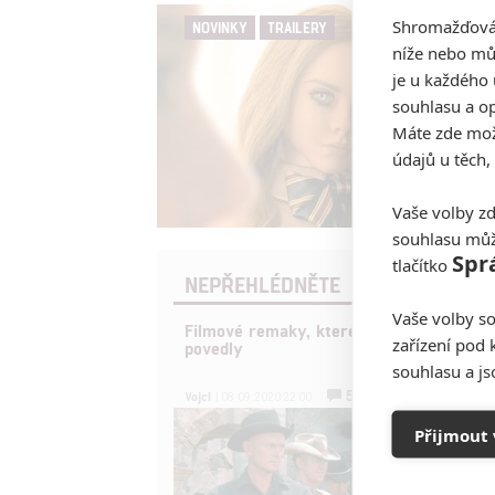
Shromažďován
NOVINKY
TRAILERY
níže nebo mů
je u každého 
souhlasu a op
Máte zde možn
údajů u těch,
Vaše volby zd
souhlasu můž
Spr
tlačítko
NEPŘEHLÉDNĚTE
Vaše volby so
Filmové remaky, které se až překvapivě
zařízení pod 
povedly
souhlasu a j
5
Vojcl
| 08.09.2020 22:00
Přijmout 