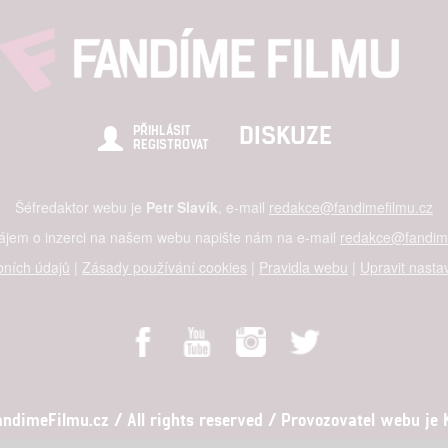
DISKUZE
PŘIHLÁSIT
REGISTROVAT
Šéfredaktor webu je
Petr Slavík
, e-mail
redakce@fandimefilmu.cz
zájem o inzerci na našem webu napište nám na e-mail
redakce@fandime
ních údajů
|
Zásady používání cookies
|
Pravidla webu
|
Upravit nasta
dimeFilmu.cz / All rights reserved / Provozovatel webu je Ko