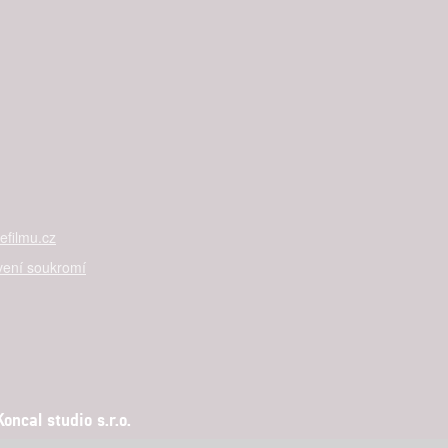
filmu.cz
vení soukromí
ncal studio s.r.o.