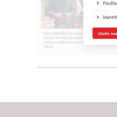
Použív
Identif
Ukládán
Uložit na
Které předělávky již existujících filmů se povedly
natolik, že dokonce zastínily originál?
Hollywoodská historie jich ukrývá víc, než byste
Reklam
čekali.
Person
služeb
Udělením sou
možnost: Zaji
Poskytování 