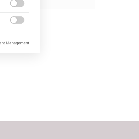


ent Management



rtnerům
ání chyb,