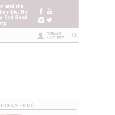
er and the
Horrible, No
ry Bad Road
rip
PŘIHLÁSIT
REGISTROVAT
RECENZE FILMŮ