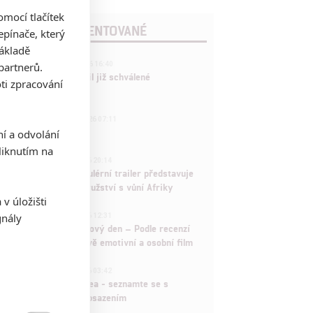
mocí tlačítek
POSLEDNÍ KOMENTOVANÉ
pínače, který
základě
3
partnerů.
ČLÁNEK | 01.08.2026 16:40
Marvel nečekaně zrušil již schválené
ti zpracování
pokračování
433
FILM | 01.08.2026 07:11
拆彈專家
ní a odvolání
iknutím na
1
ČLÁNEK | 30.07.2026 20:14
Děti krve a kostí: Regulérní trailer představuje
akční fantasy dobrodružství s vůní Afriky
v úložišti
1
gnály
ČLÁNEK | 30.07.2026 12:31
Spider-Man: Zbrusu nový den – Podle recenzí
máme čekat překvapivě emotivní a osobní film
1
ČLÁNEK | 30.07.2026 03:42
Velké preview: Odyssea - seznamte se s
maximálně nabitým obsazením