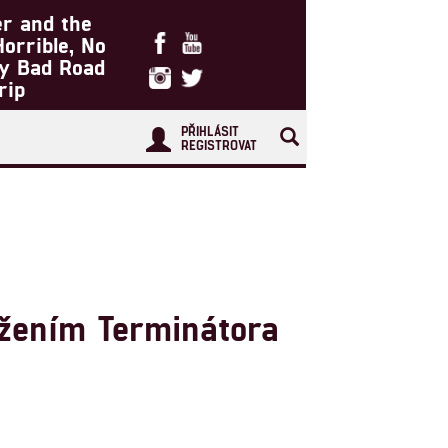
er and the
Horrible, No
ry Bad Road
rip
PŘIHLÁSIT
REGISTROVAT
ížením Terminátora