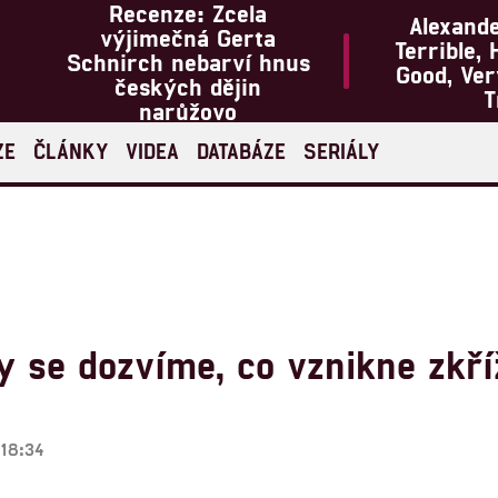
Recenze: Zcela
Alexand
výjimečná Gerta
Terrible, 
Schnirch nebarví hnus
Good, Ve
českých dějin
T
narůžovo
ZE
ČLÁNKY
VIDEA
DATABÁZE
SERIÁLY
 se dozvíme, co vznikne zkř
 18:34