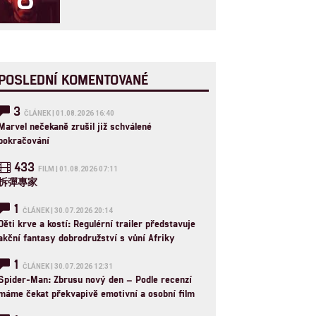
POSLEDNÍ KOMENTOVANÉ
3
ČLÁNEK | 01.08.2026 16:40
Marvel nečekaně zrušil již schválené
pokračování
433
FILM | 01.08.2026 07:11
拆彈專家
1
ČLÁNEK | 30.07.2026 20:14
Děti krve a kostí: Regulérní trailer představuje
akční fantasy dobrodružství s vůní Afriky
1
ČLÁNEK | 30.07.2026 12:31
Spider-Man: Zbrusu nový den – Podle recenzí
máme čekat překvapivě emotivní a osobní film