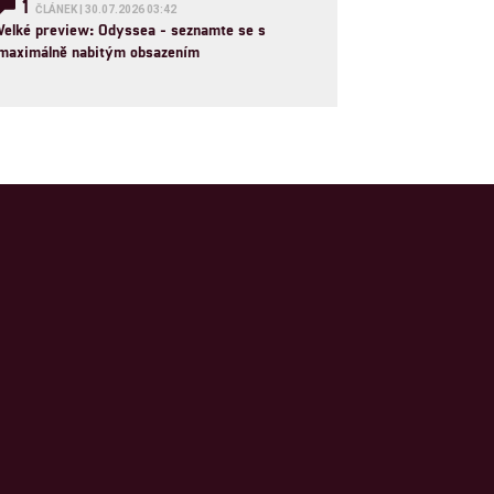
1
ČLÁNEK | 30.07.2026 03:42
Velké preview: Odyssea - seznamte se s
maximálně nabitým obsazením