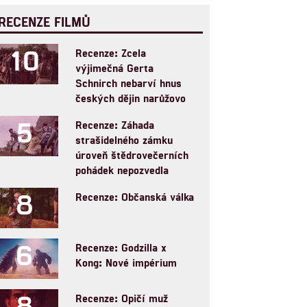
RECENZE FILMŮ
10
Recenze: Zcela
výjimečná Gerta
Schnirch nebarví hnus
českých dějin narůžovo
5
Recenze: Záhada
strašidelného zámku
úroveň štědrovečerních
pohádek nepozvedla
8
Recenze: Občanská válka
6
Recenze: Godzilla x
Kong: Nové impérium
8
Recenze: Opičí muž