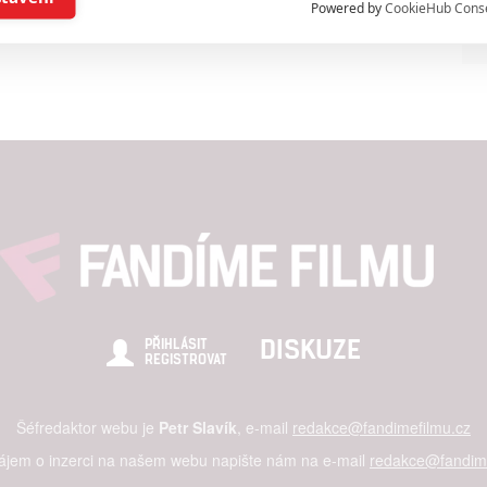
Powered by
CookieHub Cons
a založená na omezených údajích a měření reklamy
alizovaný obsah, měření obsahu, průzkum publika a vývoj
hlasu s účely a funkcemi zde uvedenými dáváte nám i našim pa
štění bezpečnosti, předcházení a zjišťování podvodů a odstraňov
a zobrazování reklamy a obsahu
DISKUZE
PŘIHLÁSIT
REGISTROVAT
Šéfredaktor webu je
Petr Slavík
, e-mail
redakce@fandimefilmu.cz
zájem o inzerci na našem webu napište nám na e-mail
redakce@fandime