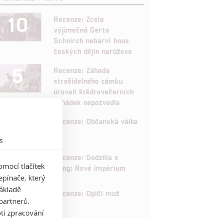
10
Recenze: Zcela
výjimečná Gerta
Schnirch nebarví hnus
českých dějin narůžovo
5
Recenze: Záhada
strašidelného zámku
úroveň štědrovečerních
pohádek nepozvedla
8
Recenze: Občanská válka
s
6
Recenze: Godzilla x
mocí tlačítek
Kong: Nové impérium
pínače, který
základě
8
Recenze: Opičí muž
partnerů.
ti zpracování