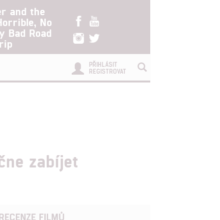
er and the
Horrible, No
ry Bad Road
rip
PŘIHLÁSIT
REGISTROVAT
čne zabíjet
RECENZE FILMŮ