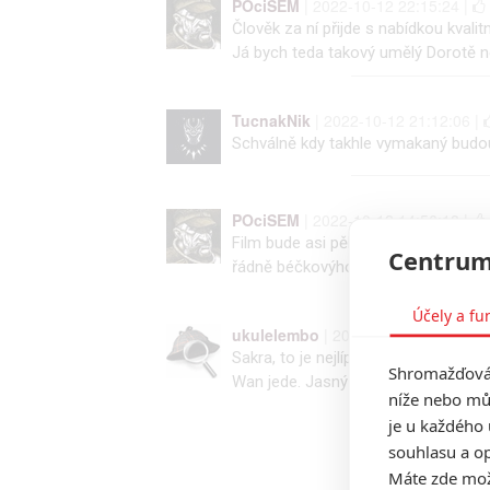
POciSEM
| 2022-10-12 22:15:24 |
Člověk za ní přijde s nabídkou kval
Já bych teda takový umělý Dorotě ne
TucnakNik
| 2022-10-12 21:12:06 |
Schválně kdy takhle vymakaný budou
POciSEM
| 2022-10-12 14:56:18 |
Film bude asi pěknej shit ale ta pl
Centrum
řádně béčkovýho gore crossoveru 
Účely a fu
ukulelembo
| 2022-10-12 08:41:49 
Sakra, to je nejlíp ztvárněná yandere 
Shromažďován
Wan jede. Jasný must watch. XD
níže nebo mů
je u každého 
souhlasu a op
Máte zde možn