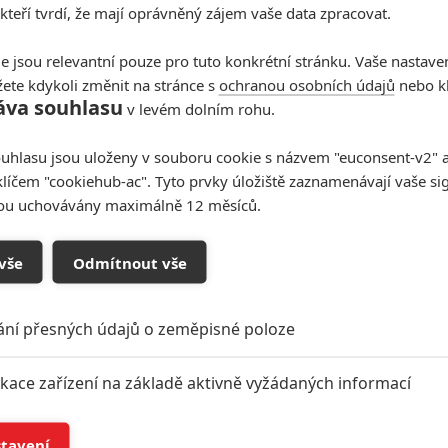
 kteří tvrdí, že mají oprávněný zájem vaše data zpracovat.
e jsou relevantní pouze pro tuto konkrétní stránku. Vaše nastave
ete kdykoli změnit na stránce s
ochranou osobních údajů
nebo kl
áva souhlasu
v levém dolním rohu.
uhlasu jsou uloženy v souboru cookie s názvem "euconsent-v2" a 
klíčem "cookiehub-ac". Tyto prvky úložiště zaznamenávají vaše si
sou uchovávány maximálně 12 měsíců.
vše
Odmítnout vše
ání přesných údajů o zeměpisné poloze
ikace zařízení na základě aktivně vyžádaných informací
í a/nebo přístup k informacím v zařízení
stavení