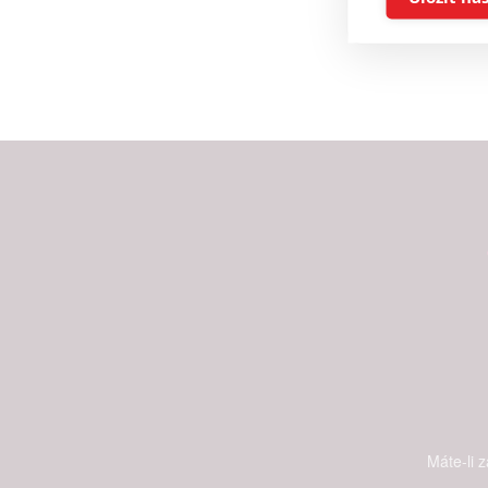
Reklam
Person
služeb
Udělením sou
možnost: Zaji
Poskytování 
Máte-li 