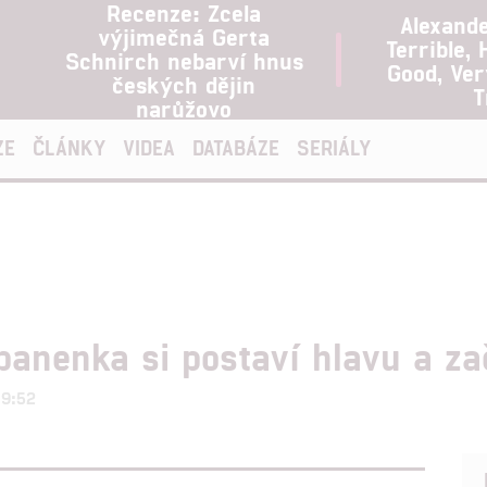
Recenze: Zcela
Alexand
výjimečná Gerta
Terrible, 
Schnirch nebarví hnus
Good, Ve
českých dějin
T
narůžovo
ZE
ČLÁNKY
VIDEA
DATABÁZE
SERIÁLY
anenka si postaví hlavu a za
19:52