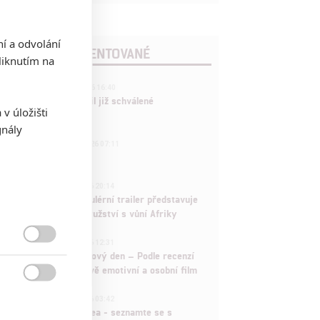
ní a odvolání
POSLEDNÍ KOMENTOVANÉ
iknutím na
3
ČLÁNEK | 01.08.2026 16:40
Marvel nečekaně zrušil již schválené
v úložišti
pokračování
gnály
433
FILM | 01.08.2026 07:11
拆彈專家
1
ČLÁNEK | 30.07.2026 20:14
Děti krve a kostí: Regulérní trailer představuje
akční fantasy dobrodružství s vůní Afriky
1
ČLÁNEK | 30.07.2026 12:31

Spider-Man: Zbrusu nový den – Podle recenzí
máme čekat překvapivě emotivní a osobní film

1
ČLÁNEK | 30.07.2026 03:42
Velké preview: Odyssea - seznamte se s