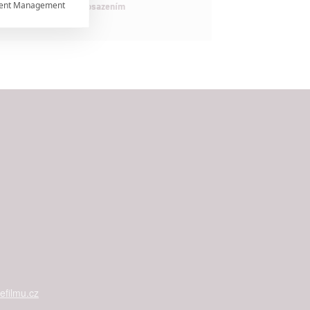
ent Management

maximálně nabitým obsazením


rtnerům
ání chyb,
filmu.cz