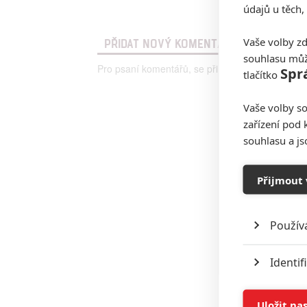
údajů u těch,
Vaše volby zd
PŘIDAT NOVÝ KOMENTÁŘ
souhlasu můž
Pro psaní komentářů, se přihlašte.
Spr
tlačítko
Vaše volby so
zařízení pod 
souhlasu a j
Přijmout 
Použív
Identif
Ukládán
Uložit na