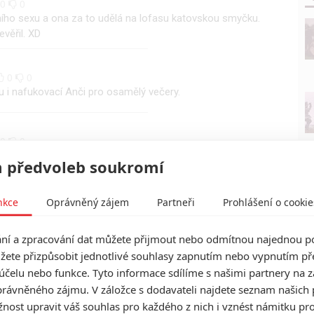
0
0
itního sexu a ona za to udělá na lofasu katovskou smyčku.
věřil. XD
0
0
 i nafukovací Anči pro osamělý večery.
0
0
astová čubka je udělaná výborně. Třeba se jednou dočkáme
 předvoleb soukromí
Chucky vs M3gan.
nkce
Oprávněný zájem
Partneři
Prohlášení o cookie
|
0
0
killer loli, co jsem za poslední léta v hraném filmu viděl.
í a zpracování dat můžete přijmout nebo odmítnou najednou po
žete přizpůsobit jednotlivé souhlasy zapnutím nebo vypnutím pře
účelu nebo funkce. Tyto informace sdílíme s našimi partnery na 
rávněného zájmu. V záložce s dodavateli najdete seznam našich 
ost upravit váš souhlas pro každého z nich i vznést námitku pro