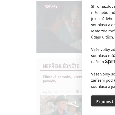
Shromažďován
NOVINKY
níže nebo mů
je u každého 
souhlasu a op
Máte zde možn
údajů u těch,
Vaše volby zd
souhlasu můž
Spr
tlačítko
NEPŘEHLÉDNĚTE
Vaše volby so
Filmové remaky, které se až překvapivě
zařízení pod 
povedly
souhlasu a j
5
Vojcl
| 08.09.2020 22:00
Přijmout 