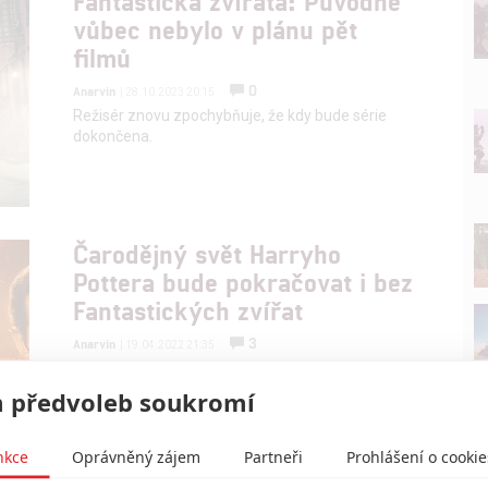
Fantastická zvířata: Původně
vůbec nebylo v plánu pět
filmů
0
Anarvin
| 28.10.2023 20:15
Režisér znovu zpochybňuje, že kdy bude série
dokončena.
Čarodějný svět Harryho
Pottera bude pokračovat i bez
Fantastických zvířat
3
Anarvin
| 19.04.2022 21:35
Jakkoliv je osud Fantastických zvířat nejistý,
kouzlit se bude za každou cenu dál.
 předvoleb soukromí
nkce
Oprávněný zájem
Partneři
Prohlášení o cookie