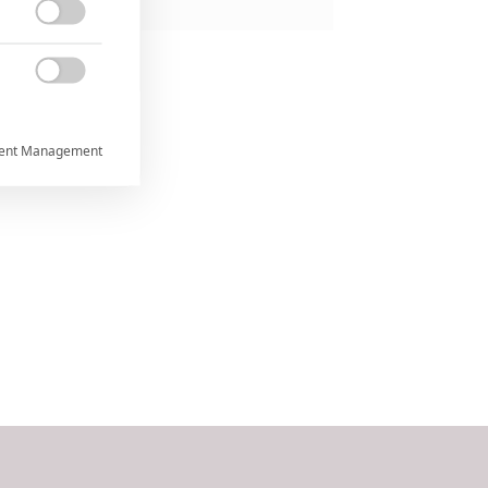


ent Management



rtnerům
ání chyb,