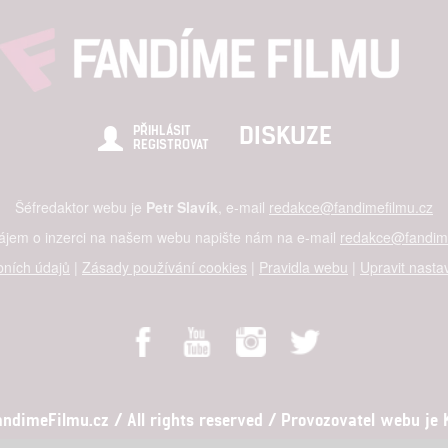
DISKUZE
PŘIHLÁSIT
REGISTROVAT
Šéfredaktor webu je
Petr Slavík
, e-mail
redakce@fandimefilmu.cz
zájem o inzerci na našem webu napište nám na e-mail
redakce@fandime
ních údajů
|
Zásady používání cookies
|
Pravidla webu
|
Upravit nasta
dimeFilmu.cz / All rights reserved / Provozovatel webu je Ko