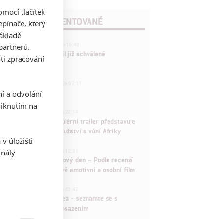
mocí tlačítek
POSLEDNÍ KOMENTOVANÉ
pínače, který
základě
3
partnerů.
ČLÁNEK | 01.08.2026 16:40
Marvel nečekaně zrušil již schválené
ti zpracování
pokračování
433
FILM | 01.08.2026 07:11
拆彈專家
ní a odvolání
iknutím na
1
ČLÁNEK | 30.07.2026 20:14
Děti krve a kostí: Regulérní trailer představuje
akční fantasy dobrodružství s vůní Afriky
v úložišti
1
gnály
ČLÁNEK | 30.07.2026 12:31
Spider-Man: Zbrusu nový den – Podle recenzí
máme čekat překvapivě emotivní a osobní film
1
ČLÁNEK | 30.07.2026 03:42
Velké preview: Odyssea - seznamte se s
maximálně nabitým obsazením