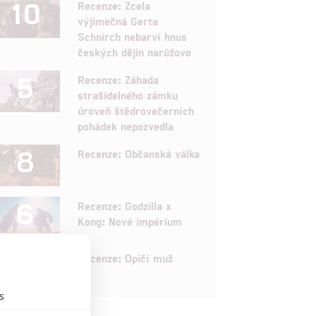
10
Recenze: Zcela
výjimečná Gerta
Schnirch nebarví hnus
českých dějin narůžovo
5
Recenze: Záhada
strašidelného zámku
úroveň štědrovečerních
pohádek nepozvedla
8
Recenze: Občanská válka
6
Recenze: Godzilla x
Kong: Nové impérium
8
Recenze: Opičí muž
s