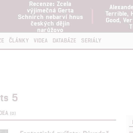
Recenze: Zcela
Alexand
výjimečná Gerta
Terrible, 
Schnirch nebarví hnus
Good, Ve
českých dějin
T
narůžovo
ZE
ČLÁNKY
VIDEA
DATABÁZE
SERIÁLY
ts 5
IDEA
(0)