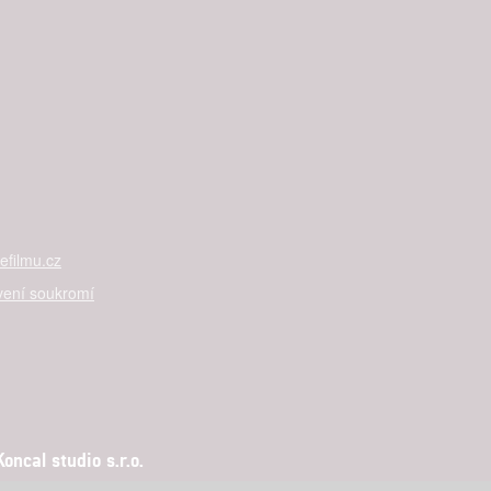
filmu.cz
vení soukromí
ncal studio s.r.o.