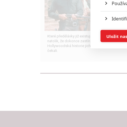
Použív
Identif
Ukládán
Uložit na
Které předělávky již existujících filmů se povedly
natolik, že dokonce zastínily originál?
Hollywoodská historie jich ukrývá víc, než byste
Reklam
čekali.
Person
služeb
Udělením sou
možnost: Zaji
Poskytování 