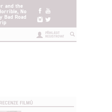
er and the
Horrible, No
ry Bad Road
rip
PŘIHLÁSIT
REGISTROVAT
RECENZE FILMŮ