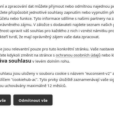
Fantastická zvířata:
í a zpracování dat můžete přijmout nebo odmítnou najednou po
Schválení dalších dílů je na
žete přizpůsobit jednotlivé souhlasy zapnutím nebo vypnutím pře
vážkách
účelu nebo funkce. Tyto informace sdílíme s našimi partnery na 
rávněného zájmu. V záložce s dodavateli najdete seznam našich 
3
Anarvin
| 13.04.2022 06:00
ost upravit váš souhlas pro každého z nich i vznést námitku pro
Kouzelnická série čelí řadě problémů. Můžeme
přijít o její zakončení?
 kteří tvrdí, že mají oprávněný zájem vaše data zpracovat.
e jsou relevantní pouze pro tuto konkrétní stránku. Vaše nastave
ete kdykoli změnit na stránce s
ochranou osobních údajů
nebo kl
áva souhlasu
v levém dolním rohu.
uhlasu jsou uloženy v souboru cookie s názvem "euconsent-v2" a 
Jared Leto byl několika ženami obviněn
klíčem "cookiehub-ac". Tyto prvky úložiště zaznamenávají vaše si
ze zneužívání
sou uchovávány maximálně 12 měsíců.
0
Anarvin
| 30.07.2026 06:30
vše
Odmítnout vše