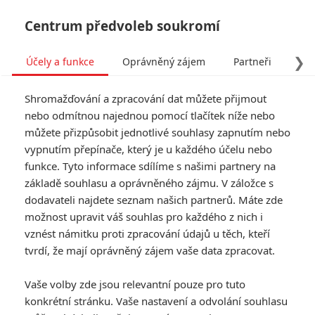
Centrum předvoleb soukromí
❯
Účely a funkce
Oprávněný zájem
Partneři
Pro
Tog
Shromažďování a zpracování dat můžete přijmout
navi
nebo odmítnou najednou pomocí tlačítek níže nebo
můžete přizpůsobit jednotlivé souhlasy zapnutím nebo
Tag: Úniková hra: Turnaj
vypnutím přepínače, který je u každého účelu nebo
funkce. Tyto informace sdílíme s našimi partnery na
šampiónů
základě souhlasu a oprávněného zájmu. V záložce s
dodavateli najdete seznam našich partnerů. Máte zde
ČLÁNKY
FILMY
OSOBY
VIDEA
(0)
(0)
(0)
možnost upravit váš souhlas pro každého z nich i
vznést námitku proti zpracování údajů u těch, kteří
Box Office: Space
tvrdí, že mají oprávněný zájem vaše data zpracovat.
Jam porazil v
pokladnách Black
Vaše volby zde jsou relevantní pouze pro tuto
Widow
konkrétní stránku. Vaše nastavení a odvolání souhlasu