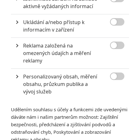
narůžovo

aktivně vyžádaných informací
5
Recenze: Záhada strašidelného
Ukládání a/nebo přístup k
zámku úroveň štědrovečerních

informacím v zařízení
pohádek nepozvedla
8
Recenze: Občanská válka
Reklama založená na

omezených údajích a měření
reklamy
6
Recenze: Godzilla x Kong: Nové
impérium
Personalizovaný obsah, měření

obsahu, průzkum publika a
8
Recenze: Opičí muž
vývoj služeb
Udělením souhlasu s účely a funkcemi zde uvedenými
dáváte nám i našim partnerům možnost: Zajištění
bezpečnosti, předcházení a zjišťování podvodů a
POSLEDNÍ KOMENTOVANÉ
odstraňování chyb, Poskytování a zobrazování
reklamy a obsahu