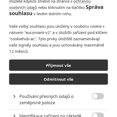
můžete kdykoli změnit na stránce s
ochranou
8
Anarvin
| 18.07.2021 19:07
Správa
osobních údajů
nebo kliknutím na tlačítko
souhlasu
v levém dolním rohu.
Úniková hra: Turnaj
šampiónů:
Vaše volby souhlasu jsou uloženy v souboru cookie s
Upoutávka představí
názvem "euconsent-v2" a v úložišti zařízení pod klíčem
novou porci
"cookiehub-ac". Tyto prvky úložiště zaznamenávají
vražedných pastí
vaše signály souhlasu a jsou uchovávány maximálně
12 měsíců.
0
Anarvin
| 26.05.2021 18:45
Přijmout vše
Odmítnout vše
Používání přesných údajů o
RECENZE FILMŮ

zeměpisné poloze
10
Recenze: Zcela výjimečná Gerta
Schnirch nebarví hnus českých dějin
Identifikace zařízení na základě