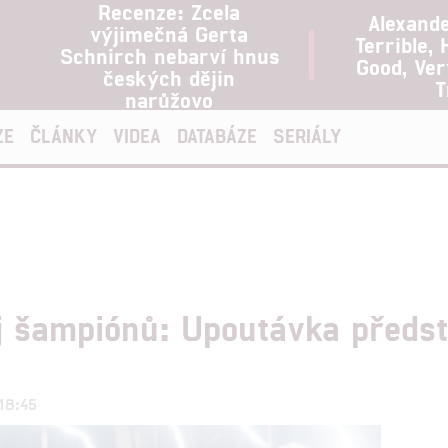
Recenze: Zcela
Alexand
výjimečná Gerta
Terrible, 
Schnirch nebarví hnus
Good, Ve
českých dějin
T
narůžovo
ZE
ČLÁNKY
VIDEA
DATABÁZE
SERIÁLY
j šampiónů: Upoutávka předst
 18:45