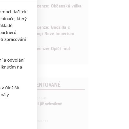
8
Recenze: Občanská válka
mocí tlačítek
pínače, který
základě
6
Recenze: Godzilla x
partnerů.
Kong: Nové impérium
ti zpracování
8
Recenze: Opičí muž
ní a odvolání
iknutím na
POSLEDNÍ KOMENTOVANÉ
v úložišti
gnály
3
ČLÁNEK | 01.08.2026 16:40
Marvel nečekaně zrušil již schválené
pokračování
433
FILM | 01.08.2026 07:11
拆彈專家