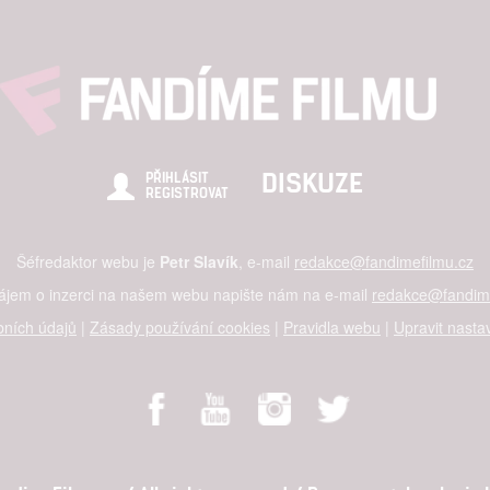
DISKUZE
PŘIHLÁSIT
REGISTROVAT
Šéfredaktor webu je
Petr Slavík
, e-mail
redakce@fandimefilmu.cz
zájem o inzerci na našem webu napište nám na e-mail
redakce@fandime
ních údajů
|
Zásady používání cookies
|
Pravidla webu
|
Upravit nasta