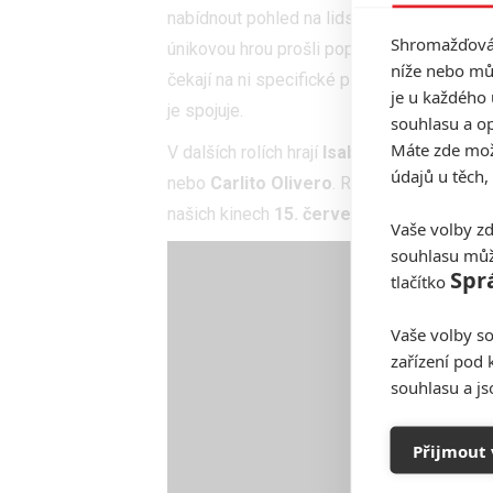
nabídnout pohled na lidské trauma a ukáže n
Shromažďován
únikovou hrou prošli poprvé. Každá z posta
níže nebo mů
čekají na ni specifické překážky. Postupně
je u každého 
je spojuje.
souhlasu a op
Máte zde možn
V dalších rolích hrají
Isabelle Fuhrman
,
In
údajů u těch,
nebo
Carlito Olivero
. Režíroval opět
Adam
našich kinech
15. července
.
Vaše volby zd
souhlasu můž
Spr
tlačítko
Vaše volby so
zařízení pod 
souhlasu a j
Přijmout 