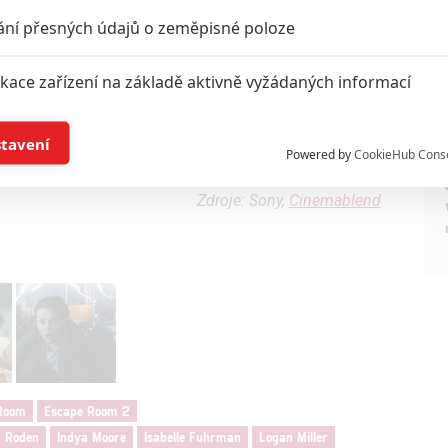
ání přesných údajů o zeměpisné poloze
ikace zařízení na základě aktivně vyžádaných informací
í a/nebo přístup k informacím v zařízení
stavení
Powered by
CookieHub Cons
a založená na omezených údajích a měření reklamy
Zdroje: Sony,
Cinemablend
alizovaný obsah, měření obsahu, průzkum publika a vývoj
hlasu s účely a funkcemi zde uvedenými dáváte nám i našim pa
štění bezpečnosti, předcházení a zjišťování podvodů a odstraňov
a zobrazování reklamy a obsahu
Room
Escape Room 2
d Roden
Indya Moore
Isabelle Fuhrman
Logan Miller