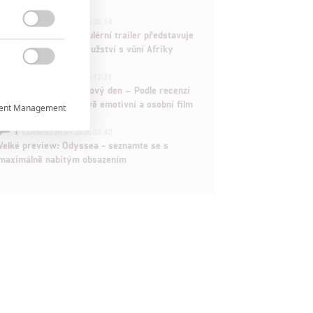
1
ČLÁNEK | 30.07.2026 20:14

Děti krve a kostí: Regulérní trailer představuje
akční fantasy dobrodružství s vůní Afriky

1
ČLÁNEK | 30.07.2026 12:31
Spider-Man: Zbrusu nový den – Podle recenzí
máme čekat překvapivě emotivní a osobní film
ent Management

1
ČLÁNEK | 30.07.2026 03:42
Velké preview: Odyssea - seznamte se s

maximálně nabitým obsazením

rtnerům
ání chyb,