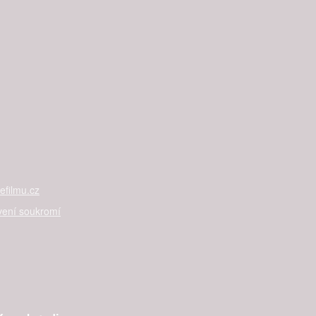
filmu.cz
vení soukromí