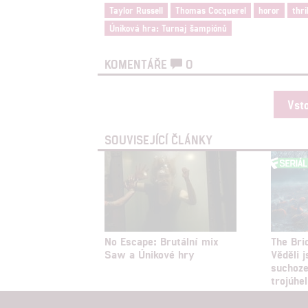
Taylor Russell
Thomas Cocquerel
horor
thri
Úniková hra: Turnaj šampiónů
KOMENTÁŘE
0
Vst
SOUVISEJÍCÍ ČLÁNKY
No Escape: Brutální mix
The Bri
Saw a Únikové hry
Věděli j
suchoz
trojúhe