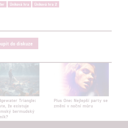
ller
Úniková hra
Úniková hra 2
oupit do diskuze
dgewater Triangle:
Plus One: Nejlepší party se
ste, že existuje
změní v noční můru
emský bermudský
lník?