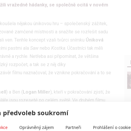
ežili vražedné hádanky, se společně ocitá v novém
koušela nějakou únikovou hru – společenský zážitek,
lizované zamčené místnosti a snažíte se rozřešit sadu
li ven. Tenhle koncept vzali tvůrci snímku
Úniková
ícími pastmi ala
Saw
nebo
Kostka
. Účastníci tak měli
ávně a rychle. Netřeba asi připomínat, že většina
zký rozpočet, a tak se z něj díky
závěr filmu naznačoval, že vznikne pokračování a to se
ell
) a Ben (
Logan Miller
), kteří v pokračování zjistí, že
žaláře jsou rozeseté po celém světě. Ve druhém filmu
je šampionů
“, kde se v pasti společně setkává
 předvoleb soukromí
vou hru přežili.
nkce
Oprávněný zájem
Partneři
Prohlášení o cookie
o
CinemaBlend
rozpovídal o tom, že se snímek snaží