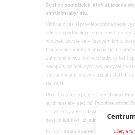
Šestice soutěžících, kteří už jednou př
smrtícím labyrintu.
Většina z vás si pravděpodobně někdy vyz
kdy se s partou lidí necháte zavřít do sty
hádanek, abyste se v časovém limitu dosta
hra
(
Escape Room
) a smíchali jej se smrt
zatraceně silnou motivaci hádanky řešit spr
neuspěla. Snímek byl hravý, odsýpal, měl ní
stopadesátimilionovým tržbám stal hit. Už 
teď blíží.
První film přežili pouze Zoey (
Taylor Russ
jejich hra nebyla jediná. Podobné smrtící 
se tak Zoey a Ben stávají účastníky „
Turna
Centrum
šestice lidí, kteří už jednu zabijáckou úniko
Účely a fu
Režisér
Adam Robiteil
se v rozhovoru pr