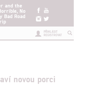
er and the
Horrible, No
ry Bad Road
rip
PŘIHLÁSIT
REGISTROVAT
aví novou porci