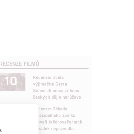
RECENZE FILMŮ
10
Recenze: Zcela
výjimečná Gerta
Schnirch nebarví hnus
českých dějin narůžovo
5
Recenze: Záhada
strašidelného zámku
úroveň štědrovečerních
pohádek nepozvedla
s