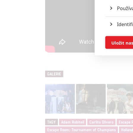
Použív
Identif
Ukládán
Uložit na
Reklam
Person
GALERIE
služeb
Udělením sou
možnost: Zaji
Poskytování 
TAGY
Adam Robiteil
Carlito Olivero
Escape 
Escape Room: Tournament of Champions
Hollan