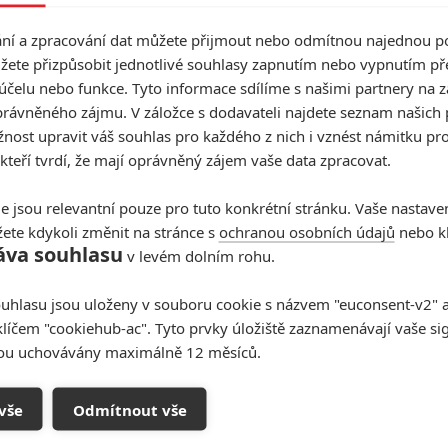
ám, co se jednotliví hráči o sobě naučili, když si
í a zpracování dat můžete přijmout nebo odmítnou najednou po
v má nějaké rány na duši, každá je něčím jedinečná a
žete přizpůsobit jednotlivé souhlasy zapnutím nebo vypnutím pře
 se dozvíme, jaké si protagonisté nesou tajemství a co
účelu nebo funkce. Tyto informace sdílíme s našimi partnery na 
rávněného zájmu. V záložce s dodavateli najdete seznam našich 
ost upravit váš souhlas pro každého z nich i vznést námitku pro
dya Moore
,
Holland Roden
,
Thomas Cocquerel
 kteří tvrdí, že mají oprávněný zájem vaše data zpracovat.
 Robitel
(
Insidious: Poslední klíč
). Snímek uvidíme v
e jsou relevantní pouze pro tuto konkrétní stránku. Vaše nastave
ete kdykoli změnit na stránce s
ochranou osobních údajů
nebo kl
áva souhlasu
v levém dolním rohu.
uhlasu jsou uloženy v souboru cookie s názvem "euconsent-v2" a 
klíčem "cookiehub-ac". Tyto prvky úložiště zaznamenávají vaše si
sou uchovávány maximálně 12 měsíců.
vše
Odmítnout vše