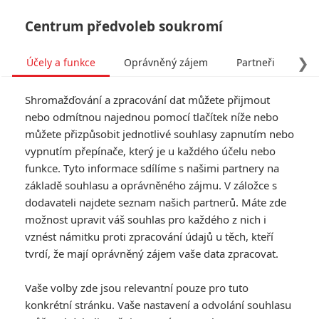
Centrum předvoleb soukromí
❯
Účely a funkce
Oprávněný zájem
Partneři
Pro
Tog
Shromažďování a zpracování dat můžete přijmout
navi
nebo odmítnou najednou pomocí tlačítek níže nebo
můžete přizpůsobit jednotlivé souhlasy zapnutím nebo
Tag: Space Jam: Nový
vypnutím přepínače, který je u každého účelu nebo
funkce. Tyto informace sdílíme s našimi partnery na
začátek
základě souhlasu a oprávněného zájmu. V záložce s
dodavateli najdete seznam našich partnerů. Máte zde
ČLÁNKY
FILMY
OSOBY
VIDEA
(0)
(0)
(0)
možnost upravit váš souhlas pro každého z nich i
vznést námitku proti zpracování údajů u těch, kteří
Zlaté maliny 2022:
tvrdí, že mají oprávněný zájem vaše data zpracovat.
Will Smith se ve
špatném pořadí
Vaše volby zde jsou relevantní pouze pro tuto
vykoupil ze svých
konkrétní stránku. Vaše nastavení a odvolání souhlasu