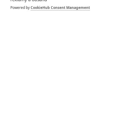
Powered by
CookieHub Consent Management
Space Jam: Nový
začátek – Podle
traileru nás čeká
splácaná kakofonie
36
Anarvin
| 03.04.2021 17:32
Rozmáchlá
upoutávka láká na
všechny letošní
filmy od Warner
Bros.
20
Anarvin
| 27.01.2021 19:35