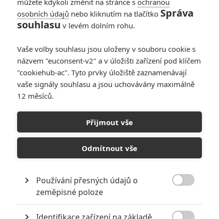
hříchů
můžete kdykoli změnit na stránce s
ochranou
Správa
osobních údajů
nebo kliknutím na tlačítko
0
Anarvin
| 29.03.2022 06:00
souhlasu
v levém dolním rohu.
Box Office: Space
Jam porazil v
Vaše volby souhlasu jsou uloženy v souboru cookie s
pokladnách Black
názvem "euconsent-v2" a v úložišti zařízení pod klíčem
Widow
"cookiehub-ac". Tyto prvky úložiště zaznamenávají
vaše signály souhlasu a jsou uchovávány maximálně
8
Anarvin
| 18.07.2021 19:07
12 měsíců.
Bleskovky: Duna by
Přijmout vše
nakonec mohla jít
výhradně do kin
Odmítnout vše
0
Anarvin
| 05.04.2021 22:10
Používání přesných údajů o

zeměpisné poloze
NEPŘEHLÉDNĚTE
Identifikace zařízení na základě