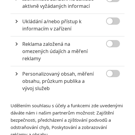

aktivně vyžádaných informací
Největší propadáky v kariéře Sylvestera Stallona
6
Jaaaara
Ukládání a/nebo přístup k
| 29.08.2020 21:40

informacím v zařízení
Soudce Dredd slaví kulaté výročí, je čas
zavzpomínat na ambiciózní projekty, které
akční legendě příliš nevyšly.
Reklama založená na

omezených údajích a měření
reklamy
Nejlepší lekce filmové střelby aneb hollywoodské střelnice v
Personalizovaný obsah, měření
akci

obsahu, průzkum publika a
0
Jaaaara
| 18.10.2020 18:40
vývoj služeb
Kořením nejen akčních filmů jsou scény na
střelnici a obecně ty, ve kterých střelci před
ostrou akcí předvádějí svůj um. Tyhle nás
Udělením souhlasu s účely a funkcemi zde uvedenými
baví ze všech nejvíc.
dáváte nám i našim partnerům možnost: Zajištění
bezpečnosti, předcházení a zjišťování podvodů a
odstraňování chyb, Poskytování a zobrazování
reklamy a obsahu