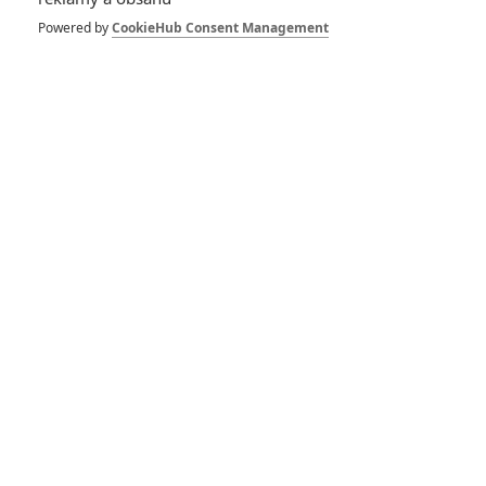
našich kin míří
hororová brána do
Powered by
CookieHub Consent Management
cizího světa
0
Anarvin
| 26.05.2021 09:00
The Night House: V
novém hororu je
zrcadlová realita
děsivější než
duchové
0
Jaaaara
| 31.03.2021 10:24
Hellraiser: Nová
podoba ikonického
hororu je na cestě
0
Rudmen
| 11.04.2020 11:43