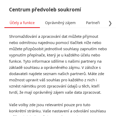
Centrum předvoleb soukromí
❯
Účely a funkce
Oprávněný zájem
Partneři
Pro
Tog
Shromažďování a zpracování dat můžete přijmout
navi
nebo odmítnou najednou pomocí tlačítek níže nebo
můžete přizpůsobit jednotlivé souhlasy zapnutím nebo
Tag: Ben Collins
vypnutím přepínače, který je u každého účelu nebo
funkce. Tyto informace sdílíme s našimi partnery na
základě souhlasu a oprávněného zájmu. V záložce s
ČLÁNKY
FILMY
OSOBY
VIDEA
(0)
(0)
(0)
dodavateli najdete seznam našich partnerů. Máte zde
možnost upravit váš souhlas pro každého z nich i
Soon You Will Be
vznést námitku proti zpracování údajů u těch, kteří
Gone and Possibly
tvrdí, že mají oprávněný zájem vaše data zpracovat.
Eaten: V novém sci-
fi thrilleru začíná
Vaše volby zde jsou relevantní pouze pro tuto
mimozemská invaze
konkrétní stránku. Vaše nastavení a odvolání souhlasu
0
Anarvin
| 03.06.2026 09:00