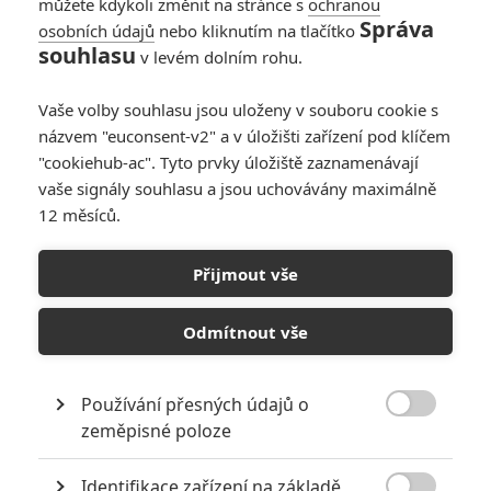
můžete kdykoli změnit na stránce s
ochranou
Správa
osobních údajů
nebo kliknutím na tlačítko
She Rides Shotgun:
souhlasu
v levém dolním rohu.
Taron Egerton
vychová malou
Vaše volby souhlasu jsou uloženy v souboru cookie s
drsňačku
názvem "euconsent-v2" a v úložišti zařízení pod klíčem
0
Anarvin
| 25.11.2023 06:00
"cookiehub-ac". Tyto prvky úložiště zaznamenávají
vaše signály souhlasu a jsou uchovávány maximálně
12 měsíců.
Hellraiser: Pusťte si
trailer pro nové
Přijmout vše
zpracování čirého
sadistického děsu
Odmítnout vše
2
Anarvin
| 20.09.2022 21:18
Používání přesných údajů o

zeměpisné poloze
NEPŘEHLÉDNĚTE
Identifikace zařízení na základě
Mlátička s copánkem aneb nejlepší filmy Stevena Seagala