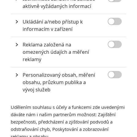

aktivně vyžádaných informací
2
Jaaaara
| 13.07.2020 18:07
Kdysi hvězda akčních filmů, dnes král
Ukládání a/nebo přístup k
céčkových slátanin, protagonista bizarní

policejní reality show nebo zvláštní
informacím v zařízení
velvyslanec Ruska.
Reklama založená na

omezených údajích a měření
Filmové remaky, které se až překvapivě povedly
reklamy
5
Vojcl
| 08.09.2020 22:00
Personalizovaný obsah, měření
Které předělávky již existujících filmů se
povedly natolik, že dokonce zastínily

obsahu, průzkum publika a
originál? Hollywoodská historie jich ukrývá
vývoj služeb
víc, než byste čekali.
Udělením souhlasu s účely a funkcemi zde uvedenými
dáváte nám i našim partnerům možnost: Zajištění
bezpečnosti, předcházení a zjišťování podvodů a
odstraňování chyb, Poskytování a zobrazování
Temný dům: Do
reklamy a obsahu