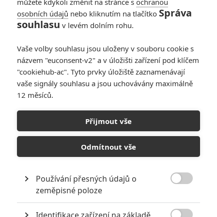
můžete kdykoli změnit na stránce s
ochranou
Správa
osobních údajů
nebo kliknutím na tlačítko
Lobo: Michael Bay
souhlasu
v levém dolním rohu.
nechce obří
200milionový
Vaše volby souhlasu jsou uloženy v souboru cookie s
rozpočet
názvem "euconsent-v2" a v úložišti zařízení pod klíčem
9
Anarvin
| 14.02.2018 14:16
"cookiehub-ac". Tyto prvky úložiště zaznamenávají
vaše signály souhlasu a jsou uchovávány maximálně
12 měsíců.
Tag: Režisér
Annabelle zfilmuje
Přijmout vše
komiks od autora
Loba
Odmítnout vše
4
Rudmen
| 18.08.2015 17:35
Používání přesných údajů o

zeměpisné poloze
NEPŘEHLÉDNĚTE
Identifikace zařízení na základě
Nejlepší lekce filmové střelby aneb hollywoodské střelnice v