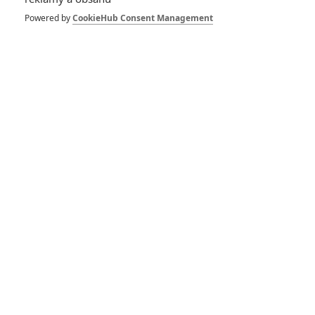
Powered by
CookieHub Consent Management
RECENZE FILMŮ
10
Recenze: Zcela výjimečná Gerta
Schnirch nebarví hnus českých dějin
narůžovo
5
Recenze: Záhada strašidelného
zámku úroveň štědrovečerních
pohádek nepozvedla
8
Recenze: Občanská válka
Recenze: Godzilla x Kong: Nové