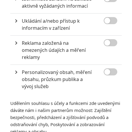

aktivně vyžádaných informací
akci
0
Jaaaara
| 18.10.2020 18:40
Ukládání a/nebo přístup k
Kořením nejen akčních filmů jsou scény na

informacím v zařízení
střelnici a obecně ty, ve kterých střelci před
ostrou akcí předvádějí svůj um. Tyhle nás
baví ze všech nejvíc.
Reklama založená na

omezených údajích a měření
reklamy
10 nejvražednějších roků ve filmové historii, a které snímky
za mrtvé můžou
Personalizovaný obsah, měření
0
Jaaaara

| 27.07.2020 21:30
obsahu, průzkum publika a
Kdy se v kinech umíralo nejvíce? A které
vývoj služeb
snímky v daných letech dominovaly?
Udělením souhlasu s účely a funkcemi zde uvedenými
dáváte nám i našim partnerům možnost: Zajištění
bezpečnosti, předcházení a zjišťování podvodů a
odstraňování chyb, Poskytování a zobrazování
reklamy a obsahu