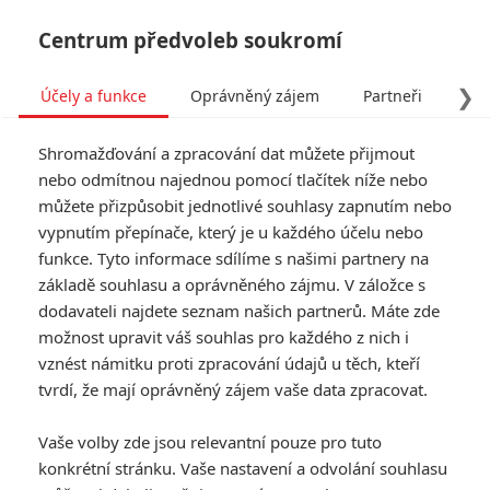
Centrum předvoleb soukromí
❯
Účely a funkce
Oprávněný zájem
Partneři
Pro
Tog
Shromažďování a zpracování dat můžete přijmout
navi
nebo odmítnou najednou pomocí tlačítek níže nebo
můžete přizpůsobit jednotlivé souhlasy zapnutím nebo
Tag: Keith Giffen
vypnutím přepínače, který je u každého účelu nebo
funkce. Tyto informace sdílíme s našimi partnery na
základě souhlasu a oprávněného zájmu. V záložce s
ČLÁNKY
FILMY
OSOBY
VIDEA
(0)
(0)
(0)
dodavateli najdete seznam našich partnerů. Máte zde
možnost upravit váš souhlas pro každého z nich i
Tvůrci seriálu Hra o
vznést námitku proti zpracování údajů u těch, kteří
trůny se vrhnou na
tvrdí, že mají oprávněný zájem vaše data zpracovat.
horor nasáklý H.P.
Lovecraftem
Vaše volby zde jsou relevantní pouze pro tuto
1
Rudmen
| 13.12.2019 13:50
konkrétní stránku. Vaše nastavení a odvolání souhlasu