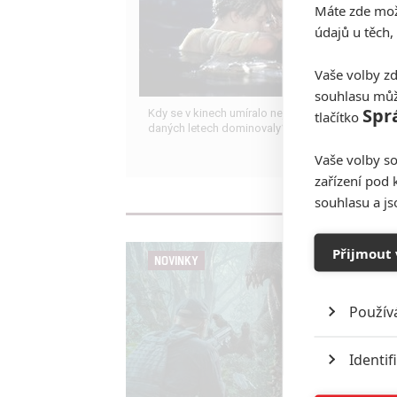
Máte zde možn
údajů u těch,
Vaše volby zd
souhlasu můž
Spr
Kdy se v kinech umíralo nejvíce? A které snímky 
tlačítko
daných letech dominovaly?
Vaše volby so
zařízení pod 
souhlasu a j
Přijmout 
NOVINKY
Použív
Identif