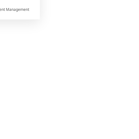
ent Management



rtnerům
ání chyb,