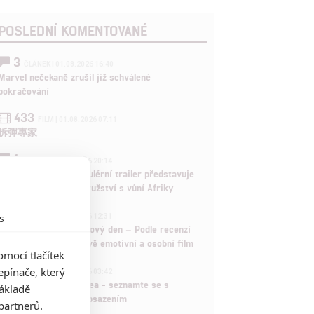
POSLEDNÍ KOMENTOVANÉ
3
ČLÁNEK | 01.08.2026 16:40
Marvel nečekaně zrušil již schválené
pokračování
433
FILM | 01.08.2026 07:11
拆彈專家
1
ČLÁNEK | 30.07.2026 20:14
Děti krve a kostí: Regulérní trailer představuje
akční fantasy dobrodružství s vůní Afriky
1
s
ČLÁNEK | 30.07.2026 12:31
Spider-Man: Zbrusu nový den – Podle recenzí
máme čekat překvapivě emotivní a osobní film
mocí tlačítek
1
pínače, který
ČLÁNEK | 30.07.2026 03:42
Velké preview: Odyssea - seznamte se s
základě
maximálně nabitým obsazením
partnerů.