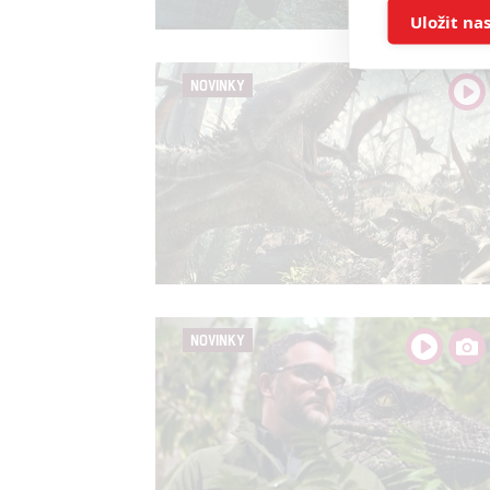
Ukládán
Uložit na
Reklam
NOVINKY
Person
služeb
Udělením sou
možnost: Zaji
Poskytování 
NOVINKY