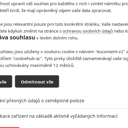
ost upravit váš souhlas pro každého z nich i vznést námitku pro
 kteří tvrdí, že mají oprávněný zájem vaše data zpracovat.
e jsou relevantní pouze pro tuto konkrétní stránku. Vaše nastave
ete kdykoli změnit na stránce s
ochranou osobních údajů
nebo kl
áva souhlasu
v
Kdysi hvězda akčních filmů, dnes král céčkových
v levém dolním rohu.
slátanin, protagonista bizarní policejní reality
show nebo zvláštní velvyslanec Ruska.
uhlasu jsou uloženy v souboru cookie s názvem "euconsent-v2" a 
klíčem "cookiehub-ac". Tyto prvky úložiště zaznamenávají vaše si
sou uchovávány maximálně 12 měsíců.
Jurský svět 2 bude víc
vše
Odmítnout vše
navazovat na Jurský park
1
Anarvin
| 14.11.2016 09:46
ání přesných údajů o zeměpisné poloze
Kdy se začne natáčet, a který Avenger se málem
objevil v chystaném filmu.
ikace zařízení na základě aktivně vyžádaných informací