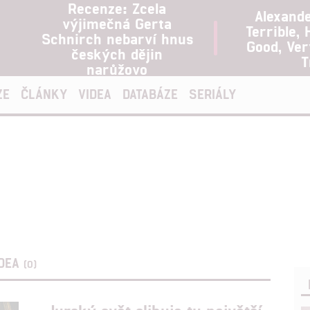
Recenze: Zcela
Alexand
výjimečná Gerta
Terrible, 
Schnirch nebarví hnus
Good, Ve
českých dějin
T
narůžovo
ZE
ČLÁNKY
VIDEA
DATABÁZE
SERIÁLY
IDEA
(0)