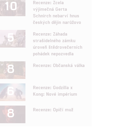
10
Recenze: Zcela
výjimečná Gerta
Schnirch nebarví hnus
českých dějin narůžovo
5
Recenze: Záhada
strašidelného zámku
úroveň štědrovečerních
pohádek nepozvedla
8
Recenze: Občanská válka
6
Recenze: Godzilla x
Kong: Nové impérium
8
Recenze: Opičí muž