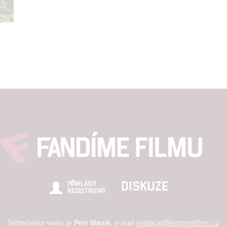
DISKUZE
PŘIHLÁSIT
REGISTROVAT
Šéfredaktor webu je
Petr Slavík
, e-mail
redakce@fandimefilmu.cz