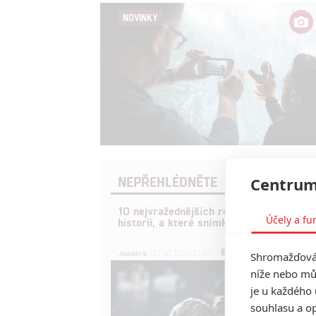
NOVINKY
NEPŘEHLÉDNĚTE
Centrum
10 nejvražednějších roků ve filmové
Účely a fu
historii, a které snímky za mrtvé můžou
0
Jaaaara
Shromažďován
| 27.07.2020 21:30
níže nebo mů
je u každého 
souhlasu a op