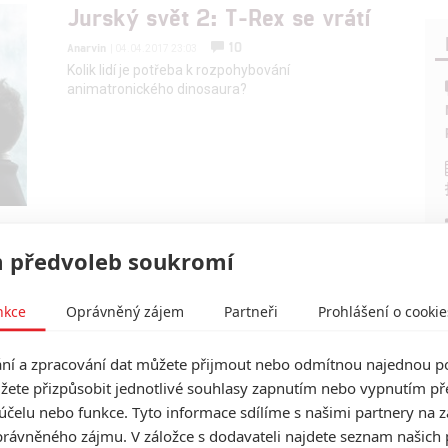
Jurský svět 2: T-Rex se vrátí
10
Anarvin
| 04.04.2017 23:03
Kolik lidí je potřeba k rozpohybování
animatronického dinosaura?
 předvoleb soukromí
Mlátička s copánkem aneb nejlepší filmy
nkce
Oprávněný zájem
Partneři
Prohlášení o cookie
Stevena Seagala
2
Jaaaara
í a zpracování dat můžete přijmout nebo odmítnou najednou po
| 13.07.2020 18:07
žete přizpůsobit jednotlivé souhlasy zapnutím nebo vypnutím pře
účelu nebo funkce. Tyto informace sdílíme s našimi partnery na 
rávněného zájmu. V záložce s dodavateli najdete seznam našich 