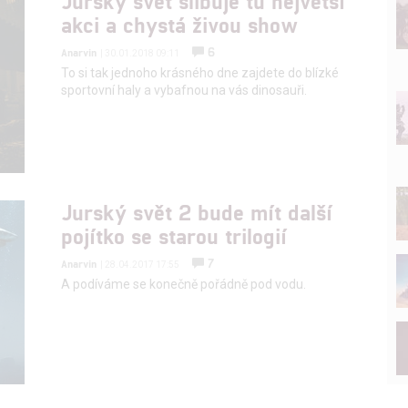
Jurský svět slibuje tu největší
akci a chystá živou show
6
Anarvin
| 30.01.2018 09:11
To si tak jednoho krásného dne zajdete do blízké
sportovní haly a vybafnou na vás dinosauři.
Jurský svět 2 bude mít další
pojítko se starou trilogií
7
Anarvin
| 28.04.2017 17:55
A podíváme se konečně pořádně pod vodu.