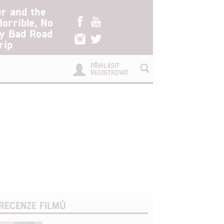
er and the
Horrible, No
ry Bad Road
rip
PŘIHLÁSIT
REGISTROVAT
RECENZE FILMŮ