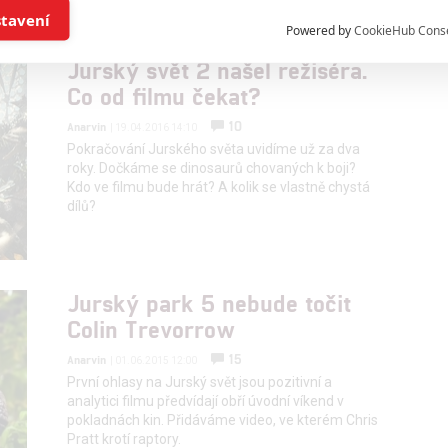
í a/nebo přístup k informacím v zařízení
stavení
Powered by
CookieHub Cons
a založená na omezených údajích a měření reklamy
Jurský svět 2 našel režiséra.
Co od filmu čekat?
alizovaný obsah, měření obsahu, průzkum publika a vývoj
10
Anarvin
| 19.04.2016 14:10
Pokračování Jurského světa uvidíme už za dva
roky. Dočkáme se dinosaurů chovaných k boji?
Kdo ve filmu bude hrát? A kolik se vlastně chystá
hlasu s účely a funkcemi zde uvedenými dáváte nám i našim pa
dílů?
štění bezpečnosti, předcházení a zjišťování podvodů a odstraňov
a zobrazování reklamy a obsahu
Jurský park 5 nebude točit
Colin Trevorrow
15
Anarvin
| 01.06.2015 12:00
První ohlasy na Jurský svět jsou pozitivní a
analytici filmu předvídají obří úvodní víkend v
pokladnách kin. Přidáváme video, ve kterém Chris
Pratt krotí raptory.