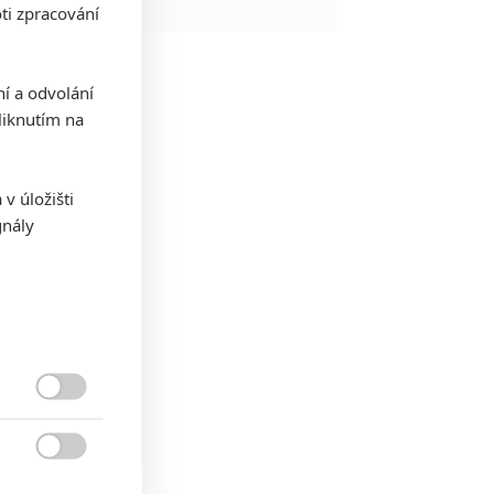
ti zpracování
ní a odvolání
iknutím na
v úložišti
gnály

