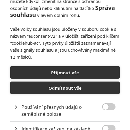
můžete kdykoli změnit na stránce s
ochranou
Články
Správa
osobních údajů
nebo kliknutím na tlačítko
souhlasu
v levém dolním rohu.
Vaše volby souhlasu jsou uloženy v souboru cookie s
Operace Black Bag:
názvem "euconsent-v2" a v úložišti zařízení pod klíčem
Špionáž s
Fassbenderem v 1.
"cookiehub-ac". Tyto prvky úložiště zaznamenávají
traileru
vaše signály souhlasu a jsou uchovávány maximálně
12 měsíců.
Black Bag:
Přijmout vše
Fassbender a
Blanchett v novém
špionážním thrilleru
Odmítnout vše
Počet článků: 48
Používání přesných údajů o
Číst další

zeměpisné poloze
Identifikace zařízení na základě