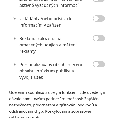

aktivně vyžádaných informací
Obrázky
Ukládání a/nebo přístup k

informacím v zařízení
Reklama založená na

omezených údajích a měření
reklamy
Počet obrázků: 1
Všechny obrázky
Personalizovaný obsah, měření

obsahu, průzkum publika a
vývoj služeb
Komentáře
Udělením souhlasu s účely a funkcemi zde uvedenými
dáváte nám i našim partnerům možnost: Zajištění
Počet komentářů: 0
Vstoupit do diskuze
bezpečnosti, předcházení a zjišťování podvodů a
odstraňování chyb, Poskytování a zobrazování
reklamy a obsahu