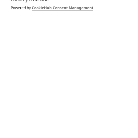
Powered by
CookieHub Consent Management
Herec
Moonlight
Collateral Beauty: Druhá
2017
šance
2016
Moonlight
Our Kind of Traitor
2016
2016