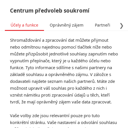
Centrum předvoleb soukromí
❯
Účely a funkce
Oprávněný zájem
Partneři
Pro
Tog
Shromažďování a zpracování dat můžete přijmout
navi
nebo odmítnou najednou pomocí tlačítek níže nebo
můžete přizpůsobit jednotlivé souhlasy zapnutím nebo
vypnutím přepínače, který je u každého účelu nebo
funkce. Tyto informace sdílíme s našimi partnery na
Naomie
základě souhlasu a oprávněného zájmu. V záložce s
Harris
dodavateli najdete seznam našich partnerů. Máte zde
možnost upravit váš souhlas pro každého z nich i
Datum narození:
06.09.1976
vznést námitku proti zpracování údajů u těch, kteří
Místo narození:
Londýn, Anglie,
tvrdí, že mají oprávněný zájem vaše data zpracovat.
Velká Británie
Vaše volby zde jsou relevantní pouze pro tuto
TAGY
Naomie Harris
konkrétní stránku. Vaše nastavení a odvolání souhlasu