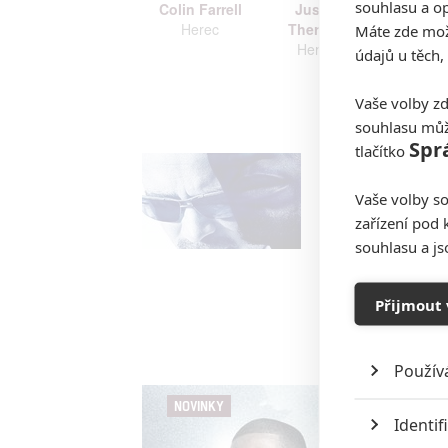
souhlasu a op
Colin Farrell
Justin
Jamie F
Herec
Theroux
Here
Máte zde možn
Herec
údajů u těch,
Zobrazi
Vaše volby zd
souhlasu můž
Spr
tlačítko
Vaše volby so
zařízení pod 
souhlasu a j
Přijmout 
Použív
NOVINKY
Identif