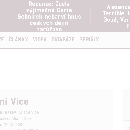
Recenze: Zcela
Alexand
výjimečná Gerta
Terrible, 
Schnirch nebarví hnus
Good, Ve
českých dějin
T
narůžovo
ZE
ČLÁNKY
VIDEA
DATABÁZE
SERIÁLY
mi Vice
ní název:
Miami Vice
ázev:
Miami Vice
a:
27.07.2006