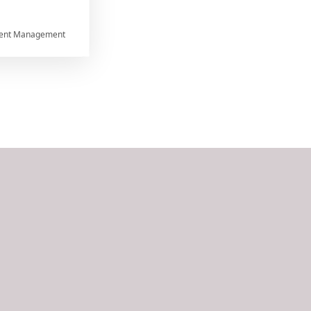
ent Management



rtnerům
ání chyb,