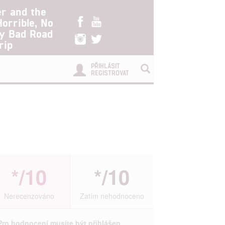
er and the
Horrible, No
ry Bad Road
rip
PŘIHLÁSIT
REGISTROVAT
*/10
*/10
Nerecenzováno
Zatím nehodnoceno
Pro hodnocení musíte být přihlášen.