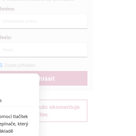
Jméno:
Heslo:
Zůstat přihlášen
s
Buďte první kdo okomentuje
film
mocí tlačítek
pínače, který
základě