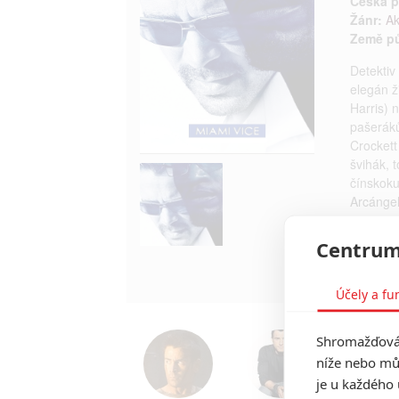
Česká p
Žánr:
Ak
Země p
Detektiv
elegán ž
Harris) 
pašeráků
Crockett
švihák, t
čínskok
Arcángel
pro oba 
času, kdy
Centrum
TAGY
M
Účely a fu
Shromažďován
níže nebo mů
je u každého 