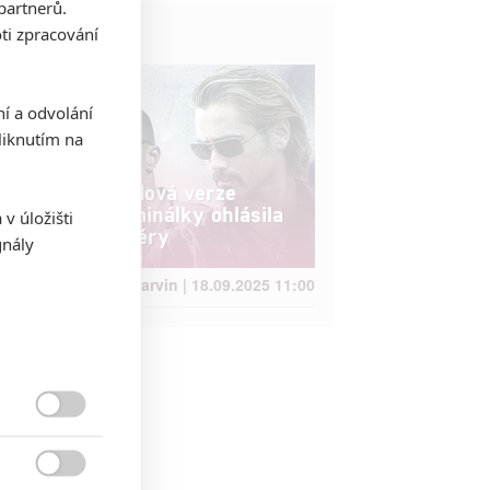
partnerů.
ti zpracování
Život filmu
ní a odvolání
iknutím na
Miami Vice: Nová verze
klasické kriminálky ohlásila
v úložišti
datum premiéry
gnály
Anarvin | 18.09.2025 11:00

