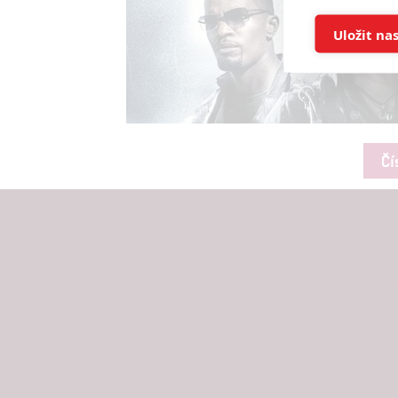
Ukládán
Uložit na
Reklam
Person
služeb
Čí
Udělením sou
možnost: Zaji
Poskytování 