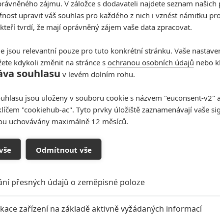
rávněného zájmu. V záložce s dodavateli najdete seznam našich 
oxx
Ciarán
Naomie
c
Hinds
Harris
ost upravit váš souhlas pro každého z nich i vznést námitku pro
Herec
Herec
 kteří tvrdí, že mají oprávněný zájem vaše data zpracovat.
t další aktéry filmu
e jsou relevantní pouze pro tuto konkrétní stránku. Vaše nastave
ete kdykoli změnit na stránce s
ochranou osobních údajů
nebo kl
áva souhlasu
v levém dolním rohu.
uhlasu jsou uloženy v souboru cookie s názvem "euconsent-v2" a 
Vstoupit do
klíčem "cookiehub-ac". Tyto prvky úložiště zaznamenávají vaše si
sou uchovávány maximálně 12 měsíců.
galerie
Počet: 1
vše
Odmítnout vše
ání přesných údajů o zeměpisné poloze
Miami Vice: Nová verze
klasické kriminálky ohlásila
ikace zařízení na základě aktivně vyžádaných informací