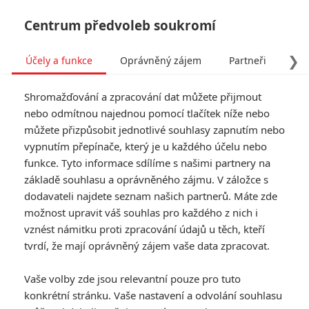
Centrum předvoleb soukromí
❯
Účely a funkce
Oprávněný zájem
Partneři
Pro
Tog
Shromažďování a zpracování dat můžete přijmout
navi
nebo odmítnou najednou pomocí tlačítek níže nebo
můžete přizpůsobit jednotlivé souhlasy zapnutím nebo
vypnutím přepínače, který je u každého účelu nebo
funkce. Tyto informace sdílíme s našimi partnery na
základě souhlasu a oprávněného zájmu. V záložce s
dodavateli najdete seznam našich partnerů. Máte zde
možnost upravit váš souhlas pro každého z nich i
vznést námitku proti zpracování údajů u těch, kteří
tvrdí, že mají oprávněný zájem vaše data zpracovat.
Vaše volby zde jsou relevantní pouze pro tuto
konkrétní stránku. Vaše nastavení a odvolání souhlasu