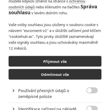
můžete kdykoli změnit na stránce s
ochranou
Správa
osobních údajů
nebo kliknutím na tlačítko
souhlasu
v levém dolním rohu.
A Cock and Bull Story
Vaše volby souhlasu jsou uloženy v souboru cookie s
názvem "euconsent-v2" a v úložišti zařízení pod klíčem
Originální název:
A Cock and Bull Story
"cookiehub-ac". Tyto prvky úložiště zaznamenávají
Český název:
A Cock and Bull Story
vaše signály souhlasu a jsou uchovávány maximálně
Premiéra:
17.07.2005
Žánr:
Komedie
,
Drama
12 měsíců.
Země původu:
Velká Británie
Přijmout vše
TAGY
A Cock and Bull Story
Odmítnout vše
Používání přesných údajů o

zeměpisné poloze
Identifikace zařízení na základě