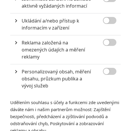
Benedict Wong
Naomie Harris

aktivně vyžádaných informací
Herec
Herec
Ukládání a/nebo přístup k
Zobrazit další aktéry filmu

informacím v zařízení
Reklama založená na

omezených údajích a měření
reklamy
Personalizovaný obsah, měření
Vstoupit do galerie

obsahu, průzkum publika a
Počet: 1
vývoj služeb
Udělením souhlasu s účely a funkcemi zde uvedenými
*/10
*/10
dáváte nám i našim partnerům možnost: Zajištění
bezpečnosti, předcházení a zjišťování podvodů a
Nerecenzováno
Zatím nehodnoceno
odstraňování chyb, Poskytování a zobrazování
reklamy a obsahu