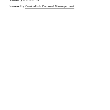
Pro hodnocení musíte být přihlášen.
Powered by
CookieHub Consent Management
Jméno:
Heslo:
Zůstat přihlášen
Buďte první kdo okomentuje film