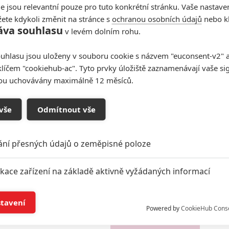
e jsou relevantní pouze pro tuto konkrétní stránku. Vaše nastave
ete kdykoli změnit na stránce s
ochranou osobních údajů
nebo kl
áva souhlasu
v levém dolním rohu.
uhlasu jsou uloženy v souboru cookie s názvem "euconsent-v2" a 
Pierce
Mykelti
Woody
klíčem "cookiehub-ac". Tyto prvky úložiště zaznamenávají vaše si
le
Brosnan
Williamson
Harrelson
c
Herec
Herec
Herec
sou uchovávány maximálně 12 měsíců.
t další aktéry filmu
vše
Odmítnout vše
ání přesných údajů o zeměpisné poloze
Vstoupit do
ikace zařízení na základě aktivně vyžádaných informací
galerie
í a/nebo přístup k informacím v zařízení
Počet: 1
stavení
Powered by
CookieHub Cons
a založená na omezených údajích a měření reklamy