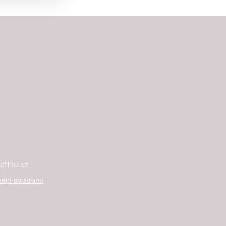


rtnerům
ání chyb,
filmu.cz
vení soukromí