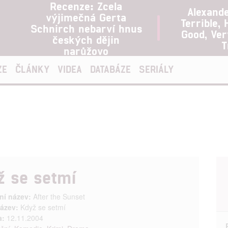
Recenze: Zcela
Alexand
výjimečná Gerta
Terrible, 
Schnirch nebarví hnus
Good, Ve
českých dějin
T
narůžovo
ZE
ČLÁNKY
VIDEA
DATABÁZE
SERIÁLY
ž se setmí
ní název:
After the Sunset
ázev:
Když se setmí
a:
12.11.2004