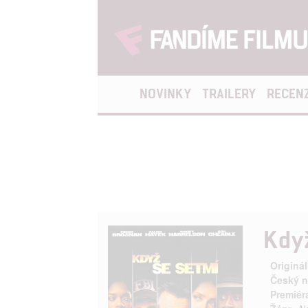
NOVINKY
TRAILERY
RECEN
Kdy
Originál
Český n
Premiér