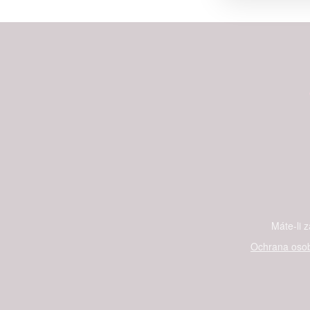
Person
služeb
Udělením sou
možnost: Zaji
Poskytování 
Máte-li 
Ochrana osob