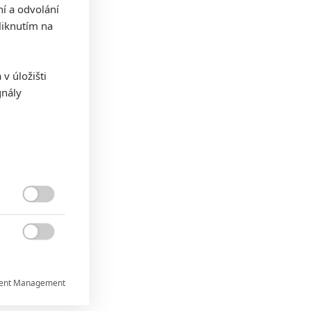
ní a odvolání
iknutím na
v úložišti
gnály


ent Management
