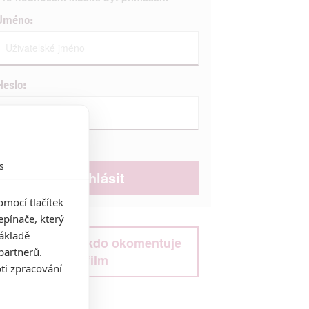
Jméno:
Heslo:
Zůstat přihlášen
s
mocí tlačítek
pínače, který
základě
Buďte první kdo okomentuje
partnerů.
film
ti zpracování