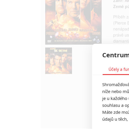
Žánr:
Ak
Země p
Příběh z
(Pierce 
nenápadn
právě us
diamantů
finanční
minulost
Centrum
sedm let
dvojka d
Účely a fu
ukrást p
jako jed
ani jedi
Shromažďován
milionů 
níže nebo mů
dorazit 
je u každého 
Stan nem
souhlasu a op
vychytra
Máte zde možn
údajů u těch,
TAGY
A