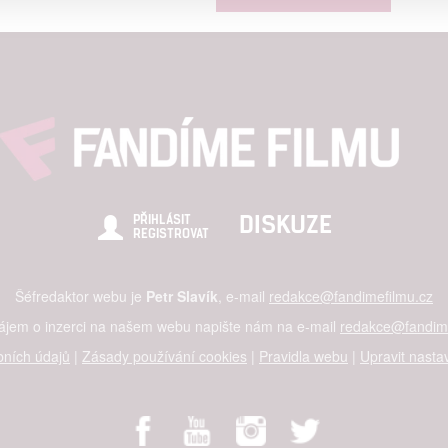
alizovaný obsah, měření obsahu, průzkum publika a vývoj
hlasu s účely a funkcemi zde uvedenými dáváte nám i našim pa
štění bezpečnosti, předcházení a zjišťování podvodů a odstraňov
a zobrazování reklamy a obsahu
DISKUZE
PŘIHLÁSIT
REGISTROVAT
Šéfredaktor webu je
Petr Slavík
, e-mail
redakce@fandimefilmu.cz
zájem o inzerci na našem webu napište nám na e-mail
redakce@fandime
ních údajů
|
Zásady používání cookies
|
Pravidla webu
|
Upravit nasta