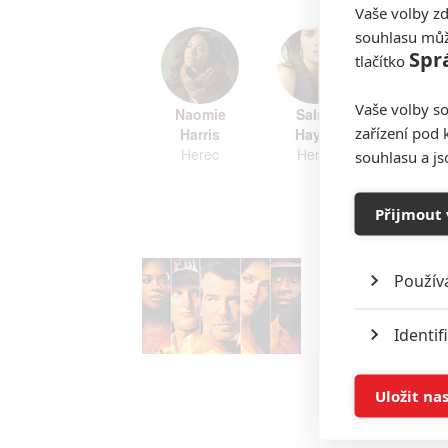
Vaše volby zd
souhlasu můž
Spr
tlačítko
Vaše volby so
Naomie
Salma
Don
zařízení pod 
Harris
Hayek
Chead
Herec
Herec
Here
souhlasu a j
Zobrazi
Přijmout 
Použív
Identif
Ukládán
Uložit na
Reklam