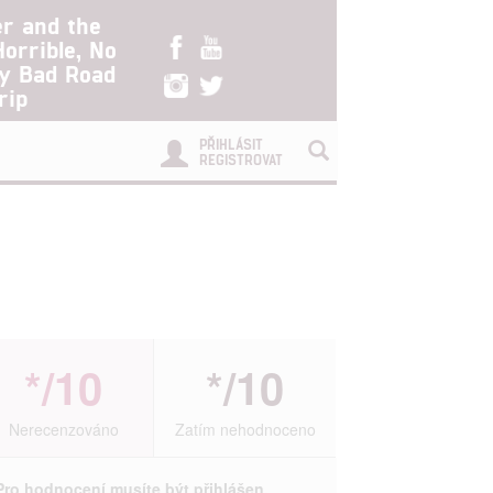
er and the
Horrible, No
ry Bad Road
rip
PŘIHLÁSIT
REGISTROVAT
*/10
*/10
Nerecenzováno
Zatím nehodnoceno
Pro hodnocení musíte být přihlášen.